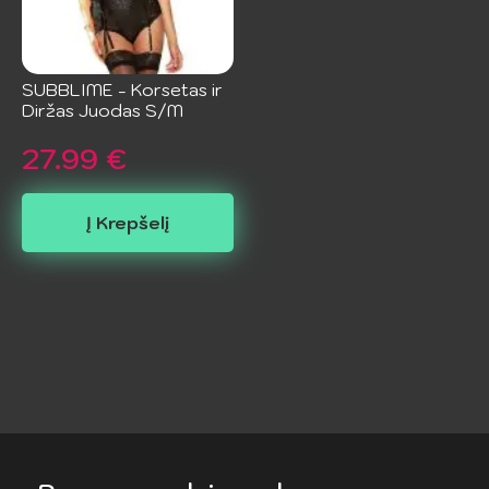
SUBBLIME - Korsetas ir
Diržas Juodas S/M
27.99
€
Į Krepšelį