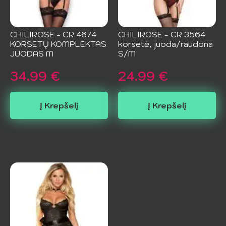
CHILIROSE - CR 4674
CHILIROSE - CR 3564
KORSETŲ KOMPLEKTAS
korsetė, juoda/raudona
JUODAS M
S/M
34.99
€
24.99
€
Į Krepšelį
Į Krepšelį