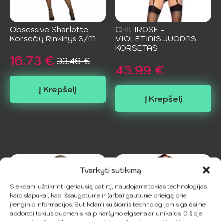
Obsessive Sharlotte
CHILIROSE -
Korsečių Rinkinys S/M
VIOLETINIS JUODAS
KORSETAS
16.73
€
33.46
€
Original
Current
43.99
€
price
price
Į Krepšelį
was:
is:
Į Krepšelį
33.46 €.
16.73 €.
Tvarkyti sutikimą
Siekdami užtikrinti geriausią patirtį, naudojame tokias technologijas
kaip slapukai, kad išsaugotume ir (arba) gautume prieigą prie
įrenginio informacijos. Sutikdami su šiomis technologijomis galėsime
apdoroti tokius duomenis kaip naršymo elgsena ar unikalūs ID šioje