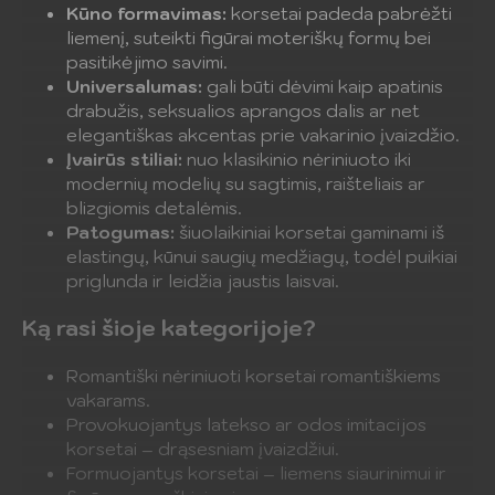
Kūno formavimas:
korsetai padeda pabrėžti
liemenį, suteikti figūrai moteriškų formų bei
pasitikėjimo savimi.
Universalumas:
gali būti dėvimi kaip apatinis
drabužis, seksualios aprangos dalis ar net
elegantiškas akcentas prie vakarinio įvaizdžio.
Įvairūs stiliai:
nuo klasikinio nėriniuoto iki
modernių modelių su sagtimis, raišteliais ar
blizgiomis detalėmis.
Patogumas:
šiuolaikiniai korsetai gaminami iš
elastingų, kūnui saugių medžiagų, todėl puikiai
priglunda ir leidžia jaustis laisvai.
Ką rasi šioje kategorijoje?
Romantiški nėriniuoti korsetai romantiškiems
vakarams.
Provokuojantys latekso ar odos imitacijos
korsetai – drąsesniam įvaizdžiui.
Formuojantys korsetai – liemens siaurinimui ir