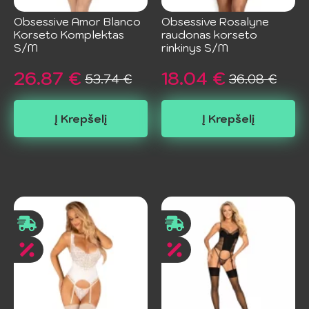
Obsessive Amor Blanco
Obsessive Rosalyne
Korseto Komplektas
raudonas korseto
S/M
rinkinys S/M
26.87
€
18.04
€
53.74
€
36.08
€
Original
Current
Original
Current
price
price
price
price
Į Krepšelį
Į Krepšelį
was:
is:
was:
is:
53.74 €.
26.87 €.
36.08 €.
18.04 €.