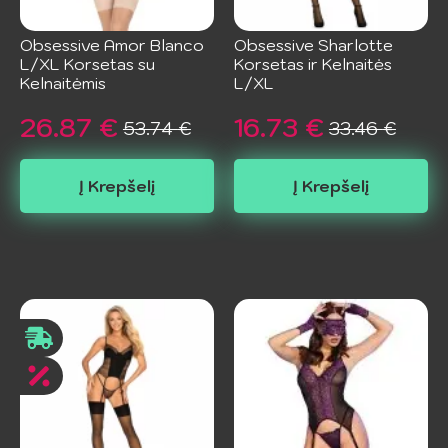
Obsessive Amor Blanco
Obsessive Sharlotte
L/XL Korsetas su
Korsetas ir Kelnaitės
Kelnaitėmis
L/XL
26.87
€
16.73
€
53.74
€
33.46
€
Original
Current
Original
Current
price
price
price
price
Į Krepšelį
Į Krepšelį
was:
is:
was:
is:
53.74 €.
26.87 €.
33.46 €.
16.73 €.