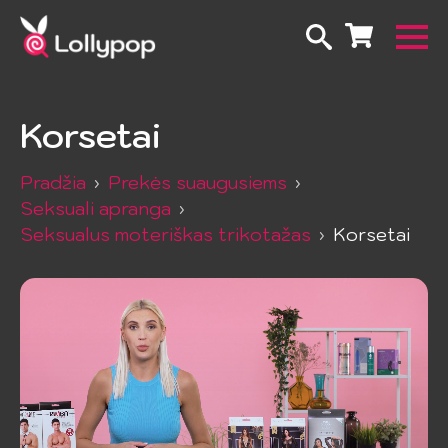
Korsetai
Pradžia
Prekės suaugusiems
Seksuali apranga
Seksualus moteriškas trikotažas
Korsetai