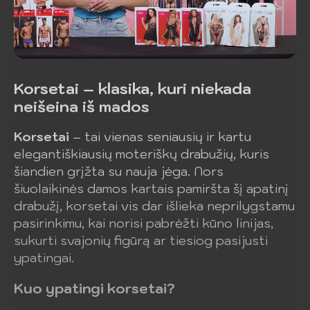
Korsetai – klasika, kuri niekada
neišeina iš mados
Korsetai
– tai vienas seniausių ir kartu
elegantiškiausių moteriškų drabužių, kuris
šiandien grįžta su nauja jėga. Nors
šiuolaikinės damos kartais pamiršta šį apatinį
drabužį, korsetai vis dar išlieka neprilygstamu
pasirinkimu, kai norisi pabrėžti kūno linijas,
sukurti svajonių figūrą ar tiesiog pasijusti
ypatingai.
Kuo ypatingi korsetai?