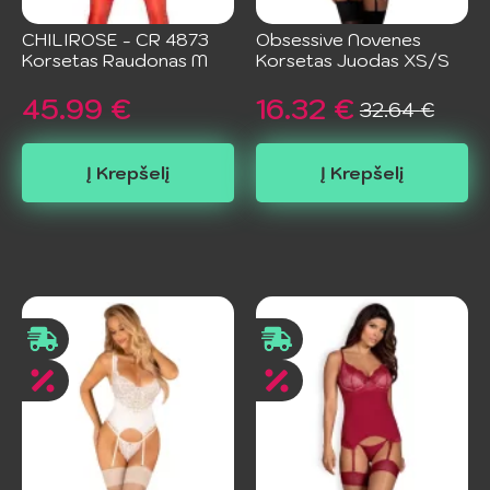
CHILIROSE - CR 4873
Obsessive Novenes
Korsetas Raudonas M
Korsetas Juodas XS/S
45.99
€
16.32
€
32.64
€
Original
Current
price
price
Į Krepšelį
Į Krepšelį
was:
is:
32.64 €.
16.32 €.