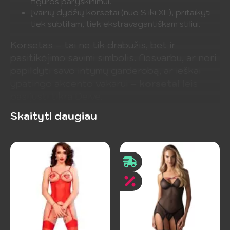
figūros paryškinimui.
Įvairių dydžių korsetai (nuo S iki XL), pritaikyti
tiek subtiliam, tiek ekstravagantiškam stiliui.
Korsetas – tai ne tik drabužis, bet ir
pasitikėjimo savimi simbolis. Nesvarbu, ar nori
papildyti savo intymų garderobą, ar ieškai
ypatingo akcento vakarui –
korsetai
leis
pasijusti tikra Deive.
Skaityti daugiau