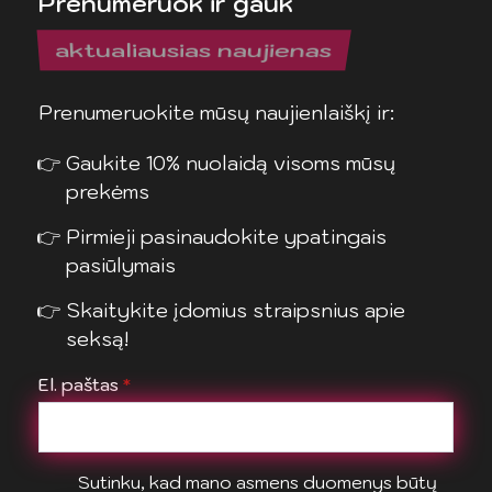
Prenumeruok ir gauk
aktualiausias naujienas
Prenumeruokite mūsų naujienlaiškį ir:
Gaukite 10% nuolaidą visoms mūsų
prekėms
Pirmieji pasinaudokite ypatingais
pasiūlymais
Skaitykite įdomius straipsnius apie
seksą!
El. paštas
*
Sutinku, kad mano asmens duomenys būtų