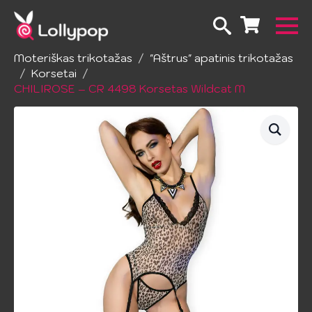
Pradžia
Apatinis trikotažas
Moteriškas trikotažas
"Aštrus" apatinis trikotažas
Korsetai
CHILIROSE – CR 4498 Korsetas Wildcat M