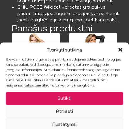
kojinės ir kojinės užbaigia žavingą ansamblį.
CHILIROSE Wildcat korsetas yra puikus
pasirinkimas ypatingoms progoms arba norint
įnešti galybės ir jausmingumo į bet kurią naktį.
Panašūs produktai
Tvarkyti sutikimą
Siekdami užtikrinti geriausią patirtį, naudojame tokias technologijas
kaip slapukai, kad išsaugotume ir (arba) gautume prieigą prie
įrenginio informacijos. Sutikdami su šiomis technologijomis galėsime
apdoroti tokius duomenis kaip naršymo elgsena ar unikalūs ID šioje
svetainėje. Nesutikimas arba sutikimo atšaukimas gali turėti
neigiamos įtakos tam tikroms funkcijoms ir savybėms.
SUBBLIME –
SUBBLIME
Tinklinis ilgom
BODIES –
Sutikti
rankovėm bodis
Juodas
Seksualus
16.99
€
Atmesti
Ilgomis
Rankovėmis
Nustatymai