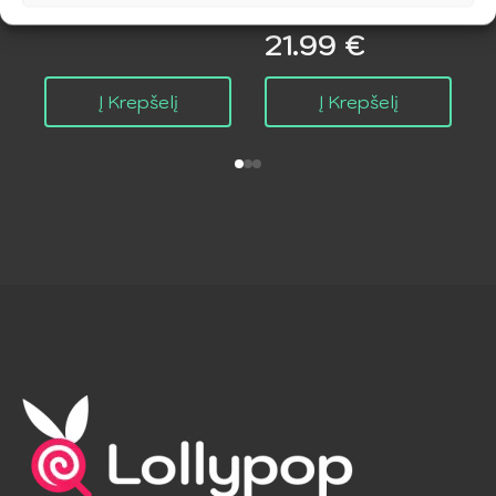
Teddy
21.99
€
i
Į Krepšelį
Į Krepšelį