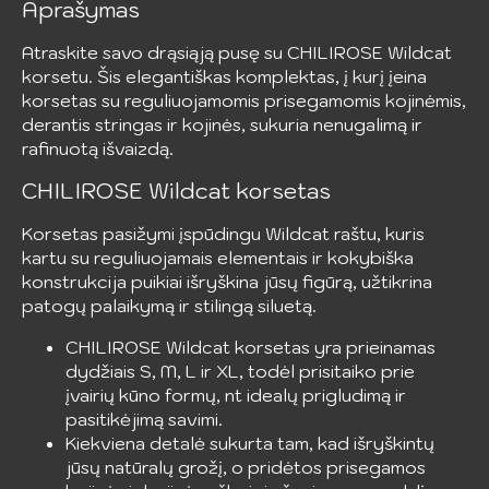
Aprašymas
Atraskite savo drąsiąją pusę su CHILIROSE Wildcat
korsetu. Šis elegantiškas komplektas, į kurį įeina
korsetas su reguliuojamomis prisegamomis kojinėmis,
derantis stringas ir kojinės, sukuria nenugalimą ir
rafinuotą išvaizdą.
CHILIROSE Wildcat korsetas
Korsetas pasižymi įspūdingu Wildcat raštu, kuris
kartu su reguliuojamais elementais ir kokybiška
konstrukcija puikiai išryškina jūsų figūrą, užtikrina
patogų palaikymą ir stilingą siluetą.
CHILIROSE Wildcat korsetas yra prieinamas
dydžiais S, M, L ir XL, todėl prisitaiko prie
įvairių kūno formų, nt idealų prigludimą ir
pasitikėjimą savimi.
Kiekviena detalė sukurta tam, kad išryškintų
jūsų natūralų grožį, o pridėtos prisegamos