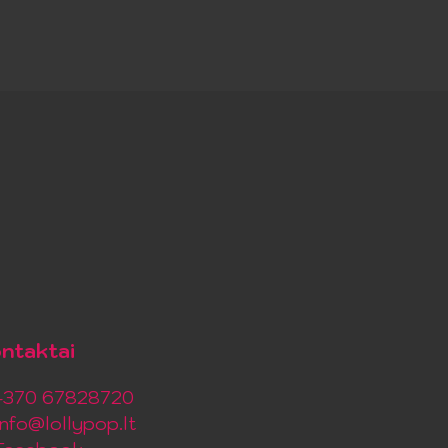
ntaktai
+370 67828720
info@lollypop.lt