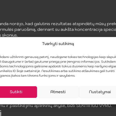
da norėjo, kad galutinis rezultatas atspindėtų mūsų prek
mulės paruošimą, derinant su aukšta koncentracija special
 skonius.
Tvarkyti sutikimą
liejai, feromonų koncentratai. Kiekvienas ras kažką sau.
same pasaulyje.
kdami užtikrinti geriausią patirtį, naudojame tokias technologijas kaip slapuk
 išsaugotume ir (arba) gautume prieigą prie įrenginio informacijos. Sutikdam
pasimatymą sėkmingą, o kiekvienas iššūkis taps realiu tiks
šiomis technologijomis galėsime apdoroti tokius duomenis kaip naršymo elgs
unikalūs ID šioje svetainėje. Nesutikimas arba sutikimo atšaukimas gali turėti
tinkama kvapų kompozicija ir kaip juos naudoti, galite atver
giamos įtakos tam tikroms funkcijoms ir savybėms.
eniai ir profesiniai santykiai, kaip lengva išlaikyti egzamin
Sutikti
Atmesti
Nustatymai
onai padės jums sužadinti troškimą priešingame sexe, kad g
kių suvaržymų, įgyti pasitikėjimo ir naujų draugų, pasiekti 
u ir pasitikėjimu aplinkinių akyse, būti SĖKMINGU VYRU.
i