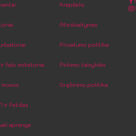
kantai
Krepšelis
toriai
Atsiskaitymas
rbatoriai
Privatumo politika
ir falo imitatoriai
Pirkimo taisyklės
o movos
Grąžinimo politika
ir Fetišas
ali apranga