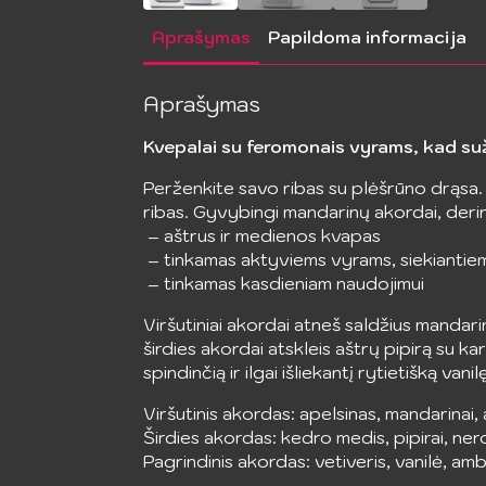
Aprašymas
Papildoma informacija
Aprašymas
Kvepalai su feromonais vyrams, kad su
Perženkite savo ribas su plėšrūno drąsa.
ribas. Gyvybingi mandarinų akordai, derin
– aštrus ir medienos kvapas
– tinkamas aktyviems vyrams, siekianti
– tinkamas kasdieniam naudojimui
Viršutiniai akordai atneš saldžius mandarin
širdies akordai atskleis aštrų pipirą su ka
spindinčią ir ilgai išliekantį rytietišką va
Viršutinis akordas: apelsinas, mandarinai,
Širdies akordas: kedro medis, pipirai, nero
Pagrindinis akordas: vetiveris, vanilė, am