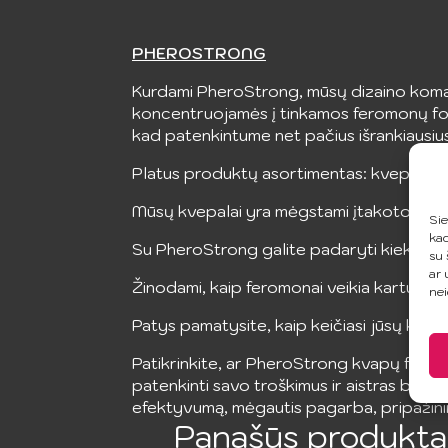
PHEROSTRONG
Kurdami PheroStrong, mūsų dizaino koman
koncentruojamės į tinkamos feromonų for
kad patenkintume net pačius išrankiausius
Platus produktų asortimentas: kvepalai, a
Mūsų kvepalai yra mėgstami įtakotojų vi
Sie
kad
Su PheroStrong galite padaryti kiekvieną 
su 
ar 
Žinodami, kaip feromonai veikia kartu su 
nei
Patys pamatysite, kaip keičiasi jūsų kasdi
Patikrinkite, ar PheroStrong kvapų ferom
patenkinti savo troškimus ir aistras be jo
efektyvumą, mėgautis pagarba, pripažinim
Panašūs produkta