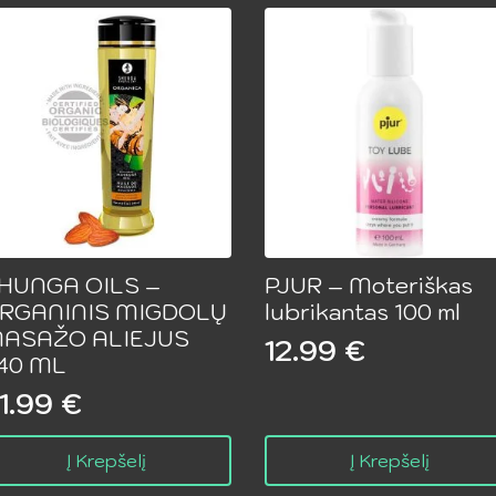
HUNGA OILS –
PJUR – Moteriškas
RGANINIS MIGDOLŲ
lubrikantas 100 ml
ASAŽO ALIEJUS
12.99
€
40 ML
1.99
€
Į Krepšelį
Į Krepšelį