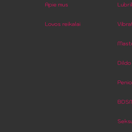
Apie mus
Lubri
Lovos reikalai
Vibra
Mastu
Dildo 
Peni
BDSM 
Seksu