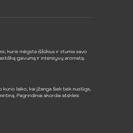
, kurie mėgsta iššūkius ir stumia savo
tastišką gaivumą ir intensyvų aromatą.
kurio laiko, kai įžanga šiek tiek nuslūgs,
intiną. Pagrindiniai akordai atskleis