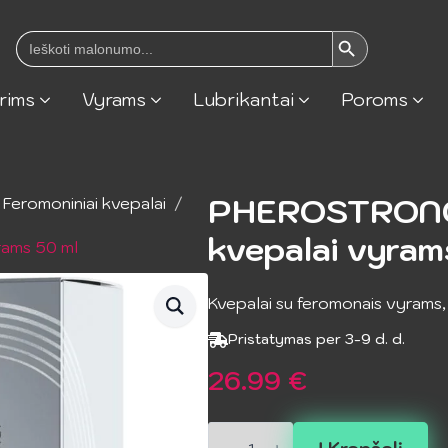
Search Button
Search
for:
rims
Vyrams
Lubrikantai
Poroms
PHEROSTRONG
Feromoniniai kvepalai
kvepalai vyram
ams 50 ml
Kvepalai su feromonais vyrams,
Pristatymas per 3-9 d. d.
26.99
€
produkto
kiekis: