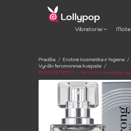
Vibratoriai
Mote
Pradžia
Erotinė kosmetika ir higiena
Vyriški feromoniniai kvepalai
PHEROSTRONG – feromonų kvepalai vyr