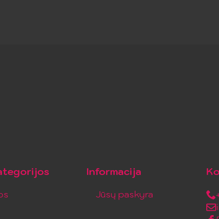
tegorijos
Informacija
Ko
os
Jūsų paskyra