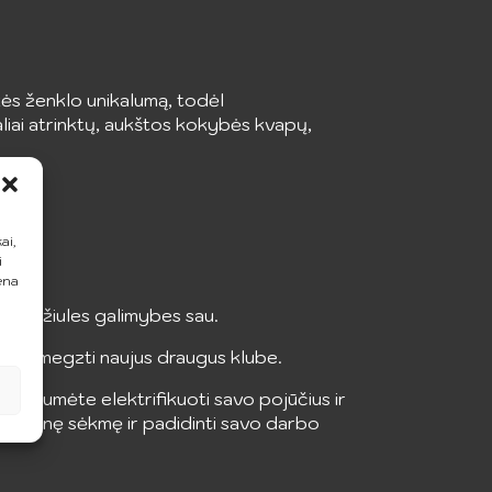
ės ženklo unikalumą, todėl
iai atrinktų, aukštos kokybės kvapų,
ai,
i
lu.
ena
ti didžiules galimybes sau.
us ar užmegzti naujus draugus klube.
alėtumėte elektrifikuoti savo pojūčius ir
profesinę sėkmę ir padidinti savo darbo