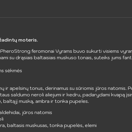
žadintų moteris.
 PheroStrong feromonai Vyrams buvo sukurti visiems vyrams
ami su drąsiais baltaisiais muskuso tonais, suteiks jums fan
ems sėkmės
ų ir apelsinų tonus, derinamus su sūriomis jūros natomis. Po 
rtaus saldumo neroli aliejumi ir kedru, padarydami kvapą įsim
nilę, baltąjį muską, ambra ir tonka pupeles.
 aldehidai, jūros natomis
li
bra, baltasis muskusas, tonka pupelės, elemi