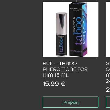
RUF – TABOO
S
PHEROMONE FOR
O
HIM 15 ML
M
2
15.99
€
2
Į Krepšelį