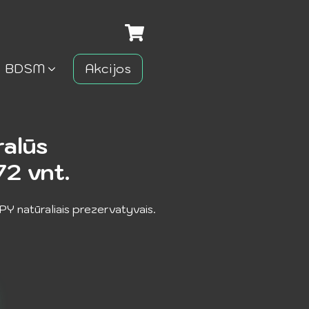
BDSM
Akcijos
alūs
72 vnt.
PPY natūraliais prezervatyvais.