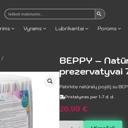
Search Button
Search
for:
rims
Vyrams
Lubrikantai
Poroms
BEPPY – Natūr
prezervatyvai 
Patirkite natūralų pojūtį su BE
Pristatymas per 1-7 d. d.
26.99
€
produkto
kiekis: