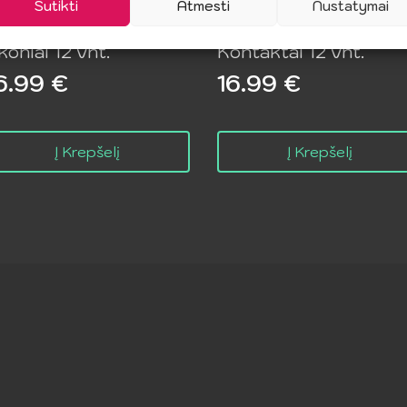
Sutikti
Atmesti
Nustatymai
UREX – Vaisių
DUREX – Jautrūs
koniai 12 vnt.
Kontaktai 12 vnt.
6.99
€
16.99
€
Į Krepšelį
Į Krepšelį