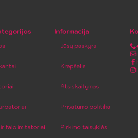
tegorijos
Informacija
Ko
os
Jūsų paskyra
kantai
Krepšelis
toriai
Atsiskaitymas
rbatoriai
Privatumo politika
ir falo imitatoriai
Pirkimo taisyklės