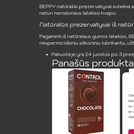
BEPPY natūralūs prezervatyvai suteikia auk
neturi nemalonaus latekso kvapo.
Natūralūs prezervatyvai iš natū
Pagaminti iš natūralaus gumos latekso, BE
nespermicideiniu silikoniniu lubrikantu, už
Pakuotėje yra 24 juostos po 3 preze
Panašūs produkta
Sie
kad
su 
ar 
nei