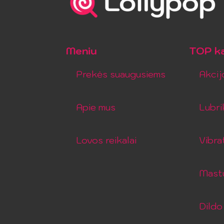
Meniu
TOP ka
Prekės suaugusiems
Akcij
Apie mus
Lubri
Lovos reikalai
Vibra
Mastu
Dildo 