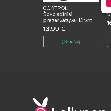
CONTROL –
D
Šokoladiniai
S
prezervatyvai 12 vnt.
1
13.99
€
Į Krepšelį