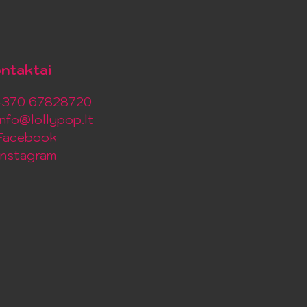
ntaktai
+370 67828720
info@lollypop.lt
Facebook
Instagram