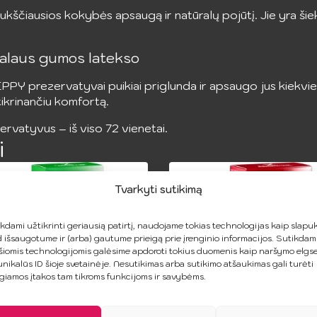
ščiausios kokybės apsaugą ir natūralų pojūtį. Jie yra šiek 
ralaus gumos latekso
PPY prezervatyvai puikiai priglunda ir apsaugo jus kiekvien
tikrinančiu komfortą.
rvatyvus – iš viso 72 vienetai.
i
Tvarkyti sutikimą
kdami užtikrinti geriausią patirtį, naudojame tokias technologijas kaip slapuk
 išsaugotume ir (arba) gautume prieigą prie įrenginio informacijos. Sutikdam
šiomis technologijomis galėsime apdoroti tokius duomenis kaip naršymo elgs
unikalūs ID šioje svetainėje. Nesutikimas arba sutikimo atšaukimas gali turėti
giamos įtakos tam tikroms funkcijoms ir savybėms.