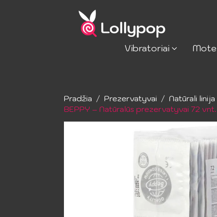
Vibratoriai
Mote
Pradžia
Prezervatyvai
Natūrali linija
BEPPY – Natūralūs prezervatyvai 72 vnt.