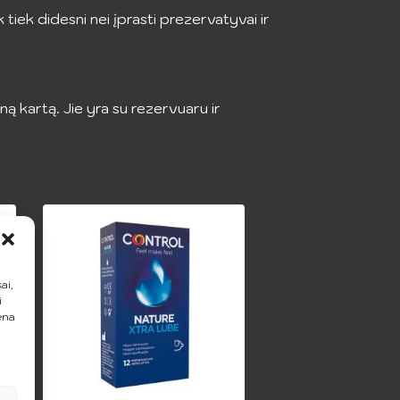
tiek didesni nei įprasti prezervatyvai ir
ą kartą. Jie yra su rezervuaru ir
ai,
i
ena