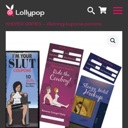
Pradžia
Žaidimai
Kortų žaidimai
KHEPER GAMES – Aistringi kuponai poroms