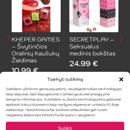
KHEPER GAMES
SECRETPLAY –
– Švytinčios
Seksualus
Oralinių Kauliukų
medinis bokštas
Žaidimas
24.99
€
10.99
€
Tvarkyti sutikimą
Į Krepšelį
Į Krepšelį
Siekdami užtikrinti geriausią patirtį, naudojame tokias technologijas
kaip slapukai, kad išsaugotume ir (arba) gautume prieigą prie
įrenginio informacijos. Sutikdami su šiomis technologijomis galėsime
apdoroti tokius duomenis kaip naršymo elgsena ar unikalūs ID šioje
svetainėje. Nesutikimas arba sutikimo atšaukimas gali turėti
neigiamos įtakos tam tikroms funkcijoms ir savybėms.
Sutikti