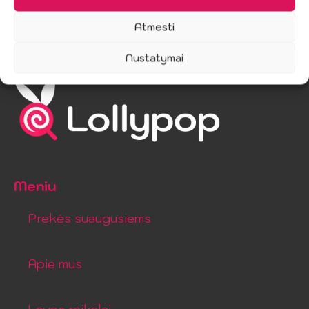
Atmesti
Nustatymai
Meniu
Prekės suaugusiems
Apie mus