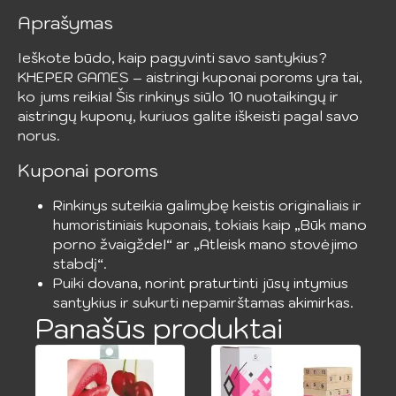
Aprašymas
Ieškote būdo, kaip pagyvinti savo santykius?
KHEPER GAMES – aistringi kuponai poroms yra tai,
ko jums reikia! Šis rinkinys siūlo 10 nuotaikingų ir
aistringų kuponų, kuriuos galite iškeisti pagal savo
norus.
Kuponai poroms
Rinkinys suteikia galimybę keistis originaliais ir
humoristiniais kuponais, tokiais kaip „Būk mano
porno žvaigžde!“ ar „Atleisk mano stovėjimo
stabdį“.
Puiki dovana, norint praturtinti jūsų intymius
santykius ir sukurti nepamirštamas akimirkas.
Panašūs produktai