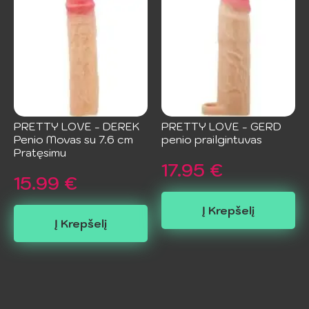
PRETTY LOVE - DEREK
PRETTY LOVE - GERD
Penio Movas su 7.6 cm
penio prailgintuvas
Pratęsimu
17.95
€
15.99
€
Į Krepšelį
Į Krepšelį