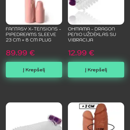
FANTASY X-TENSIONS -
OHMAMA - DRAGON
PIPEDREAMS SLEEVE
PENIO UŽDĖKLAS SU
23 CM + 8 CM PLUG
VIBRACIJA
89.99
€
12.99
€
Į Krepšelį
Į Krepšelį