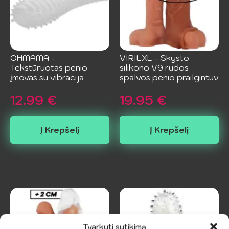
OHMAMA -
VIRILXL - Skysto
Tekstūruotas penio
silikono V9 rudos
įmovas su vibracija
spalvos penio prailgintuv
12.99
€
19.95
€
Į Krepšelį
Į Krepšelį
Tvarkyti sutikimą