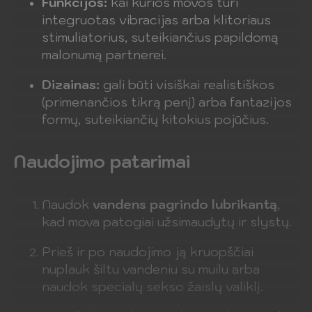
Funkcijos:
kai kurios movos turi
integruotas vibracijas arba klitoriaus
stimuliatorius, suteikiančius papildomą
malonumą partnerei.
Dizainas:
gali būti visiškai realistiškos
(primenančios tikrą penį) arba fantazijos
formų, suteikiančių kitokius pojūčius.
Naudojimo patarimai
Naudok
vandens pagrindo lubrikantą
,
kad mova patogiai užsimaudytų ir slystų.
Prieš ir po naudojimo ją kruopščiai
nuplauk šiltu vandeniu su muilu arba
naudok specialų sekso žaislų valiklį.