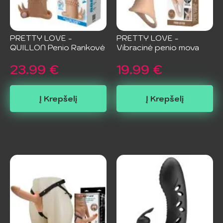
PRETTY LOVE -
PRETTY LOVE -
QUILLON Penio Rankovė
Vibracinė penio mova
23.99
€
19.99
€
Į Krepšelį
Į Krepšelį