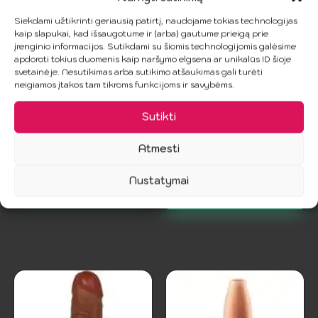
Siekdami užtikrinti geriausią patirtį, naudojame tokias technologijas
kaip slapukai, kad išsaugotume ir (arba) gautume prieigą prie
įrenginio informacijos. Sutikdami su šiomis technologijomis galėsime
apdoroti tokius duomenis kaip naršymo elgsena ar unikalūs ID šioje
svetainėje. Nesutikimas arba sutikimo atšaukimas gali turėti
neigiamos įtakos tam tikroms funkcijoms ir savybėms.
VIRILXL - Varpos
BRAVE MAN
Priauginimo Rankovė V11
VIBRATORIUS PENIO
Sutikti
PRIAUGINTOJAS
16.95
€
23.99
€
Atmesti
Į Krepšelį
Nustatymai
Į Krepšelį