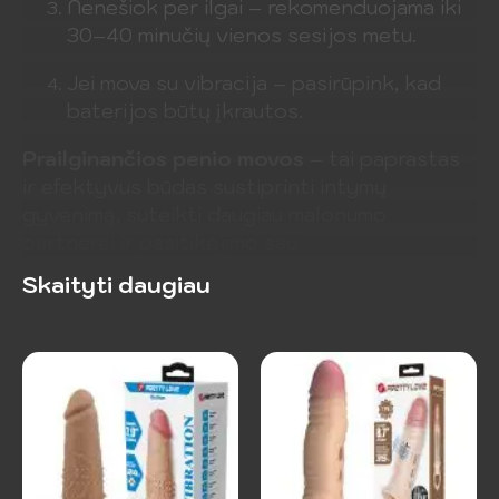
Nenešiok per ilgai – rekomenduojama iki
30–40 minučių vienos sesijos metu.
Jei mova su vibracija – pasirūpink, kad
baterijos būtų įkrautos.
Prailginančios penio movos
– tai paprastas
ir efektyvus būdas sustiprinti intymų
gyvenimą, suteikti daugiau malonumo
partnerei ir pasitikėjimo sau.
Skaityti daugiau