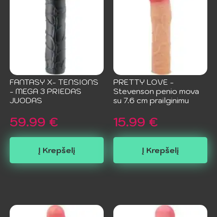
FANTASY X- TENSIONS
PRETTY LOVE -
- MEGA 3 PRIEDAS
Stevenson penio mova
JUODAS
su 7.6 cm prailginimu
59.99
€
15.99
€
Į Krepšelį
Į Krepšelį