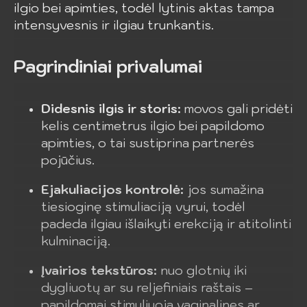
ilgio bei apimties, todėl lytinis aktas tampa
intensyvesnis ir ilgiau trunkantis.
Pagrindiniai privalumai
Didesnis ilgis ir storis:
movos gali pridėti
kelis centimetrus ilgio bei papildomo
apimties, o tai sustiprina partnerės
pojūčius.
Ejakuliacijos kontrolė:
jos sumažina
tiesioginę stimuliaciją vyrui, todėl
padeda ilgiau išlaikyti erekciją ir atitolinti
kulminaciją.
Įvairios tekstūros:
nuo glotnių iki
dygliuotų ar su reljefiniais raštais –
papildomai stimuliuoja vaginalines ar