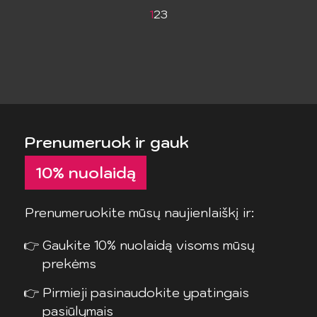
1
2
3
Prenumeruok ir gauk
aktualiausias naujienas
Prenumeruokite mūsų naujienlaiškį ir:
Gaukite 10% nuolaidą visoms mūsų
prekėms
Pirmieji pasinaudokite ypatingais
pasiūlymais