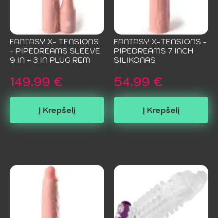
FANTASY X- TENSIONS
FANTASY X-TENSIONS -
- PIPEDREAMS SLEEVE
PIPEDREAMS 7 INCH
9 IN + 3 IN PLUG REM
SILIKONAS
149.99
€
54.99
€
Į Krepšelį
Į Krepšelį