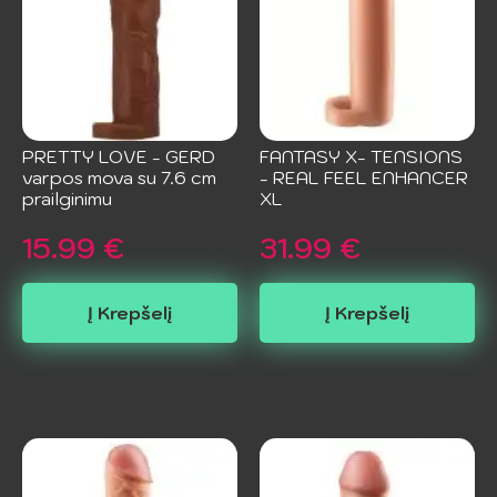
PRETTY LOVE - GERD
FANTASY X- TENSIONS
varpos mova su 7.6 cm
- REAL FEEL ENHANCER
prailginimu
XL
15.99
€
31.99
€
Į Krepšelį
Į Krepšelį