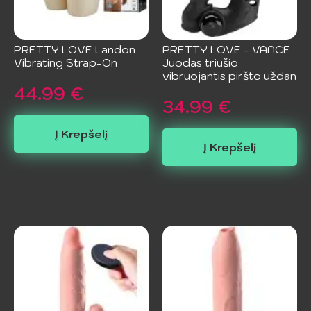
PRETTY LOVE Landon
PRETTY LOVE - VANCE
Vibrating Strap-On
Juodas triušio
vibruojantis piršto uždan
44.99
€
34.99
€
Į Krepšelį
Į Krepšelį