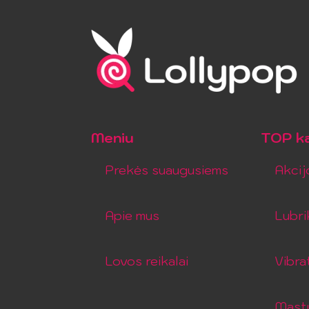
Meniu
TOP ka
Prekės suaugusiems
Akcij
Apie mus
Lubri
Lovos reikalai
Vibra
Mastu