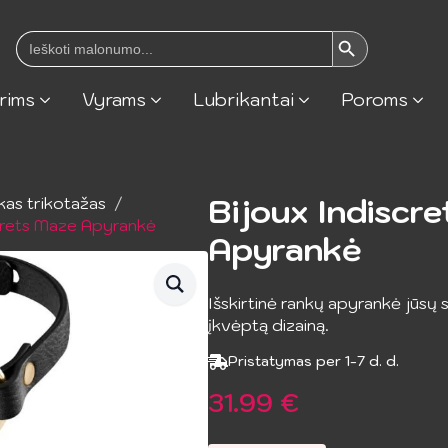
Search Button
Search
for:
rims
Vyrams
Lubrikantai
Poroms
Bijoux Indiscr
kas trikotažas
crets Maze Apyrankė
Apyrankė
Išskirtinė rankų apyrankė jūsų s
įkvėptą dizainą.
Pristatymas per 1-7 d. d.
31.99
€