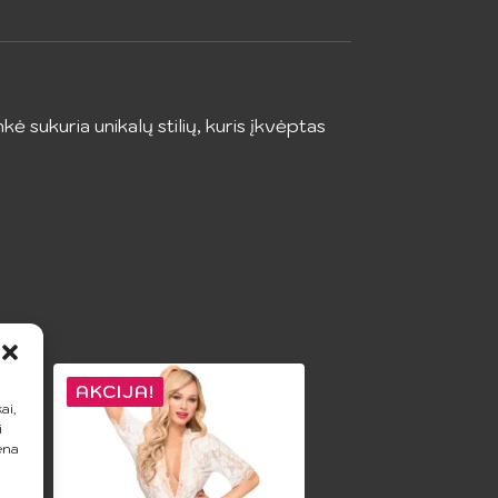
 sukuria unikalų stilių, kuris įkvėptas
AKCIJA!
ai,
i
ena