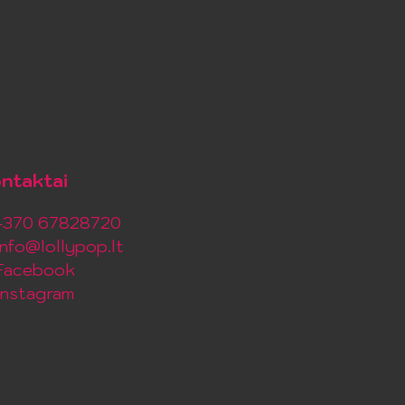
ntaktai
+370 67828720
info@lollypop.lt
Facebook
Instagram