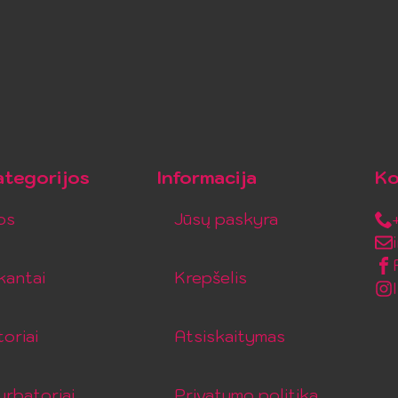
tegorijos
Informacija
Ko
os
Jūsų paskyra
kantai
Krepšelis
toriai
Atsiskaitymas
rbatoriai
Privatumo politika