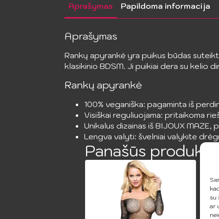
Aprašymas
Papildoma informacija
Aprašymas
Rankų apyrankė yra puikus būdas suteikti 
klasikinio BDSM. Ji puikiai dera su kelio di
Rankų apyrankė
100% veganiška: pagaminta iš perdi
Visiškai reguliuojama: pritaikoma rie
Unikalus dizainas iš BIJOUX MAZE, pui
Lengva valyti: švelniai valykite drėg
Panašūs produkta
Sie
kad
su 
ar 
nei