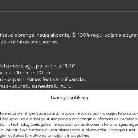
savo aprangai naują akcentą. Ši 100% reguliuojama apyrankė
ržais ar kitais aksesuarais.
rbtų medžiagų, patvirtinta PETA.
šui nuo 16 cm iki 20 cm.
kus pasirinkimas festivalio išvaizdai.
nu skudurėliu su neutraliu muilu.
i
Tvarkyti sutikimą
kdami užtikrinti geriausią patirtį, naudojame tokias technologijas kaip slapuk
 išsaugotume ir (arba) gautume prieigą prie įrenginio informacijos. Sutikdam
šiomis technologijomis galėsime apdoroti tokius duomenis kaip naršymo elgs
unikalūs ID šioje svetainėje. Nesutikimas arba sutikimo atšaukimas gali turėti
giamos įtakos tam tikroms funkcijoms ir savybėms.