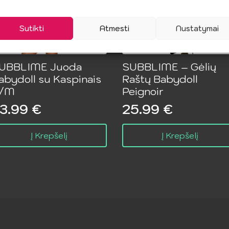
Sutikti
Atmesti
Nustatymai
UBBLIME Juoda
SUBBLIME – Gėlių
abydoll su Kaspinais
Raštų Babydoll
/M
Peignoir
3.99
€
25.99
€
Į Krepšelį
Į Krepšelį