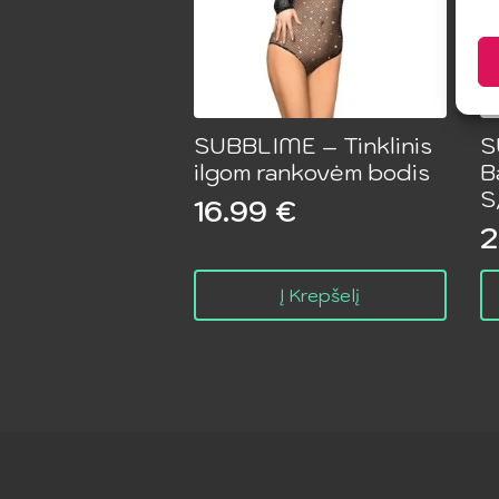
SUBBLIME – Tinklinis
S
ilgom rankovėm bodis
B
S
16.99
€
2
Į Krepšelį