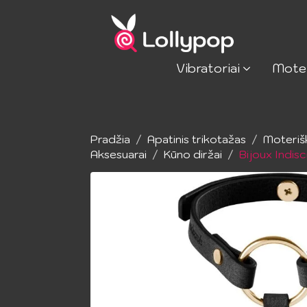
Vibratoriai
Mote
Pradžia
Apatinis trikotažas
Moteriš
Aksesuarai
Kūno diržai
Bijoux Indis