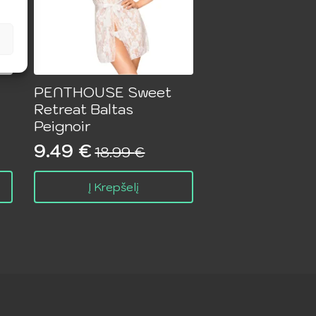
PENTHOUSE Sweet
Retreat Baltas
Peignoir
9.49
€
18.99
€
Original
Current
price
price
Į Krepšelį
was:
is:
18.99 €.
9.49 €.