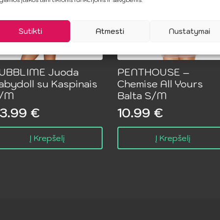
Sutikti
Atmesti
Nustatymai
UBBLIME Juoda
PENTHOUSE –
abydoll su Kaspinais
Chemise All Yours
/M
Balta S/M
3.99
€
10.99
€
Į Krepšelį
Į Krepšelį