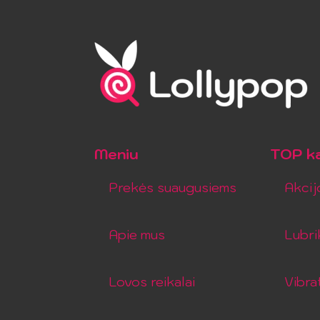
Meniu
TOP ka
Prekės suaugusiems
Akcij
Apie mus
Lubri
Lovos reikalai
Vibra