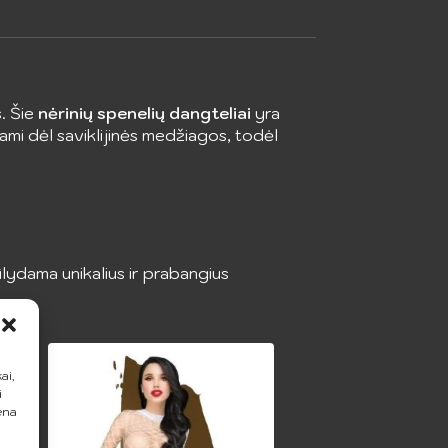
. Šie
nėrinių spenelių dangteliai
yra
imami dėl saviklijinės medžiagos, todėl
lydama unikalius ir prabangius
ai,
i
ena