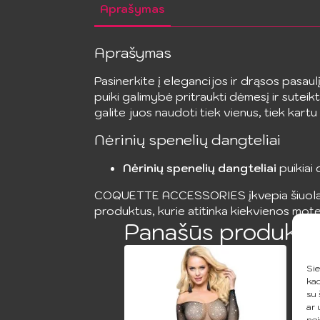
Aprašymas
Aprašymas
Pasinerkite į elegancijos ir drąsos pas
puiki galimybė pritraukti dėmesį ir suteikt
galite juos naudoti tiek vienus, tiek ka
Nėrinių spenelių dangteliai
Nėrinių spenelių dangteliai
puikiai
COQUETTE ACCESSORIES įkvepia šiuolaikinę
produktus, kurie atitinka kiekvienos mote
Panašūs produkta
Sie
kad
su 
ar 
nei