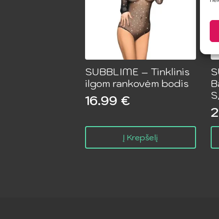
SUBBLIME – Tinklinis
S
ilgom rankovėm bodis
B
S
16.99
€
2
Į Krepšelį