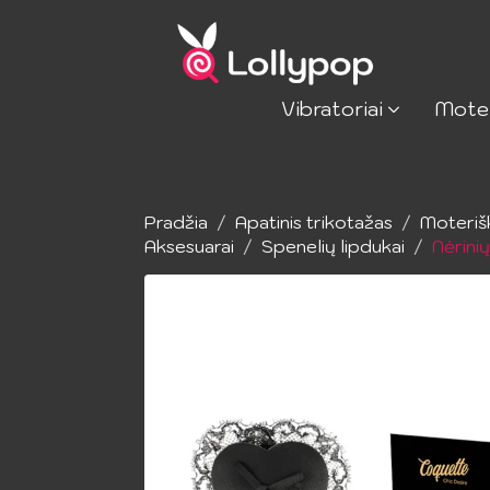
Vibratoriai
Mote
Pradžia
Apatinis trikotažas
Moteriš
Aksesuarai
Spenelių lipdukai
Nėrinių