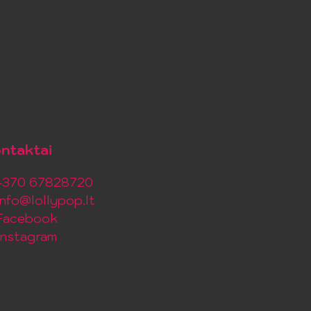
ntaktai
+370 67828720
info@lollypop.lt
Facebook
Instagram