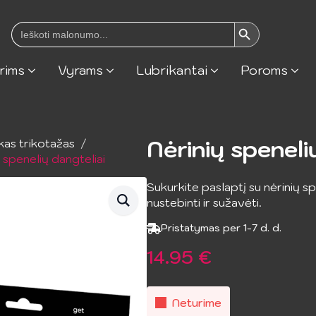
Search Button
Search
for:
rims
Vyrams
Lubrikantai
Poroms
Nėrinių speneli
kas trikotažas
 spenelių dangteliai
Sukurkite paslaptį su nėrinių sp
nustebinti ir sužavėti.
Pristatymas per 1-7 d. d.
14.95
€
Neturime