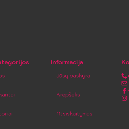
tegorijos
Informacija
Ko
os
Jūsų paskyra
kantai
Krepšelis
toriai
Atsiskaitymas