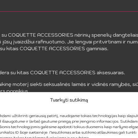
aulį su COQUETTE ACCESSORIES nėrinių spenelių dangteliais
i jūsų įvaizdžiui rafinuotumo. Jie lengvai pritvirtinami ir nu
rtu su kitais COQUETTE ACCESSORIES gaminiais.
 dera su kitais COQUETTE ACCESSORIES aksesuarais.
 moterį siekti seksualinės laimės ir vidinės ramybės, siū
rs poreikius.
i
Tvarkyti sutikimą
kdami užtikrinti geriausią patirtį, naudojame tokias technologijas kaip slapuk
 išsaugotume ir (arba) gautume prieigą prie įrenginio informacijos. Sutikdam
šiomis technologijomis galėsime apdoroti tokius duomenis kaip naršymo elgs
unikalūs ID šioje svetainėje. Nesutikimas arba sutikimo atšaukimas gali turėti
giamos įtakos tam tikroms funkcijoms ir savybėms.