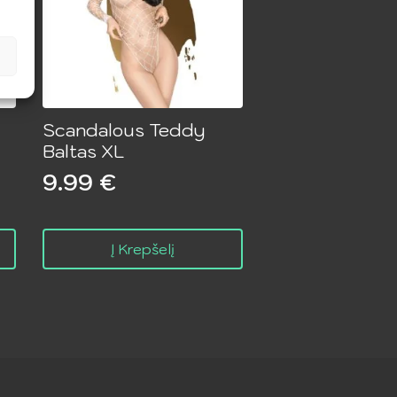
Scandalous Teddy
Baltas XL
9.99
€
Į Krepšelį