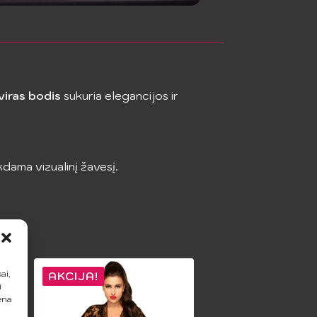
viras bodis
sukuria elegancijos ir
kdama vizualinį žavesį.
vę.
ai,
AKCIJA!
i
ena