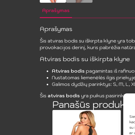
Aprašymas
Aprašymas
Šis atviras bodis su iškirpta klyne yra tob
provokacijos derinį, kuris pabrėžia natū
Atviras bodis su iškirpta klyne
Atviras bodis
pagamintas iš rafinuot
Nustatomas liemenėlės ilgis priekyje 
Galimos dydžių parinktys: S, M, L, X
Šis
atviras bodis
yra puikus pasirinkimas 
Panašūs produkta
Sie
kad
su 
ar 