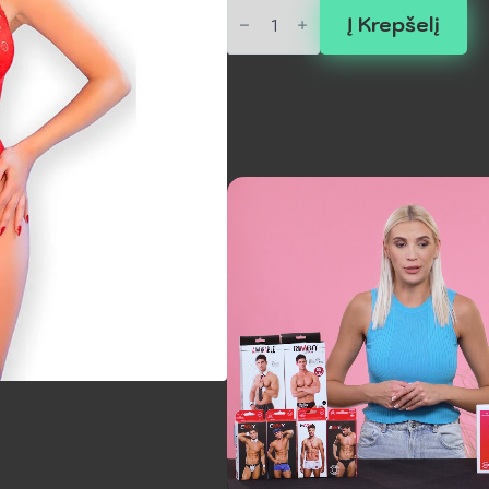
produkto
kiekis:
Į Krepšelį
CHILIROSE
-
CR
4689
Atviras
Bodis
Raudonas
L