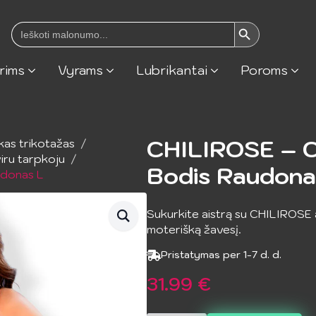
Search Button
Search
for:
rims
Vyrams
Lubrikantai
Poroms
CHILIROSE – C
kas trikotažas
iru tarpkoju
Bodis Raudona
udonas L
Sukurkite aistrą su CHILIROSE 
moterišką žavesį.
Pristatymas per 1-7 d. d.
31.99
€