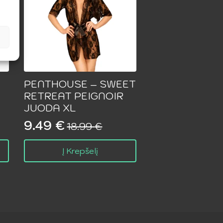
PENTHOUSE – SWEET
RETREAT PEIGNOIR
JUODA XL
9.49
€
18.99
€
Original
Current
price
price
Į Krepšelį
was:
is:
18.99 €.
9.49 €.