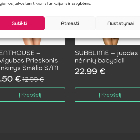
giamos įtakos tam tikroms funkcijoms ir savybėms.
Sutikti
Atmesti
Nustatymai
ENTHOUSE –
SUBBLIME – juodas
vigubas Prieskonis
nėrinių babydoll
inkinys Smėlio S/M
22.99
€
.50
€
12.99
€
riginal
urrent
rice
rice
Į Krepšelį
Į Krepšelį
as:
:
2.99 €.
.50 €.