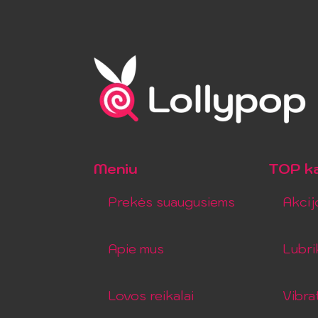
Meniu
TOP ka
Prekės suaugusiems
Akcij
Apie mus
Lubri
Lovos reikalai
Vibra