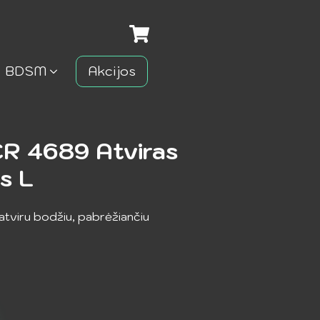
BDSM
Akcijos
R 4689 Atviras
s L
atviru bodžiu, pabrėžiančiu