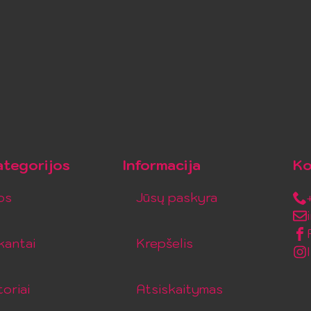
tegorijos
Informacija
Ko
os
Jūsų paskyra
kantai
Krepšelis
toriai
Atsiskaitymas