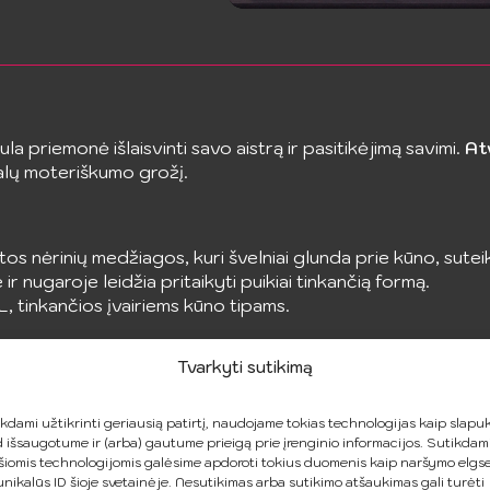
ula priemonė išlaisvinti savo aistrą ir pasitikėjimą savimi.
At
ralų moteriškumo grožį.
os nėrinių medžiagos, kuri švelniai glunda prie kūno, sutei
ir nugaroje leidžia pritaikyti puikiai tinkančią formą.
L, tinkančios įvairiems kūno tipams.
ypatingai nakčiai ar tiesiog norint atskleisti savo vidinę dei
Tvarkyti sutikimą
i
kdami užtikrinti geriausią patirtį, naudojame tokias technologijas kaip slapuk
AKCIJA!
 išsaugotume ir (arba) gautume prieigą prie įrenginio informacijos. Sutikdam
šiomis technologijomis galėsime apdoroti tokius duomenis kaip naršymo elgs
unikalūs ID šioje svetainėje. Nesutikimas arba sutikimo atšaukimas gali turėti