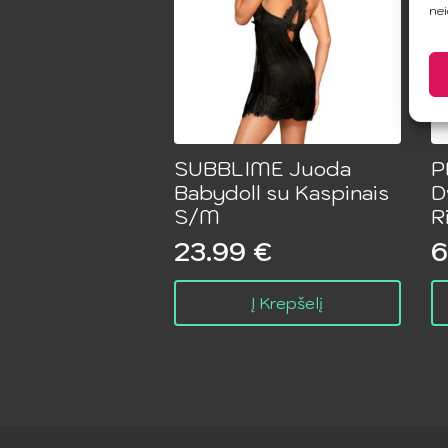
nei
SUBBLIME Juoda
P
Babydoll su Kaspinais
D
S/M
R
23.99
€
6
O
C
p
p
Į Krepšelį
w
is
1
6