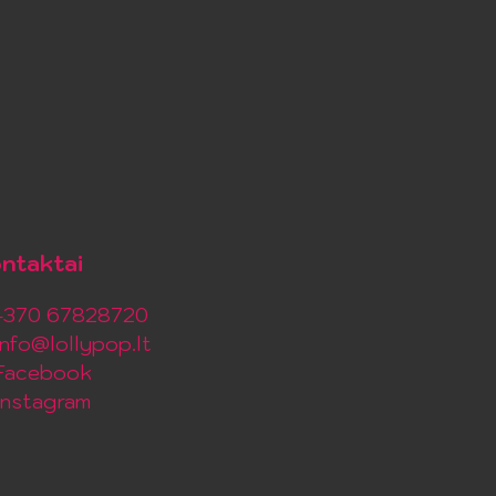
ntaktai
+370 67828720
info@lollypop.lt
Facebook
Instagram