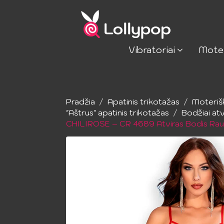
Vibratoriai
Mote
Pradžia
Apatinis trikotažas
Moteriš
"Aštrus" apatinis trikotažas
Bodžiai atv
CHILIROSE – CR 4689 Atviras Bodis Ra