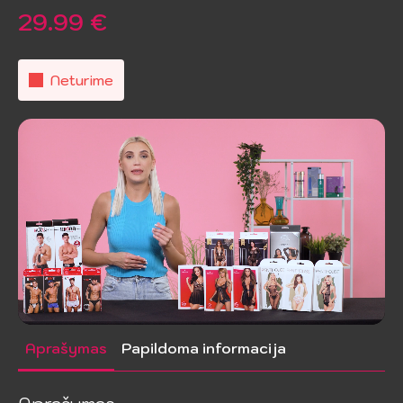
29.99
€
Neturime
Aprašymas
Papildoma informacija