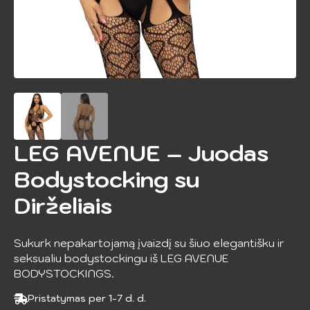
LEG AVENUE – Juodas
Bodystocking su
Dirželiais
Sukurk nepakartojamą įvaizdį su šiuo elegantišku ir
seksualiu bodystockingu iš LEG AVENUE
BODYSTOCKINGS.
Pristatymas per 1-7 d. d.