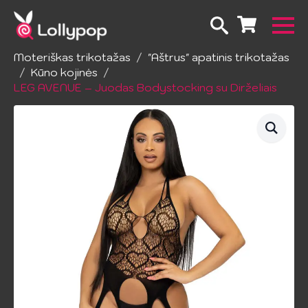
Pradžia
Apatinis trikotažas
Moteriškas trikotažas
"Aštrus" apatinis trikotažas
Kūno kojinės
LEG AVENUE – Juodas Bodystocking su Dirželiais