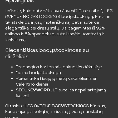
Aprašymas
Ieškote, kaip pabrėžti savo žavesį? Pasirinkite šį LEG
AVENUE BODYSTOCKINGS bodystockingą, kuris ne
tik atskleidžia jūsų moteriškumą, bet ir suteikia
elegantišką bei drąsų stilių. Jis pagamintas iš 92%
nailono ir 8% spandekso, suteikiančio komfortą ir
lankstumą.
Elegantiškas bodystockingas su
dirželiais
Prabangios kartoninės pakuotės dėžutėje
Apima bodystockingą
Puikiai tinka Naujųjų metų vakarėliams ar
Valentino dienai
SEO_KEYWORD_LT
suteikia nepakartojamą
įvaizdį
Atraskite LEG AVENUE BODYSTOCKINGS kūrinius,
kurie sujungia kokybę ir dizainą į vieną nuostabų
gaminį.