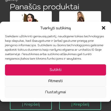
Panašūs produktai
Tvarkyti sutikimą
Siekdami užtikrinti geriausią patirtį, naudojame tokias technologijas
kaip slapukai, kad išsaugotume ir (arba) gautume prieigą prie
įrenginio informacijos. Sutikdami su šiomis technologijomis galėsime
apdoroti tokius duomenis kaip naršymo elgsena ar unikalūs ID šioje
svetainėje. Nesutikimas arba sutikimo atšaukimas gali turėti
Scandalous
SUBBLIME –
neigiamos įtakos tam tikroms funkcijoms ir savybėms.
Teddy Baltas XL
Gėlių Raštų
Sutikti
Babydoll
9.99
€
Peignoir
Atmesti
25.99
€
Nustatymai
Į Krepšelį
Į Krepšelį
i