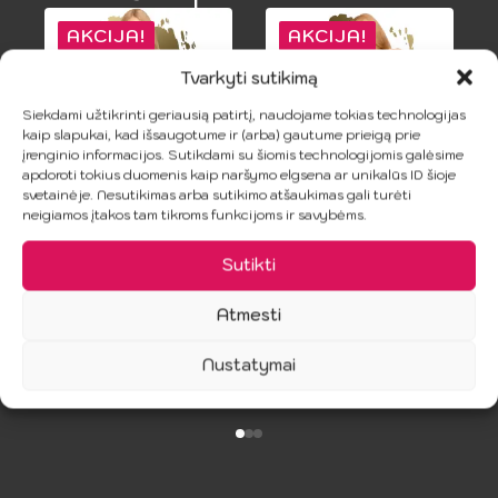
AKCIJA!
AKCIJA!
Tvarkyti sutikimą
Siekdami užtikrinti geriausią patirtį, naudojame tokias technologijas
kaip slapukai, kad išsaugotume ir (arba) gautume prieigą prie
įrenginio informacijos. Sutikdami su šiomis technologijomis galėsime
apdoroti tokius duomenis kaip naršymo elgsena ar unikalūs ID šioje
svetainėje. Nesutikimas arba sutikimo atšaukimas gali turėti
neigiamos įtakos tam tikroms funkcijoms ir savybėms.
PENTHOUSE –
PENTHOUSE –
Balta Hipnotinė
Balta Babydoll
D
Sutikti
Babydoll S/L
S/M
n
9.49
€
8.00
€
18.99
€
15.99
€
Atmesti
Original
Current
Original
Current
price
price
price
price
Nustatymai
Į Krepšelį
Į Krepšelį
was:
is:
was:
is:
18.99 €.
9.49 €.
15.99 €.
8.00 €.