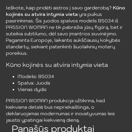
Ieškote, kaip pridėti aistros į savo garderobą?
Kūno
kojinės su atvira intymia vieta
yra puikus
pasirinkimas. Šis juodos spalvos modelis BS034 iš
PASSION WOMAN ne tik pabrėžia jūsų figūrą, bet ir
suteikia subtilumo, dėl savo įmantrios siuvinėjimo.
Pagaminta Europoje, laikantis aukščiausių kokybės
standartų, siekiant patenkinti šiuolaikinių moterų
poreikius.
Kūno kojinės su atvira intymia vieta
Modelis: BS034
Spalva: Juoda
Vienas dydis
PASSION WOMAN produkcija užtikrina, kad
kiekviena detalė bus nepriekaištinga, o
deklaruojamas modernumas ir inovatyvumas leis
jaustis ypatingai kiekvieną dieną.
Panašūs produktai