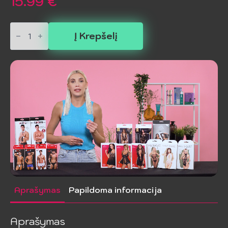
15.99
€
produkto
kiekis:
Į Krepšelį
PASSION
-
Moteriškas
BS034
Kūno
Kojinės,
Juoda
Aprašymas
Papildoma informacija
Aprašymas