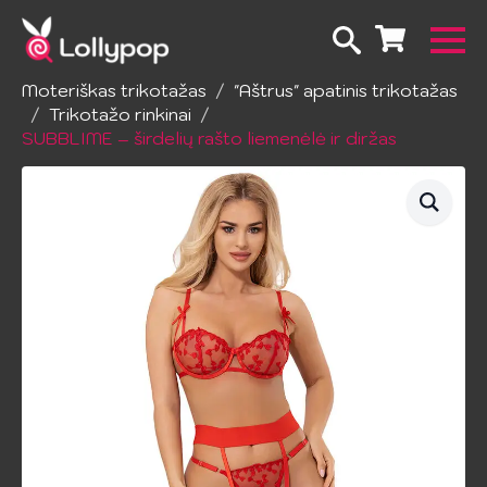
Pradžia
Apatinis trikotažas
Moteriškas trikotažas
"Aštrus" apatinis trikotažas
Trikotažo rinkinai
SUBBLIME – širdelių rašto liemenėlė ir diržas