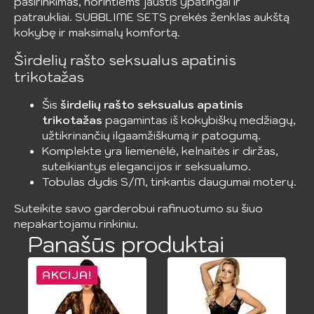
pasirinkimas, norintiems jaustis ypatingai ir
patraukliai. SUBBLIME SETS prekės ženklas aukštą
kokybę ir maksimalų komfortą.
Širdelių rašto seksualus apatinis
trikotažas
Šis
širdelių rašto seksualus apatinis
trikotažas
pagamintas iš kokybiškų medžiagų,
užtikrinančių ilgaamžiškumą ir patogumą.
Komplekte yra liemenėlė, kelnaitės ir diržas,
suteikiantys elegancijos ir seksualumo.
Tobulas dydis S/M, tinkantis daugumai moterų.
Suteikite savo garderobui rafinuotumo su šiuo
nepakartojamu rinkiniu.
Panašūs produktai
AKCIJA!