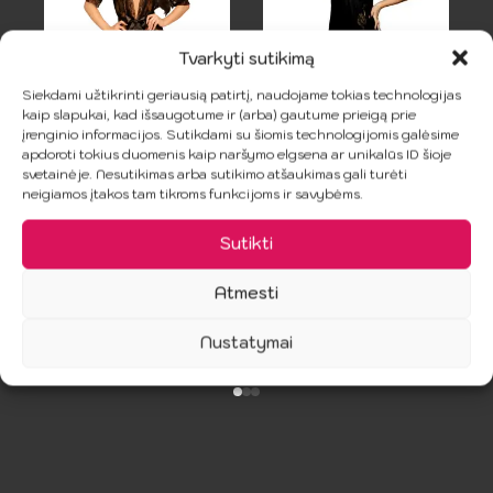
Tvarkyti sutikimą
Siekdami užtikrinti geriausią patirtį, naudojame tokias technologijas
kaip slapukai, kad išsaugotume ir (arba) gautume prieigą prie
PENTHOUSE –
SUBBLIME –
įrenginio informacijos. Sutikdami su šiomis technologijomis galėsime
SWEET
juodas nėrinių
apdoroti tokius duomenis kaip naršymo elgsena ar unikalūs ID šioje
RETREAT
babydoll
svetainėje. Nesutikimas arba sutikimo atšaukimas gali turėti
neigiamos įtakos tam tikroms funkcijoms ir savybėms.
PEIGNOIR
22.99
€
JUODA XL
Sutikti
9.49
€
18.99
€
Original
Current
Atmesti
price
price
Į Krepšelį
Į Krepšelį
was:
is:
Nustatymai
18.99 €.
9.49 €.