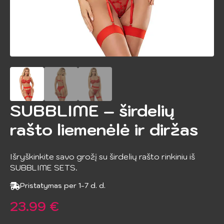
SUBBLIME – širdelių
rašto liemenėlė ir diržas
Išryškinkite savo grožį su širdelių rašto rinkiniu iš
SUBBLIME SETS.
Pristatymas per 1-7 d. d.
23.99
€