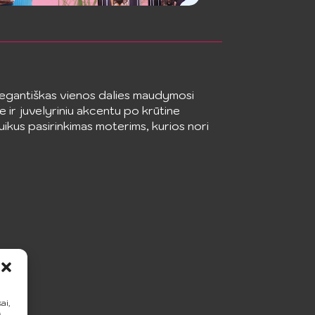
egantiškas vienos dalies maudymosi
e ir juvelyriniu akcentu po krūtine
uikus pasirinkimas moterims, kurios nori
ai,