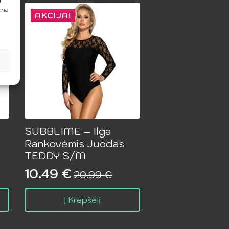
i
ena
AKCIJA!
SUBBLIME – Ilga
Rankovėmis Juodas
TEDDY S/M
10.49
€
20.99
€
Original
Current
price
price
Į Krepšelį
was:
is:
20.99 €.
10.49 €.