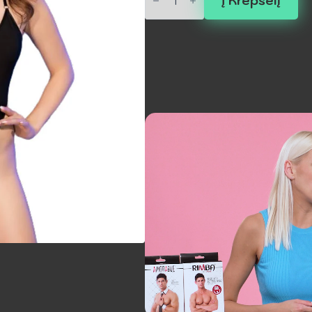
Į Krepšelį
CHILIROSE
-
CR
4709
Monokinis
Juodas