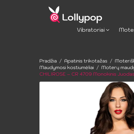
Vibratoriai
Mote
Pradžia
Apatinis trikotažas
Moteriš
Maudymosi kostiumėliai
Moterų maudy
CHILIROSE – CR 4709 Monokinis Juoda