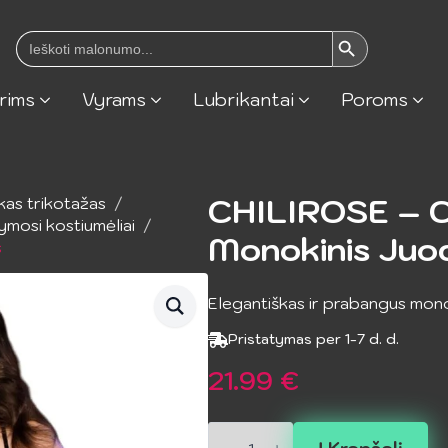
Search Button
Search
for:
rims
Vyrams
Lubrikantai
Poroms
CHILIROSE – 
kas trikotažas
mosi kostiumėliai
Monokinis Juo
s
Elegantiškas ir prabangus monok
Pristatymas per 1-7 d. d.
21.99
€
produkto
kiekis: