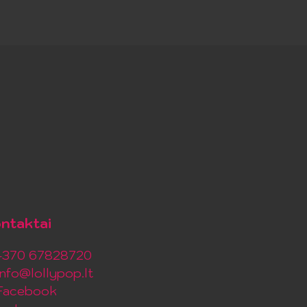
ntaktai
+370 67828720
info@lollypop.lt
Facebook