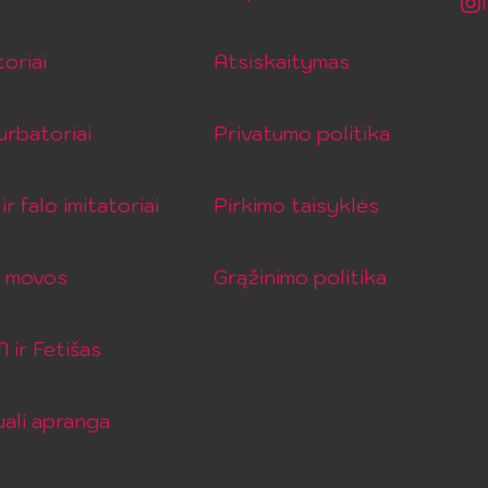
toriai
Atsiskaitymas
rbatoriai
Privatumo politika
ir falo imitatoriai
Pirkimo taisyklės
o movos
Grąžinimo politika
ir Fetišas
ali apranga