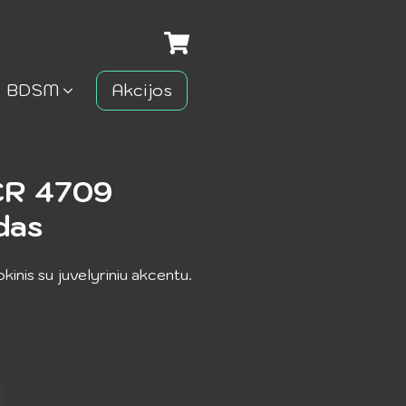
BDSM
Akcijos
CR 4709
das
inis su juvelyriniu akcentu.