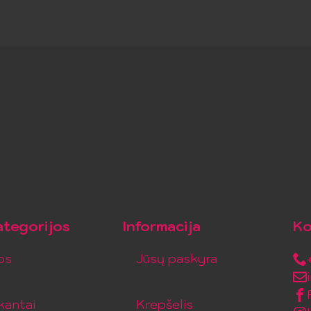
tegorijos
Informacija
Ko
os
Jūsų paskyra
kantai
Krepšelis