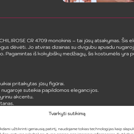
CHILIROSE CR 4709 monokinis – tai jūsų atsakymas. Šis el
atogus dėvėti. Jo atviras dizainas su dvigubu apvadu nugaroj
imo. Pagamintas iš kokybiškų medžiagų, šis kostiumėlis yra p
ikiai pritaikytas jūsų figūrai.
 nugaroje suteikia papildomos elegancijos.
lyriniu akcentu.
tanas.
Tvarkyti sutikimą
umi bei komfortu paplūdimyje ar baseine!
i
kdami užtikrinti geriausią patirtį, naudojame tokias technologijas kaip slapuk