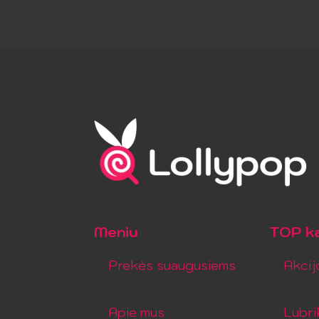
Meniu
TOP ka
Prekės suaugusiems
Akcij
Apie mus
Lubri