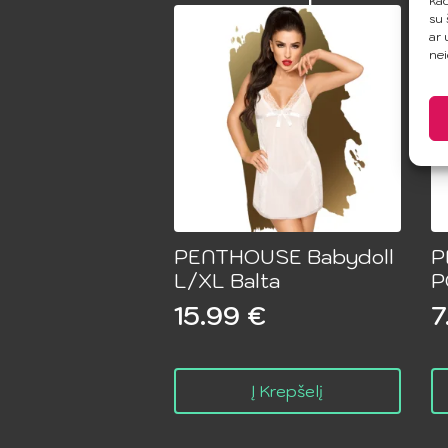
kad
su 
ar 
nei
PENTHOUSE Babydoll
P
L/XL Balta
P
15.99
€
7
O
C
p
p
w
is
Į Krepšelį
1
7