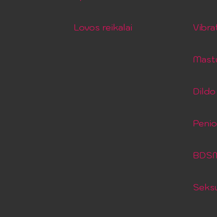
Lovos reikalai
Vibra
Mastu
Dildo 
Peni
BDSM 
Seksu