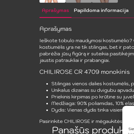
Aprašymas
Papildoma informacija
Aprašymas
Ieškote tobulo maudymosi kostiumėlio? 
kostiumėlis yra ne tik stilingas, bet ir p
pabrėžia jūsų figūrą ir suteikia pasitikėj
jaustis patraukliai ir prabangiai.
CHILIROSE CR 4709 monokinis
Stilingas vienos dalies kostiumėlis, pu
Unikalus dizainas su dvigubu apvadu
Priekinis kirpimas po krūtine su juve
Medžiaga: 90% poliamidas, 10% elas
Dydis: Vienas dydis tinka visiems.
Pasirinkite CHILIROSE ir mėgaukitės stili
Panašūs produkta
Sie