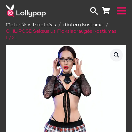
Pradžia
Apatinis trikotažas
Moteriškas trikotažas
Moterų kostiumai
CHILIROSE Seksualus Moksladraugės Kostiumas
L/XL