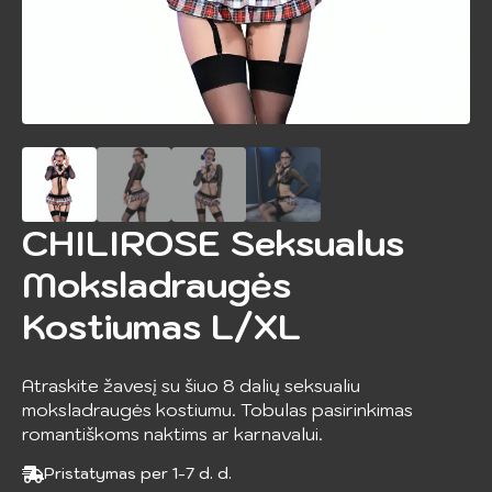
CHILIROSE Seksualus
Moksladraugės
Kostiumas L/XL
Atraskite žavesį su šiuo 8 dalių seksualiu
moksladraugės kostiumu. Tobulas pasirinkimas
romantiškoms naktims ar karnavalui.
Pristatymas per 1-7 d. d.