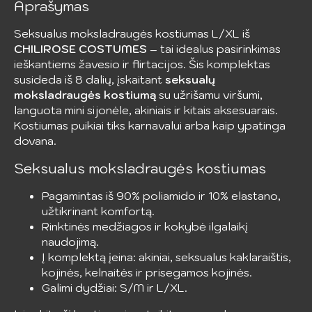
Aprašymas
Seksualus moksladraugės kostiumas L/XL iš
CHILIROSE COSTUMES
– tai idealus pasirinkimas
ieškantiems žavesio ir flirtacijos. Šis komplektas
susideda iš 8 dalių, įskaitant
seksualų
moksladraugės kostiumą
su užrišamu viršumi,
languota mini sijonėle, akiniais ir kitais aksesuarais.
Kostiumas puikiai tiks karnavalui arba kaip ypatinga
dovana.
Seksualus moksladraugės kostiumas
Pagamintas iš 90% poliamido ir 10% elastano,
užtikrinant komfortą.
Rinktinės medžiagos ir kokybė ilgalaikį
naudojimą.
Į komplektą įeina: akiniai, seksualus kaklaraištis,
kojinės, kelnaitės ir prisegamos kojinės.
Galimi dydžiai: S/M ir L/XL.