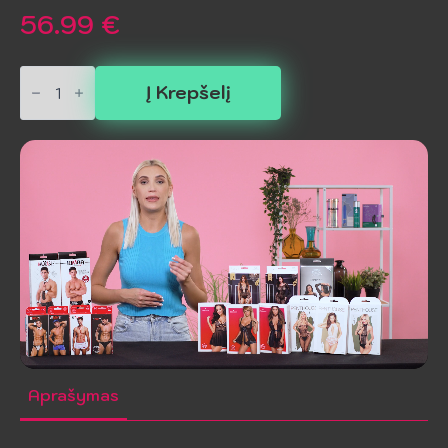
56.99
€
produkto
kiekis:
Į Krepšelį
CHILIROSE
Seksualus
Moksladraugės
Kostiumas
L/XL
Aprašymas