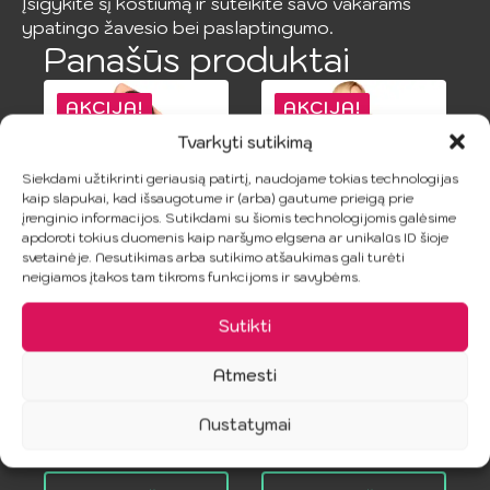
Įsigykite šį kostiumą ir suteikite savo vakarams
ypatingo žavesio bei paslaptingumo.
Panašūs produktai
AKCIJA!
AKCIJA!
Tvarkyti sutikimą
Siekdami užtikrinti geriausią patirtį, naudojame tokias technologijas
kaip slapukai, kad išsaugotume ir (arba) gautume prieigą prie
įrenginio informacijos. Sutikdami su šiomis technologijomis galėsime
apdoroti tokius duomenis kaip naršymo elgsena ar unikalūs ID šioje
svetainėje. Nesutikimas arba sutikimo atšaukimas gali turėti
neigiamos įtakos tam tikroms funkcijoms ir savybėms.
PENTHOUSE –
PENTHOUSE –
Dvigubas
SEXY TINKLINĖS
Sutikti
Prieskonis
KOJINĖS XL
Rinkinys Smėlio
7.50
€
Atmesti
14.99
€
Original
Current
S/M
price
price
Nustatymai
6.50
€
12.99
€
Original
Current
was:
is:
price
price