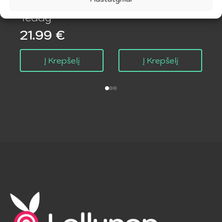
Rankovėmis
Teddy
21.99
€
Į Krepšelį
Į Krepšelį