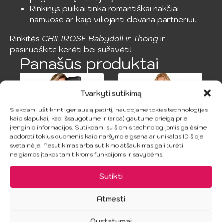
Rinkinys puikiai tinka romantiškai nakčiai
namuose ar kaip viliojanti dovana partneriui.
Rinkitės
CHILIROSE Babydoll ir Thong
ir
pasiruoškite kerėti bei sužavėti!
Panašūs produktai
Tvarkyti sutikimą
Siekdami užtikrinti geriausią patirtį, naudojame tokias technologijas
kaip slapukai, kad išsaugotume ir (arba) gautume prieigą prie
įrenginio informacijos. Sutikdami su šiomis technologijomis galėsime
apdoroti tokius duomenis kaip naršymo elgsena ar unikalūs ID šioje
svetainėje. Nesutikimas arba sutikimo atšaukimas gali turėti
neigiamos įtakos tam tikroms funkcijoms ir savybėms.
SUBBLIME
SUBBLIME –
Sutikti
BODIES –
Gėlių Rašto
Juodas
Bodis S/M
Atmesti
Seksualus
23.99
€
Ilgomis
Nustatymai