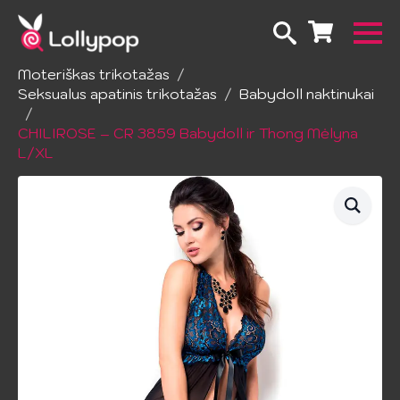
Pradžia
Apatinis trikotažas
Moteriškas trikotažas
Seksualus apatinis trikotažas
Babydoll naktinukai
CHILIROSE – CR 3859 Babydoll ir Thong Mėlyna
L/XL