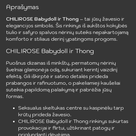
Aprašymas
CHILIROSE Babydoll ir Thong
– tai jūsų žavesio ir
elegancijos simbolis. Šis rinkinys iš aukštos kokybės
tiulio ir safyro spalvos nėrinių suteiks nepakartojamą
komforto ir stiliaus derinį ypatingoms progoms.
CHILIROSE Babydoll ir Thong
Puošnus dizainas iš minkštų, permatomų nėrinių
švelniai glamonėja odą, sukuriant kerintį vaizdinį
efektą. Gili iškirptė ir satino detalės prideda
prabangos ir rafinuotumo, o pakeliamieji kaušeliai
suteikia papildomą palaikymą ir pabrėžia jūsų
formas.
Seksualus skeltukas centre su kaspinėliu tarp
krūtų prideda žavesio.
CHILIROSE Babydoll ir Thong rinkinys sukurtas
provokacijai ir flirtui, užtikrinant patogų ir
priglundantį dėvėjimą.