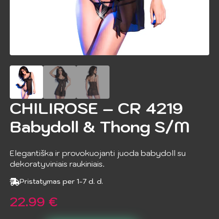
CHILIROSE – CR 4219
Babydoll & Thong S/M
Elegantiška ir provokuojanti juoda babydoll su
dekoratyviniais raukiniais.
Pristatymas per 1-7 d. d.
22.99
€