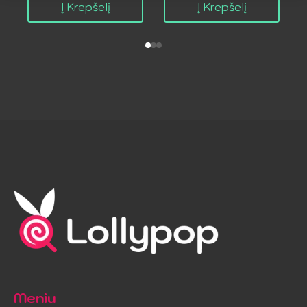
was:
is:
Į Krepšelį
Į Krepšelį
18.99 €.
9.49 €.
Meniu