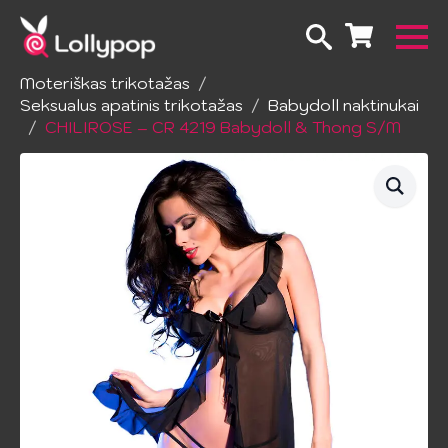
Pradžia
Apatinis trikotažas
Moteriškas trikotažas
Seksualus apatinis trikotažas
Babydoll naktinukai
CHILIROSE – CR 4219 Babydoll & Thong S/M