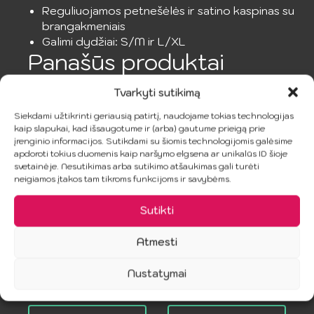
Reguliuojamos petnešėlės ir satino kaspinas su
brangakmeniais
Galimi dydžiai: S/M ir L/XL
Panašūs produktai
AKCIJA!
Tvarkyti sutikimą
Siekdami užtikrinti geriausią patirtį, naudojame tokias technologijas
kaip slapukai, kad išsaugotume ir (arba) gautume prieigą prie
įrenginio informacijos. Sutikdami su šiomis technologijomis galėsime
apdoroti tokius duomenis kaip naršymo elgsena ar unikalūs ID šioje
svetainėje. Nesutikimas arba sutikimo atšaukimas gali turėti
neigiamos įtakos tam tikroms funkcijoms ir savybėms.
SUBBLIME –
PENTHOUSE –
Sutikti
Gėlių Raštų
Balta Hipnotinė
D
Babydoll
Babydoll S/L
n
Atmesti
Peignoir
9.49
€
18.99
€
Original
Current
Nustatymai
25.99
€
price
price