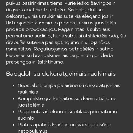
puikus pasirinkimas tiems, kurie ieško žavingos ir
drąsios apatinio trikotažo. Šis babydoll su
dekoratyviniais raukiniais suteikia elegancijos ir
flirtuojančio žavesio, o plonos, atviros juostelės
prideda provokacijos. Pagamintas iš subtilaus
permatomo audinio, kuris subtiliai atskleidžia odą, šis
drabužis suteikia paslaptingumo ir viliojančios
romantikos. Reguliuojamos petnešėlės ir satino
kaspinas su brangakmeniais tarp krūtų prideda
prabangos ir išskirtinumo.
Babydoll su dekoratyviniais raukiniais
Nuostabi trumpa palaidinė su dekoratyviniais
raukiniais
Komplekte yra kelnaitės su dviem atviromis
juostelėmis
Pagamintas iš plono ir subtilaus permatomo
audinio
Platus apatinis kraštas puikiai slepia kūno
netobulumus