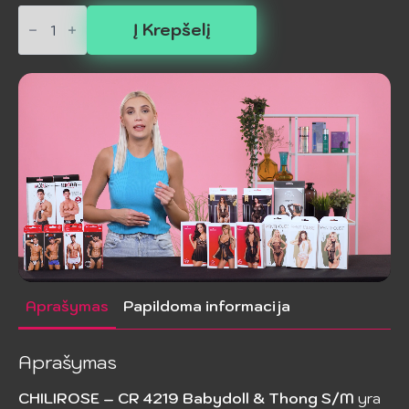
produkto
kiekis:
Į Krepšelį
CHILIROSE
-
CR
4219
Babydoll
&
Thong
S/M
Aprašymas
Papildoma informacija
Aprašymas
CHILIROSE – CR 4219 Babydoll & Thong S/M
yra