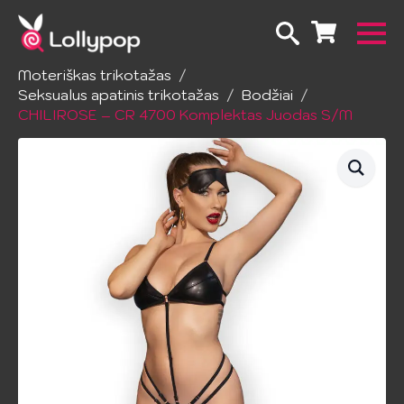
Pradžia
Apatinis trikotažas
Moteriškas trikotažas
Seksualus apatinis trikotažas
Bodžiai
CHILIROSE – CR 4700 Komplektas Juodas S/M