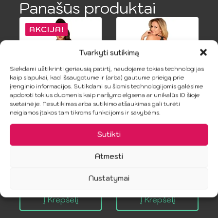
Panašūs produktai
AKCIJA!
Tvarkyti sutikimą
Siekdami užtikrinti geriausią patirtį, naudojame tokias technologijas
kaip slapukai, kad išsaugotume ir (arba) gautume prieigą prie
įrenginio informacijos. Sutikdami su šiomis technologijomis galėsime
apdoroti tokius duomenis kaip naršymo elgsena ar unikalūs ID šioje
svetainėje. Nesutikimas arba sutikimo atšaukimas gali turėti
PENTHOUSE –
SUBBLIME
neigiamos įtakos tam tikroms funkcijoms ir savybėms.
SWEET
Juoda Babydoll
RETREAT
su Kaspinais
Sutikti
PEIGNOIR
S/M
JUODA XL
Atmesti
23.99
€
9.49
€
18.99
€
Original
Current
Nustatymai
price
price
Į Krepšelį
Į Krepšelį
was:
is: