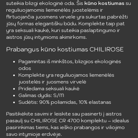
suteikia blizgi ekologinė oda. Šis
kūno kostiumas
su
reguliuojamomis liemenėlės juostelėmis ir
flirtuojančia juosmens virvele yra sukurtas pabrėžti
jūsų formas elegantišku būdu. Komplekte taip pat
yra seksuali kaukė, kuri suteikia paslaptingumo ir
aistros jūsų intymioms akimirkoms.
Prabangus kūno kostiumas CHILIROSE
Pagamintas iš minkštos, blizgios ekologinės
odos
Komplekte yra reguliuojamos liemenėlės
juostelės ir juosmens virvelė
Pridedama seksuali kaukė
Galimas dydis: S/M
Sudėtis: 90% poliamidas, 10% elastanas
Pasitikėkite savimi ir leiskite sau pasinerti į aistros
pasaulį su CHILIROSE CR 4700 komplektu – idealus
pasirinkimas tiems, kas ieško prabangos ir viliojimo
savo intymioje erdvėje.