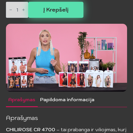
produkto
kiekis:
Į Krepšelį
CHILIROSE
-
CR
4700
Komplektas
Juodas
S/M
Aprašymas
Papildoma informacija
Aprašymas
CHILIROSE CR 4700
– tai prabanga ir viliojimas, kurį