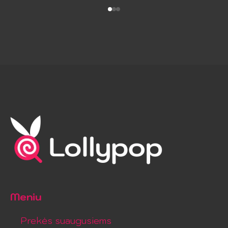
18.99 €.
9.49 €.
Meniu
Prekės suaugusiems