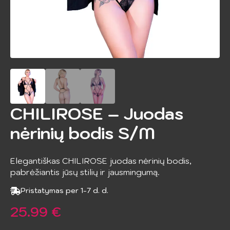
CHILIROSE – Juodas
nėrinių bodis S/M
Elegantiškas CHILIROSE juodas nėrinių bodis,
pabrėžiantis jūsų stilių ir jausmingumą.
Pristatymas per 1-7 d. d.
25.99
€