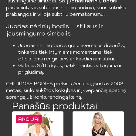
jausmingumo simbolis. Šis
juodas nėrinių bodis
pagamintas iš subtilaus nėrinių audinio, kuris suteikia
prabangos ir vilioja subtiliu permatomumu.
Juodas nėrinių bodis – stiliaus ir
jausmingumo simbolis
Juodas nėrinių bodis yra universalus drabužis,
tinkantis tiek intymiems momentams, tiek
oficialiems renginiams ar kasdieniam stiliui.
Galimas S/M dydis, užtikrinantis patogumą ir
prigludimą.
CHILIROSE BODIES prekinis ženklas, įkurtas 2008
metais, siūlo aukštos kokybės ir įkvepiančią apatinę
aprangą už konkurencingą kainą.
Panašūs produktai
AKCIJA!