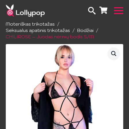
Pradžia
Apatinis trikotažas
Moteriškas trikotažas
Seksualus apatinis trikotažas
Bodžiai
CHILIROSE – Juodas nėrinių bodis S/M