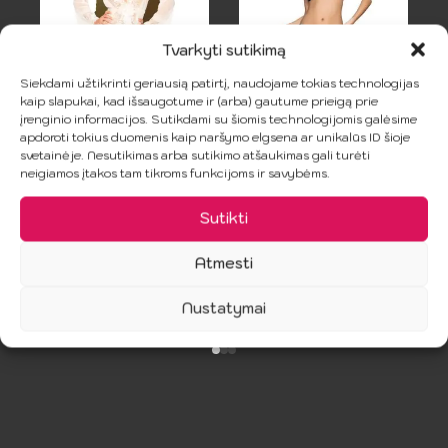
Tvarkyti sutikimą
Siekdami užtikrinti geriausią patirtį, naudojame tokias technologijas
kaip slapukai, kad išsaugotume ir (arba) gautume prieigą prie
PENTHOUSE –
SUBBLIME –
įrenginio informacijos. Sutikdami su šiomis technologijomis galėsime
Balta Hipnotinė
Liemenėlės ir
apdoroti tokius duomenis kaip naršymo elgsena ar unikalūs ID šioje
svetainėje. Nesutikimas arba sutikimo atšaukimas gali turėti
Babydoll S/L
kelnaitės
neigiamos įtakos tam tikroms funkcijoms ir savybėms.
komplektas
9.49
€
18.99
€
Original
Current
L/XL
Sutikti
price
price
21.99
€
was:
is:
Atmesti
18.99 €.
9.49 €.
Į Krepšelį
Į Krepšelį
Nustatymai