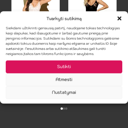
Tvarkyti sutikimą
Siekdami užtikrinti geriausią patirtį, naudojame tokias technologijas
kaip slapukai, kad išsaugotume ir (arba) gautume prieigą prie
įrenginio informacijos. Sutikdami su šiomis technologijomis galėsime
PENTHOUSE
SUBBLIME –
apdoroti tokius duomenis kaip naršymo elgsena ar unikalūs ID šioje
Babydoll L/XL
juodas nėrinių
svetainėje. Nesutikimas arba sutikimo atšaukimas gali turėti
Balta
babydoll
B
neigiamos įtakos tam tikroms funkcijoms ir savybėms.
15.99
€
22.99
€
Sutikti
Atmesti
i
Nustatymai
Į Krepšelį
Į Krepšelį