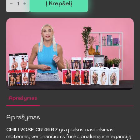
kiekis:
Į Krepšelį
CHILIROSE
-
CR
4687
Juodas
Rinkinys,
L
Aprašymas
Aprašymas
CHILIROSE CR 4687
yra puikus pasirinkimas
moterims, vertinančioms funkcionalumą ir eleganciją