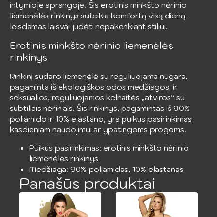
intymioje aprangoje. Šis erotinis minkšto nėrinio
liemenėlės rinkinys suteikia komfortą visą dieną,
leisdamas laisvai judėti nepakenkiant stiliui.
Erotinis minkšto nėrinio liemenėlės
rinkinys
Rinkinį sudaro liemenėlė su reguliuojama nugara,
pagaminta iš ekologiškos odos medžiagos, ir
seksualios, reguliuojamos kelnaitės „atviros“ su
subtiliais nėriniais. Šis rinkinys, pagamintas iš 90%
poliamido ir 10% elastano, yra puikus pasirinkimas
kasdieniam naudojimui ar ypatingoms progoms.
Puikus pasirinkimas: erotinis minkšto nėrinio
liemenėlės rinkinys
Medžiaga: 90% poliamidas, 10% elastanas
Panašūs produktai