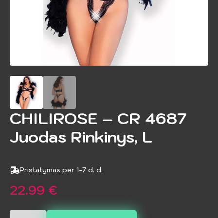
CHILIROSE – CR 4687
Juodas Rinkinys, L
Pristatymas per 1-7 d. d.
22.99
€
produkto