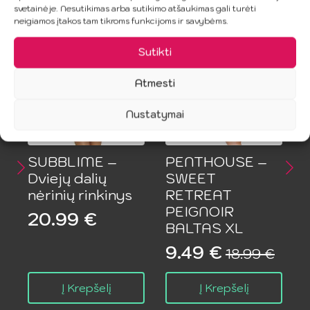
Panašūs produktai
svetainėje. Nesutikimas arba sutikimo atšaukimas gali turėti
neigiamos įtakos tam tikroms funkcijoms ir savybėms.
AKCIJA!
Sutikti
Atmesti
Nustatymai
SUBBLIME –
PENTHOUSE –
Dviejų dalių
SWEET
nėrinių rinkinys
RETREAT
PEIGNOIR
20.99
€
BALTAS XL
9.49
€
18.99
€
Original
Current
price
price
Į Krepšelį
Į Krepšelį
was:
is: