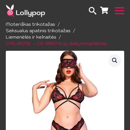
Pradžia
Apatinis trikotažas
Moteriškas trikotažas
Seksualus apatinis trikotažas
Liemenėlės ir kelnaitės
CHILIROSE – CR 4880 trijų dalių komplektas