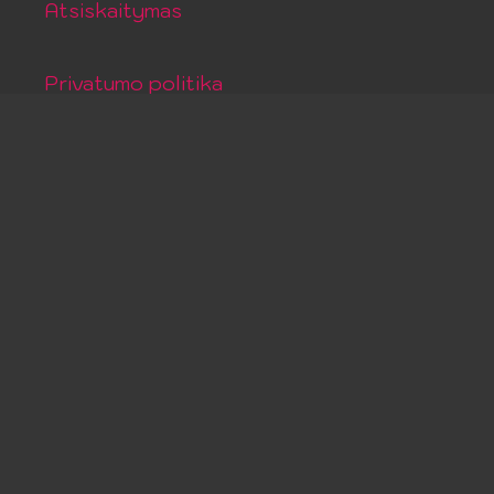
Atsiskaitymas
Privatumo politika
Pirkimo taisyklės
Grąžinimo politika
Kontaktai
+370 67828720
info@lollypop.lt
Facebook
Instagram