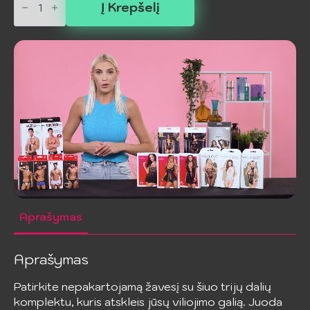
kiekis:
Į Krepšelį
CHILIROSE
-
CR
4880
trijų
dalių
komplektas
Aprašymas
Aprašymas
Patirkite nepakartojamą žavesį su šiuo trijų dalių
komplektu, kuris atskleis jūsų viliojimo galią. Juoda