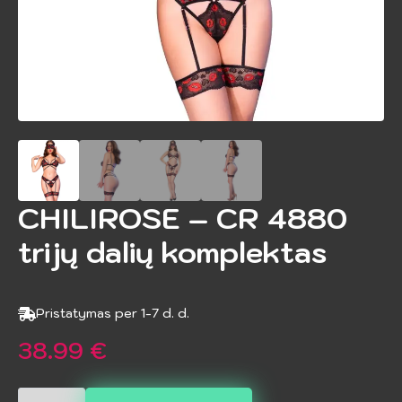
CHILIROSE – CR 4880
trijų dalių komplektas
Pristatymas per 1-7 d. d.
38.99
€
produkto