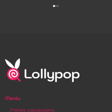
18.99 €.
9.49 €.
Meniu
Prekės suaugusiems