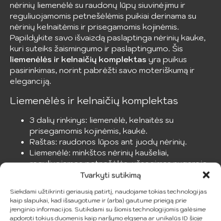
nėrinių liemenėlė su raudonų lūpų siuvinėjimu ir
reguliuojamomis petnešėlėmis puikiai derinama su
nėrinių kelnaitėmis ir prisegamomis kojinėmis.
Papildykite savo išvaizdą paslaptinga nėrinių kauke,
kuri suteiks žaismingumo ir paslaptingumo. Šis
liemenėlės ir kelnaičių komplektas
yra puikus
pasirinkimas, norint pabrėžti savo moteriškumą ir
eleganciją.
Liemenėlės ir kelnaičių komplektas
3 dalių rinkinys: liemenėlė, kelnaitės su
prisegamomis kojinėmis, kaukė.
Raštas: raudonos lūpos ant juodų nėrinių.
Liemenėlė: minkštos nėrinių kaušeliai,
reguliuojamos petnešėlės, užsegimas nugaroje.
Nėrinių kelnaitės su pritvirtintais prisegamais
Tvarkyti sutikimą
dirželiais.
Siekdami užtikrinti geriausią patirtį, naudojame tokias technologijas
Kaukė: elastingi nėriniai, atitinkantys rinkinį.
kaip slapukai, kad išsaugotume ir (arba) gautume prieigą prie
Medžiaga: 90% poliesteris, 10% elastanas.
įrenginio informacijos. Sutikdami su šiomis technologijomis galėsime
Galimi dydžiai: S, M, L, XL.
apdoroti tokius duomenis kaip naršymo elgsena ar unikalūs ID šioje