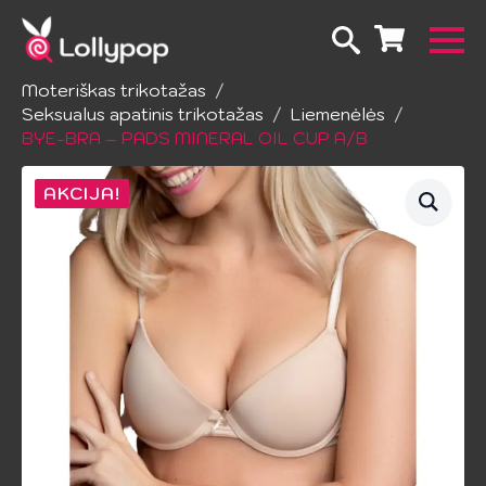
Pradžia
Apatinis trikotažas
Moteriškas trikotažas
Seksualus apatinis trikotažas
Liemenėlės
BYE-BRA – PADS MINERAL OIL CUP A/B
AKCIJA!