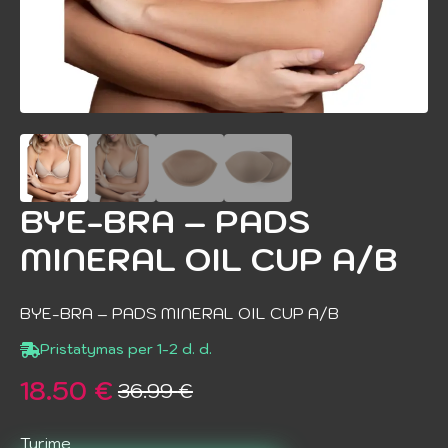
BYE-BRA – PADS
MINERAL OIL CUP A/B
BYE-BRA – PADS MINERAL OIL CUP A/B
Pristatymas per 1-2 d. d.
18.50
€
36.99
€
Original
Current
price
price
Turime