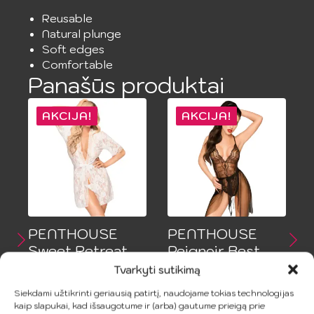
Reusable
Natural plunge
Soft edges
Comfortable
Panašūs produktai
AKCIJA!
AKCIJA!
PENTHOUSE
PENTHOUSE
Sweet Retreat
Peignoir Best
Baltas Peignoir
Foreplay Juodas
Tvarkyti sutikimą
L/XL
9.49
€
18.99
€
Siekdami užtikrinti geriausią patirtį, naudojame tokias technologijas
Original
Current
9.99
€
kaip slapukai, kad išsaugotume ir (arba) gautume prieigą prie
19.99
€