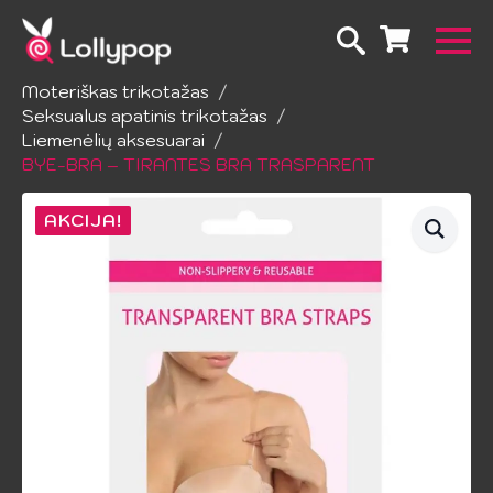
Pradžia
Apatinis trikotažas
Moteriškas trikotažas
Seksualus apatinis trikotažas
Liemenėlių aksesuarai
BYE-BRA – TIRANTES BRA TRASPARENT
AKCIJA!