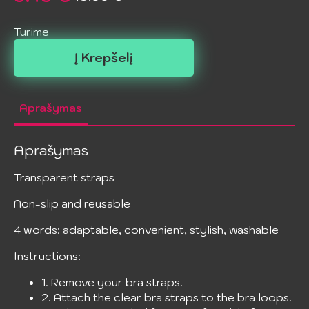
Original
Current
price
price
Turime
was:
is:
Į Krepšelį
18.99 €.
9.49 €.
Aprašymas
Aprašymas
Transparent straps
Non-slip and reusable
4 words: adaptable, convenient, stylish, washable
Instructions:
1. Remove your bra straps.
2. Attach the clear bra straps to the bra loops.