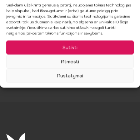
Juoda Babydoll
Liemenėlės ir
Siekdami užtikrinti geriausią patirtį, naudojame tokias technologijas
su Kaspinais
kelnaitės
kaip slapukai, kad išsaugotume ir (arba) gautume prieigą prie
S/M
komplektas
įrenginio informacijos. Sutikdami su šiomis technologijomis galėsime
L/XL
apdoroti tokius duomenis kaip naršymo elgsena ar unikalūs ID šioje
23.99
€
svetainėje. Nesutikimas arba sutikimo atšaukimas gali turėti
21.99
€
neigiamos įtakos tam tikroms funkcijoms ir savybėms.
Sutikti
Į Krepšelį
Į Krepšelį
Atmesti
Nustatymai