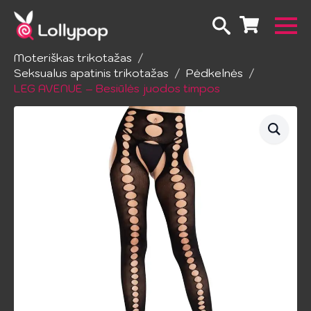
Pradžia
Apatinis trikotažas
Moteriškas trikotažas
Seksualus apatinis trikotažas
Pėdkelnės
LEG AVENUE – Besiūlės juodos timpos