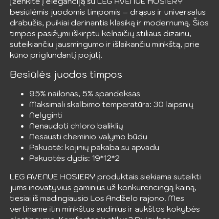
Įženkite į eleganciją su LEG AVENUE HOSIERY
besiūlėmis juodomis timpomis – drąsus ir universalus
drabužis, puikiai derinantis klasiką ir modernumą. Šios
timpos pasižymi iškirptu kelnaičių stiliaus dizainu,
suteikiančiu jausmingumo ir išlaikančiu minkštą, prie
kūno priglundantį pojūtį.
Besiūlės juodos timpos
95% nailonas, 5% spandeksas
Maksimali skalbimo temperatūra: 30 laipsnių
Nelyginti
Nenaudoti chloro baliklių
Nesausti cheminio valymo būdu
Pakuotė: kojinių pakaba su apvadu
Pakuotės dydis: 19*12*2
LEG AVENUE HOSIERY produktais siekiama suteikti
jums inovatyvius gaminius už konkurencingą kainą,
tiesiai iš madingiausio Los Andželo rajono. Mes
vertiname itin minkštus audinius ir aukštos kokybės