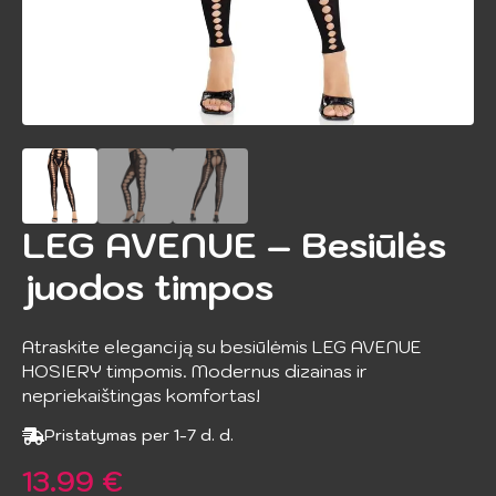
LEG AVENUE – Besiūlės
juodos timpos
Atraskite eleganciją su besiūlėmis LEG AVENUE
HOSIERY timpomis. Modernus dizainas ir
nepriekaištingas komfortas!
Pristatymas per 1-7 d. d.
13.99
€