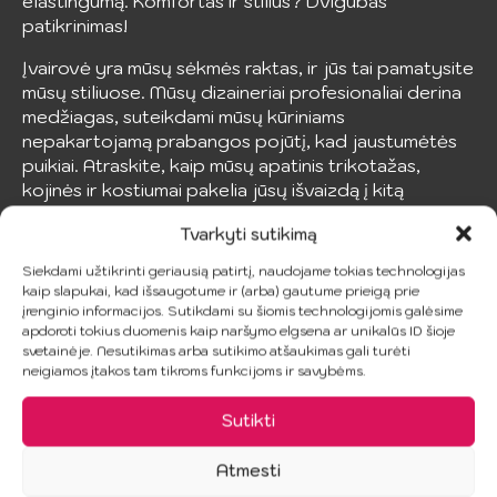
elastingumą. Komfortas ir stilius? Dvigubas
patikrinimas!
Įvairovė yra mūsų sėkmės raktas, ir jūs tai pamatysite
mūsų stiliuose. Mūsų dizaineriai profesionaliai derina
medžiagas, suteikdami mūsų kūriniams
nepakartojamą prabangos pojūtį, kad jaustumėtės
puikiai. Atraskite, kaip mūsų apatinis trikotažas,
kojinės ir kostiumai pakelia jūsų išvaizdą į kitą
lygmenį.
Tvarkyti sutikimą
Panašūs produktai
Siekdami užtikrinti geriausią patirtį, naudojame tokias technologijas
kaip slapukai, kad išsaugotume ir (arba) gautume prieigą prie
AKCIJA!
įrenginio informacijos. Sutikdami su šiomis technologijomis galėsime
apdoroti tokius duomenis kaip naršymo elgsena ar unikalūs ID šioje
svetainėje. Nesutikimas arba sutikimo atšaukimas gali turėti
neigiamos įtakos tam tikroms funkcijoms ir savybėms.
Sutikti
Atmesti
PENTHOUSE –
SUBBLIME –