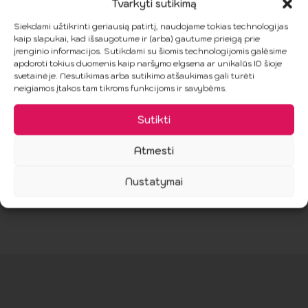
Tvarkyti sutikimą
PENTHOUSE –
SUBBLIME –
Siekdami užtikrinti geriausią patirtį, naudojame tokias technologijas
Akimirka Teddy
Tinklinis ilgom
kaip slapukai, kad išsaugotume ir (arba) gautume prieigą prie
XL
rankovėm bodis
B
įrenginio informacijos. Sutikdami su šiomis technologijomis galėsime
apdoroti tokius duomenis kaip naršymo elgsena ar unikalūs ID šioje
11.99
€
16.99
€
svetainėje. Nesutikimas arba sutikimo atšaukimas gali turėti
neigiamos įtakos tam tikroms funkcijoms ir savybėms.
i
Sutikti
Į Krepšelį
Į Krepšelį
Atmesti
Nustatymai