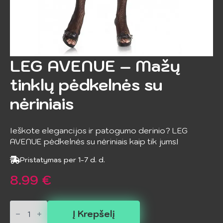
LEG AVENUE – Mažų
tinklų pėdkelnės su
nėriniais
Ieškote elegancijos ir patogumo derinio? LEG
AVENUE pėdkelnės su nėriniais kaip tik jums!
Pristatymas per 1-7 d. d.
8.99
€
produkto
kiekis:
Į Krepšelį
LEG