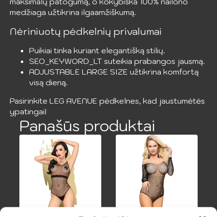
maksimalų patogumą, o kokybiška 100% nailono
medžiaga užtikrina ilgaamžiškumą.
Nėriniuotų pėdkelnių privalumai
Puikiai tinka kuriant elegantišką stilių.
SEO_KEYWORD_LT suteikia prabangos jausmą.
ADJUSTABLE LARGE SIZE užtikrina komfortą
visą dieną.
Pasirinkite LEG AVENUE pėdkelnes, kad jaustumėtės
ypatingai!
Panašūs produktai