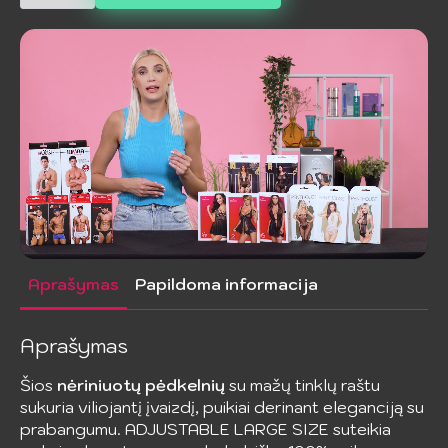
AVENUE
-
Mažų
tinklų
pėdkelnės
su
nėriniais
Aprašymas
Papildoma informacija
Aprašymas
Šios
nėriniuotų pėdkelnių
su mažų tinklų raštu
sukuria viliojantį įvaizdį, puikiai derinant eleganciją su
prabangumu. ADJUSTABLE LARGE SIZE suteikia