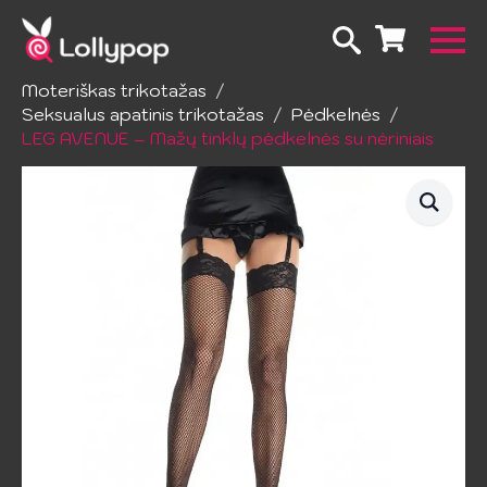
Pradžia
Apatinis trikotažas
Moteriškas trikotažas
Seksualus apatinis trikotažas
Pėdkelnės
LEG AVENUE – Mažų tinklų pėdkelnės su nėriniais