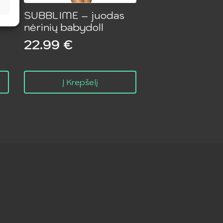
SUBBLIME – juodas
nėrinių babydoll
22.99
€
Į Krepšelį