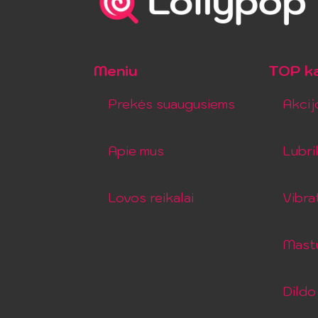
Meniu
TOP ka
Prekės suaugusiems
Akcij
Apie mus
Lubri
Lovos reikalai
Vibra
Mastu
Dildo 