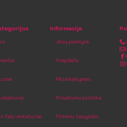
tegorijos
Informacija
Ko
os
Jūsų paskyra
kantai
Krepšelis
toriai
Atsiskaitymas
rbatoriai
Privatumo politika
ir falo imitatoriai
Pirkimo taisyklės