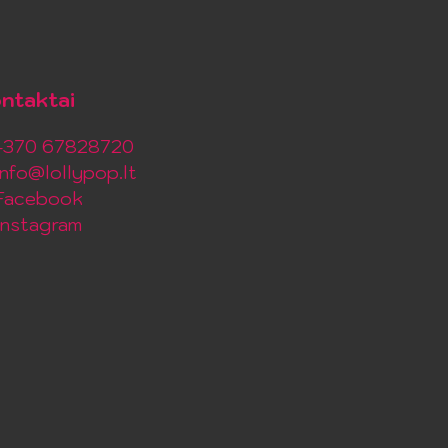
ntaktai
+370 67828720
info@lollypop.lt
Facebook
Instagram