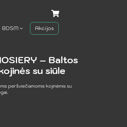
BDSM
Akcijos
OSIERY – Baltos
ojinės su siūle
omis peršviečiamomis kojinėmis su
ogai.