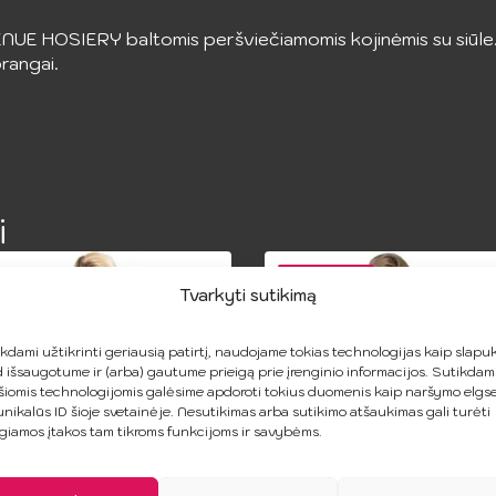
ENUE HOSIERY baltomis peršviečiamomis kojinėmis su siūle
prangai.
i
AKCIJA!
Tvarkyti sutikimą
kdami užtikrinti geriausią patirtį, naudojame tokias technologijas kaip slapuk
 išsaugotume ir (arba) gautume prieigą prie įrenginio informacijos. Sutikdam
šiomis technologijomis galėsime apdoroti tokius duomenis kaip naršymo elgs
unikalūs ID šioje svetainėje. Nesutikimas arba sutikimo atšaukimas gali turėti
giamos įtakos tam tikroms funkcijoms ir savybėms.