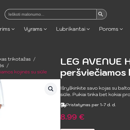
Search Button
Search
for:
rims
Vyrams
Lubrikantai
Poroms
LEG AVENUE H
kas trikotažas
ės
peršviečiamos k
mos kojinės su siūle
Išryškinkite savo kojas su balt
siūle. Puikiai tinka bet kokiai pr
Pristatymas per 1-7 d. d.
8.99
€