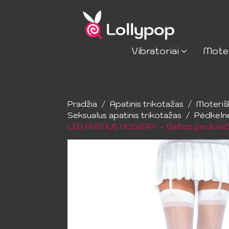
Vibratoriai
Mote
Pradžia
Apatinis trikotažas
Moteriš
Seksualus apatinis trikotažas
Pėdkeln
LEG AVENUE HOSIERY – Baltos peršviečia