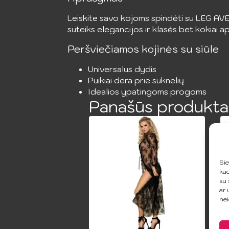
Leiskite savo kojoms spindėti su LEG AV
suteiks elegancijos ir klasės bet kokiai a
Peršviečiamos kojinės su siūle
Universalus dydis
Puikiai dera prie suknelių
Idealios ypatingoms progoms
Panašūs produkta
Sie
kad
su 
ar 
nei