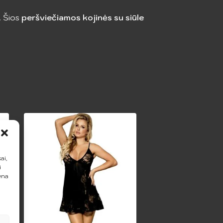
. Šios
peršviečiamos kojinės su siūle
ai,
i
ena