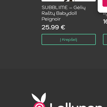
SUBBLIME – Gėlių
S
Raštų Babydoll
i
Peignoir
1
25.99
€
Į Krepšelį