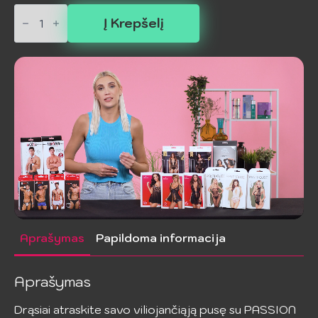
produkto
kiekis:
Į Krepšelį
PASSION
-
TIOPEN
039
Juodos
3/4
Pėdkelnės
Aprašymas
Papildoma informacija
Aprašymas
Drąsiai atraskite savo viliojančiąją pusę su PASSION