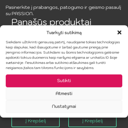
Pasinerkite į prabangos, patogumo ir geismo pasaulį
su PASSION.
Panašūs produktai
Tvarkyti sutikimą
Siekdami užtikrinti geriausią patirtį, naudojame tokias technologijas
kaip slapukai, kad išsaugotume ir (arba) gautume prieigą prie
įrenginio informacijos. Sutikdami su šiomis technologijomis galėsime
apdoroti tokius duomenis kaip naršymo elgsena ar unikalūs ID šioje
svetainėje. Nesutikimas arba sutikimo atšaukimas gali turėti
neigiamos įtakos tam tikroms funkcijoms ir savybėms.
Sutikti
SUBBLIME –
Scandalous
Juoda Babydoll
Teddy Baltas XL
Atmesti
S/M
9.99
€
19.99
€
Nustatymai
Į Krepšelį
Į Krepšelį