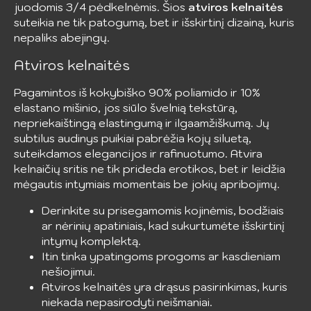
juodomis 3/4 pėdkelnėmis. Šios
atviros kelnaitės
suteikia ne tik patogumą, bet ir išskirtinį dizainą, kuris
nepaliks abejingų.
Atviros kelnaitės
Pagamintos iš kokybiško 90% poliamido ir 10%
elastano mišinio, jos siūlo švelnią tekstūrą,
nepriekaištingą elastingumą ir ilgaamžiškumą. Jų
subtilus audinys puikiai pabrėžia kojų siluetą,
suteikdamos elegancijos ir rafinuotumo. Atvira
kelnaičių sritis ne tik prideda erotikos, bet ir leidžia
mėgautis intymiais momentais be jokių apribojimų.
Derinkite su prisegamomis kojinėmis, bodžiais
ar nėrinių apatiniais, kad sukurtumėte išskirtinį
intymų komplektą.
Itin tinka ypatingoms progoms ar kasdieniam
nešiojimui.
Atviros kelnaitės yra drąsus pasirinkimas, kuris
niekada nepasirodyti neišmaniai.