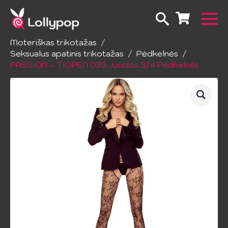
Pradžia
Apatinis trikotažas
Moteriškas trikotažas
Seksualus apatinis trikotažas
Pėdkelnės
PASSION – TIOPEN 039 Juodos 3/4 Pėdkelnės