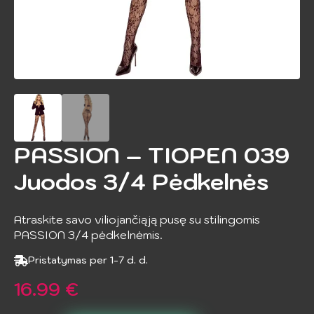
PASSION – TIOPEN 039
Juodos 3/4 Pėdkelnės
Atraskite savo viliojančiąją pusę su stilingomis
PASSION 3/4 pėdkelnėmis.
Pristatymas per 1-7 d. d.
16.99
€