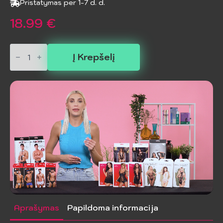
Pristatymas per 1-7 d. d.
18.99
€
produkto
kiekis:
Į Krepšelį
CHILIROSE
-
CR
4656
Atviros
kelnaitės
raudonos
L/XL
Aprašymas
Papildoma informacija