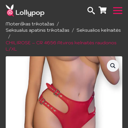
Pradžia
Apatinis trikotažas
Moteriškas trikotažas
Seksualus apatinis trikotažas
Seksualios kelnaitės
CHILIROSE – CR 4656 Atviros kelnaitės raudonos
L/XL