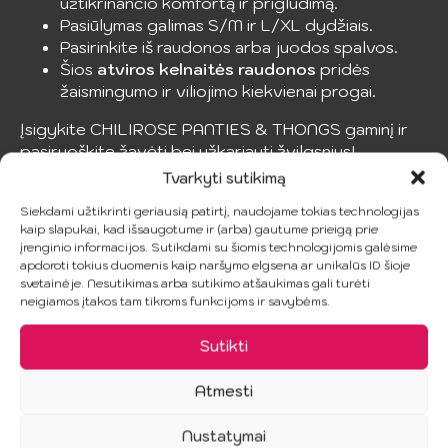
užtikrinančio komfortą ir prigludimą.
Pasiūlymas galimas S/M ir L/XL dydžiais.
Pasirinkite iš raudonos arba juodos spalvos.
Šios
atviros kelnaitės raudonos
pridės
žaismingumo ir viliojimo kiekvienai progai.
Įsigykite CHILIROSE PANTIES & THONGS gaminį ir
pasiruoškite žavėti bei užkariauti žvilgsnius!
Panašūs produktai
Tvarkyti sutikimą
Siekdami užtikrinti geriausią patirtį, naudojame tokias technologijas
AKCIJA!
kaip slapukai, kad išsaugotume ir (arba) gautume prieigą prie
įrenginio informacijos. Sutikdami su šiomis technologijomis galėsime
apdoroti tokius duomenis kaip naršymo elgsena ar unikalūs ID šioje
svetainėje. Nesutikimas arba sutikimo atšaukimas gali turėti
neigiamos įtakos tam tikroms funkcijoms ir savybėms.
Sutikti
SUBBLIME –
PENTHOUSE
Atmesti
Gėlių Raštų
Sweet Retreat
Nustatymai
Babydoll
Baltas Peignoir