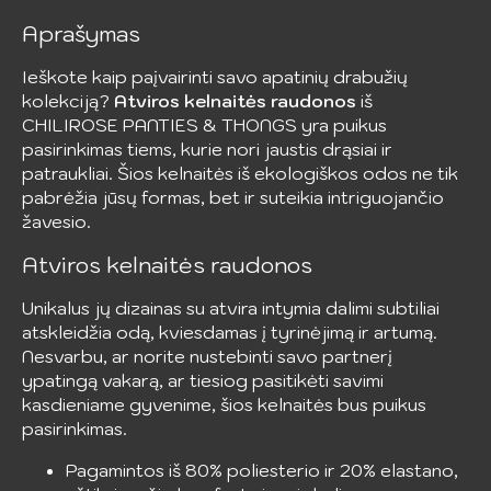
Aprašymas
Ieškote kaip paįvairinti savo apatinių drabužių
kolekciją?
Atviros kelnaitės raudonos
iš
CHILIROSE PANTIES & THONGS yra puikus
pasirinkimas tiems, kurie nori jaustis drąsiai ir
patraukliai. Šios kelnaitės iš ekologiškos odos ne tik
pabrėžia jūsų formas, bet ir suteikia intriguojančio
žavesio.
Atviros kelnaitės raudonos
Unikalus jų dizainas su atvira intymia dalimi subtiliai
atskleidžia odą, kviesdamas į tyrinėjimą ir artumą.
Nesvarbu, ar norite nustebinti savo partnerį
ypatingą vakarą, ar tiesiog pasitikėti savimi
kasdieniame gyvenime, šios kelnaitės bus puikus
pasirinkimas.
Pagamintos iš 80% poliesterio ir 20% elastano,