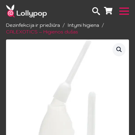
Pradžia
Erotinė kosmetika ir higiena
Dezinfekcija ir priežiūra
Intymi higiena
CALEXOTICS – Higienos dušas