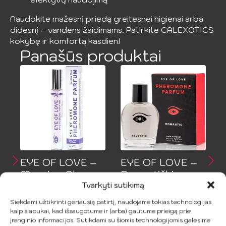
Naudokite mažesnį priedą greitesnei higienai arba
didesnį – vandens žaidimams. Patirkite CALEXOTICS
kokybę ir komfortą kasdien!
Panašūs produktai
EYE OF LOVE –
EYE OF LOVE –
Morning Glow
Romantiški
Tvarkyti sutikimą
Pheromone
Feromoniniai
Perfume
Kvepalai 50 ml
Siekdami užtikrinti geriausią patirtį, naudojame tokias technologijas
kaip slapukai, kad išsaugotume ir (arba) gautume prieigą prie
22.99
€
48.99
€
įrenginio informacijos. Sutikdami su šiomis technologijomis galėsime