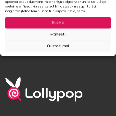
apdoroti tokius duomenis kaip naršymo elgsena ar unikalūs ID šioje
svetainėje. Nesutikimas arba sutikimo atšaukimas gali turėti
Į Krepšelį
Į Krepšelį
neigiamos įtakos tam tikroms funkcijoms ir savybėms.
Sutikti
Atmesti
Nustatymai