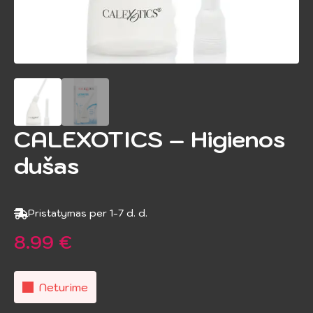
CALEXOTICS – Higienos
dušas
Pristatymas per 1-7 d. d.
8.99
€
Neturime