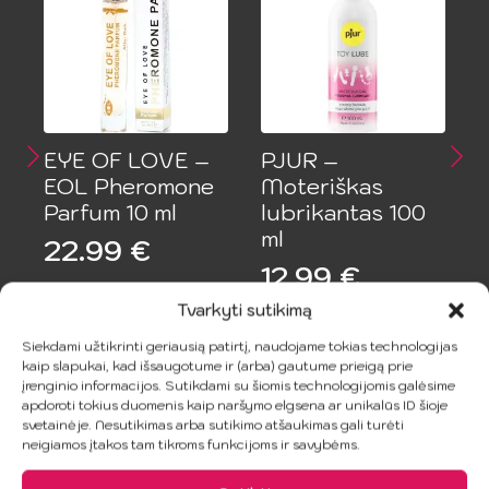
EYE OF LOVE –
PJUR –
EOL Pheromone
Moteriškas
Parfum 10 ml
lubrikantas 100
ml
S
22.99
€
12.99
€
Tvarkyti sutikimą
Į Krepšelį
Į Krepšelį
Siekdami užtikrinti geriausią patirtį, naudojame tokias technologijas
kaip slapukai, kad išsaugotume ir (arba) gautume prieigą prie
įrenginio informacijos. Sutikdami su šiomis technologijomis galėsime
apdoroti tokius duomenis kaip naršymo elgsena ar unikalūs ID šioje
svetainėje. Nesutikimas arba sutikimo atšaukimas gali turėti
neigiamos įtakos tam tikroms funkcijoms ir savybėms.