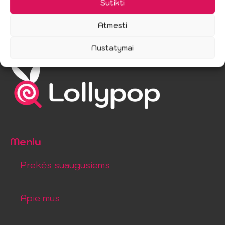
Sutikti
Atmesti
Nustatymai
Meniu
Prekės suaugusiems
Apie mus