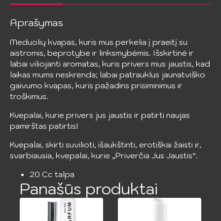
kvepalai
20
cc
Aprašymas
Meduolių kvapas, kuris mus perkelia į praeitį su
aistromis, beprotybe ir linksmybėmis. Išskirtinė ir
labai viliojanti aromatas, kuris privers mus jaustis, kad
laikas mums neskrenda; labai patrauklus jaunatviško
gaivumo kvapas, kuris pažadins prisiminimus ir
troškimus.
Kvepalai, kurie privers jus jaustis ir patirti naujas
pamirštas patirtis!
Kvepalai, skirti suvilioti, išaukštinti, erotiškai žaisti ir,
svarbiausia, kvepalai, kurie „Priverčia Jus Jaustis“.
20 Cc talpa
Panašūs produktai