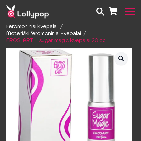
Pradžia
Erotinė kosmetika ir higiena
Feromoniniai kvepalai
Moteriški feromoniniai kvepalai
EROS-ART – sugar magic kvepalai 20 cc