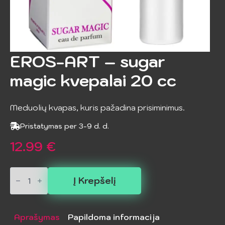
EROS-ART – sugar
magic kvepalai 20 cc
Meduolių kvapas, kuris pažadina prisiminimus.
Pristatymas per 3-9 d. d.
12.99
€
produkto
kiekis:
Į Krepšelį
EROS-
ART
–
sugar
Aprašymas
Papildoma informacija
magic