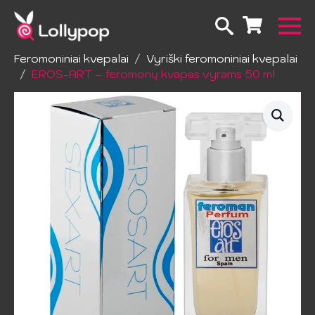
Pradžia
Erotinė kosmetika ir higiena
Feromoniniai kvepalai
Vyriški feromoniniai kvepalai
EROS-ART – feromonų kvapas vyrams 50 ml