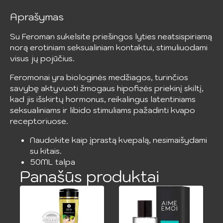
50
ml
Aprašymas
Su Feroman sukelsite priešingos lyties neatsispiriamą
norą erotiniam seksualiniam kontaktui, stimuliuodami
visus jų pojūčius.
Feromonai yra biologinės medžiagos, turinčios
savybę aktyvuoti žmogaus hipofizės priekinį skiltį,
kad jis išskirtų hormonus, reikalingus latentiniams
seksualiniams ir libido stimuliams pažadinti kvapo
receptoriuose.
Naudokite kaip įprastą kvepalą, nesimaišydami
su kitais.
50ML talpa
Panašūs produktai