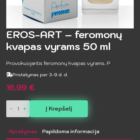
EROS-ART – feromonų
kvapas vyrams 50 ml
Provokuojantis feromonų kvapas vyrams. P
Pristatymas per 3-9 d. d.
16.99
€
produkto
kiekis:
Į Krepšelį
EROS-
ART
–
feromonų
Aprašymas
Papildoma informacija
kvapas
vyrams