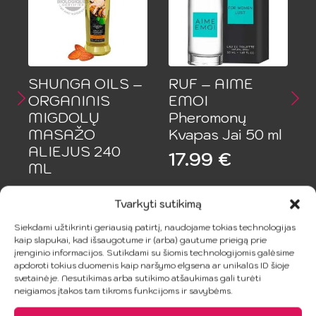
SHUNGA OILS –
RUF – AIME
ORGANINIS
EMOI
MIGDOLŲ
Pheromonų
MASAŽO
Kvapas Jai 50 ml
ALIEJUS 240
17.99
€
ML
21.99
€
Tvarkyti sutikimą
Siekdami užtikrinti geriausią patirtį, naudojame tokias technologijas
Į Krepšelį
Į Krepšelį
kaip slapukai, kad išsaugotume ir (arba) gautume prieigą prie
įrenginio informacijos. Sutikdami su šiomis technologijomis galėsime
apdoroti tokius duomenis kaip naršymo elgsena ar unikalūs ID šioje
svetainėje. Nesutikimas arba sutikimo atšaukimas gali turėti
neigiamos įtakos tam tikroms funkcijoms ir savybėms.