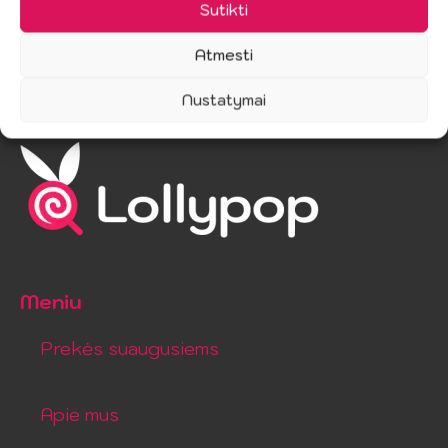
Sutikti
Atmesti
Nustatymai
Meniu
Prekės suaugusiems
Apie mus