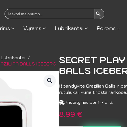
Search Button
Search
for:
rims
Vyrams
Lubrikantai
Poroms
SECRET PLAY
Lubrikantai
AZILIAN BALLS ICEBERG
BALLS ICEBE
Išbandykite Brazilian Balls ir p
rutuliukai, kurie tirpsta rankose
Pristatymas per 1-7 d. d.
8.99
€