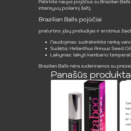
Patirkite naujus pojūčius su Brazilian Ball
intensyvų poliarinį šaltį.
Brazilian Balls pojūčiai
praturtins jūsų preliudijas ir erotinius ž
Naudojimas: sudrėkinkite ranką vandeni
Sudėtis: Helianthus Annuus Seed Oi
Laikymas: laikyti kambario temperat
Brazilian Balls nėra suderinamos su prezer
Panašūs produkta
Sie
kad
su 
ar 
nei