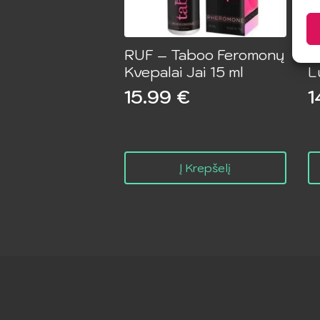
RUF – Taboo Feromonų
S
Kvepalai Jai 15 ml
L
15.99
€
1
Į Krepšelį