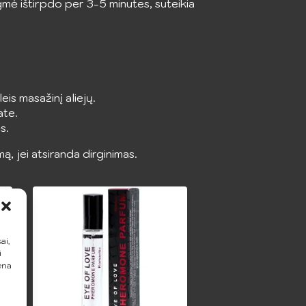
ėgmė ištirpdo per 3-5 minutes, suteikia
eis masažinį aliejų.
ate.
s.
, jei atsiranda dirginimas.
ai,
i
ena