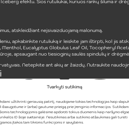
s Iceberg efektu. Šios rutuliukai, kuriuos rankų šiluma ir dr
aidimus, atskleidžiant neįsivaizduojamą malonumą.
u, apkabinkite rutuliuką ir leiskite jam ištirpti, kol jis atskl
l, Menthol, Eucalyptus Globulus Leaf Oil, Tocopheryl Acet
ūroje, apsaugant nuo tiesioginių saulės spindulių ir drėgmė
vatyvais. Netepkite ant akių ar žaizdų. Nutraukite naudojimą
i
Tvarkyti sutikimą
kdami užtikrinti geriausią patirtį, naudojame tokias technologijas kaip slapuk
 išsaugotume ir (arba) gautume prieigą prie įrenginio informacijos. Sutikdam
šiomis technologijomis galėsime apdoroti tokius duomenis kaip naršymo elgs
unikalūs ID šioje svetainėje. Nesutikimas arba sutikimo atšaukimas gali turėti
giamos įtakos tam tikroms funkcijoms ir savybėms.