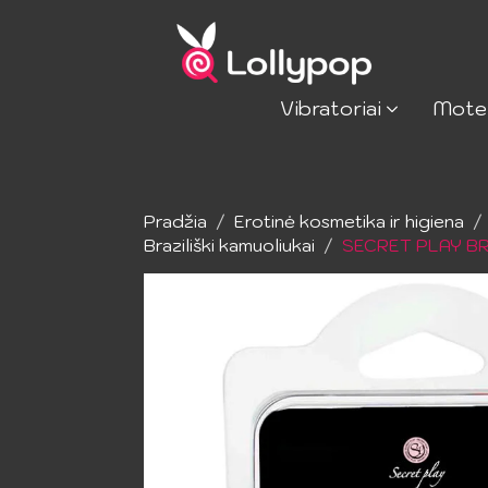
Vibratoriai
Mote
Pradžia
Erotinė kosmetika ir higiena
Braziliški kamuoliukai
SECRET PLAY BR