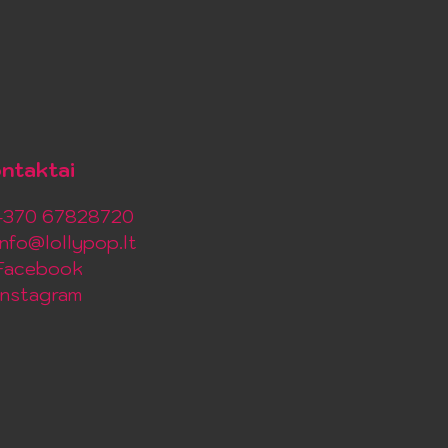
ntaktai
+370 67828720
info@lollypop.lt
Facebook
Instagram