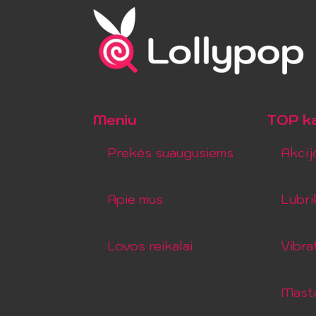
Meniu
TOP ka
Prekės suaugusiems
Akcij
Apie mus
Lubri
Lovos reikalai
Vibra
Mastu