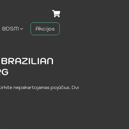
BDSM
Akcijos
 BRAZILIAN
RG
atirkite nepakartojamas pojūčius. Dvi
.