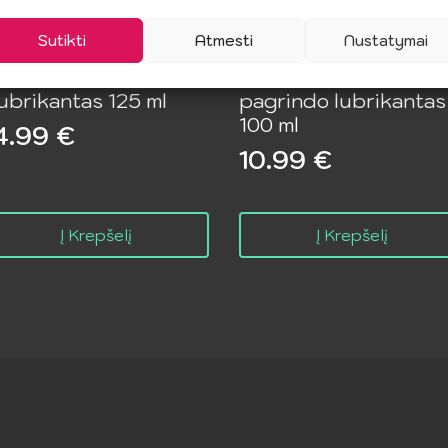
Sutikti
Atmesti
Nustatymai
HUNGA – Natūralus
PJUR – Vandens
ubrikantas 125 ml
pagrindo lubrikantas
100 ml
4.99
€
10.99
€
Į Krepšelį
Į Krepšelį