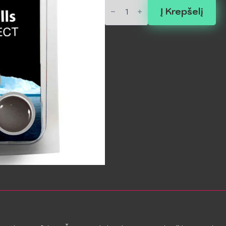
produkto
kiekis:
Į Krepšelį
SECRET
PLAY
BRAZILIAN
BALLS
ICEBERG