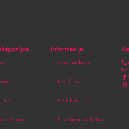
tegorijos
Informacija
Ko
os
Jūsų paskyra
kantai
Krepšelis
toriai
Atsiskaitymas
rbatoriai
Privatumo politika