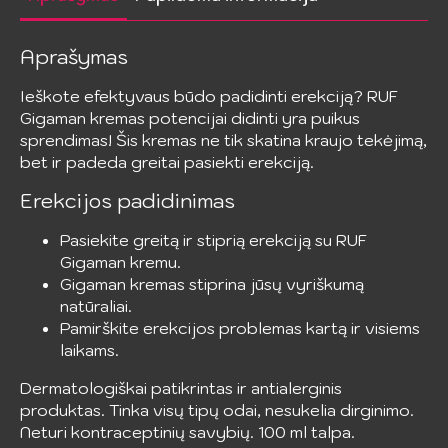
didinti
Aprašymas
Ieškote efektyvaus būdo padidinti erekciją? RUF
Gigaman kremas potencijai didinti yra puikus
sprendimas! Šis kremas ne tik skatina kraujo tekėjimą,
bet ir padeda greitai pasiekti erekciją.
Erekcijos padidinimas
Pasiekite greitą ir stiprią erekciją su RUF
Gigaman kremu.
Gigaman kremas stiprina jūsų vyriškumą
natūraliai.
Pamirškite erekcijos problemas kartą ir visiems
laikams.
Dermatologiškai patikrintas ir antialerginis
produktas. Tinka visų tipų odai, nesukelia dirginimo.
Neturi kontraceptinių savybių. 100 ml talpa.