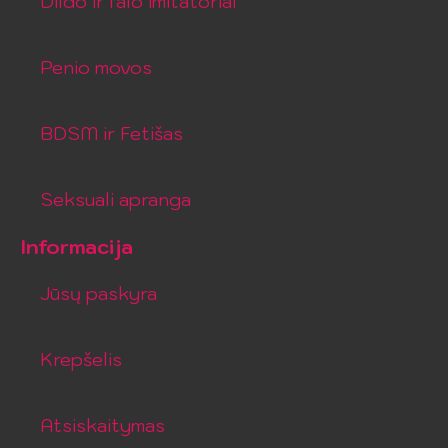
Dildo ir falo imitatoriai
Penio movos
BDSM ir Fetišas
Seksuali apranga
Informacija
Jūsų paskyra
Krepšelis
Atsiskaitymas