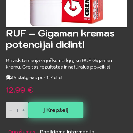
RUF – Gigaman kremas
potencijai didinti
Atraskite naują vyriškumo lygį su RUF Gigaman
kremu. Greitas rezultatas ir natūralus poveikis!
Pristatymas per 1-7 d. d.
12.99
€
produkto
kiekis:
Į Krepšelį
RUF
-
Gigaman
kremas
Aprašymas
Papildoma informacija
potencijai