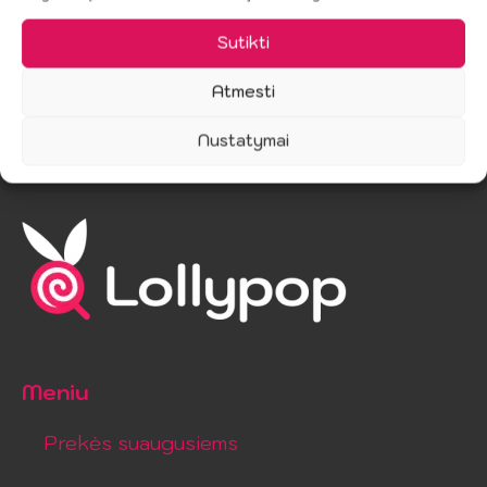
Sutikti
Atmesti
Nustatymai
Meniu
Prekės suaugusiems