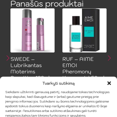
Panašūs produktai
SWEDE –
RUF – AIME
Lubrikantas
EMOI
Moterims
Pheromonų
Sensitive 120ml
Kvapas Jai 50 ml
Tvarkyti sutikimą
12.99
€
17.99
€
Siekdami užtikrinti geriausią patirtį, naudojame tokias technologijas
kaip slapukai, kad išsaugotume ir (arba) gautume prieigą prie
Į Krepšelį
Į Krepšelį
įrenginio informacijos. Sutikdami su šiomis technologijomis galėsime
apdoroti tokius duomenis kaip naršymo elgsena ar unikalūs ID šioje
svetainėje. Nesutikimas arba sutikimo atšaukimas gali turėti
neigiamos įtakos tam tikroms funkcijoms ir savybėms.