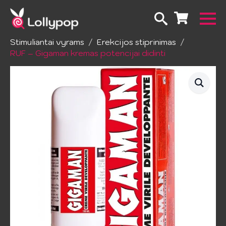
Pradžia
Erotinė kosmetika ir higiena
Stimuliantai vyrams
Erekcijos stiprinimas
RUF – Gigaman kremas potencijai didinti