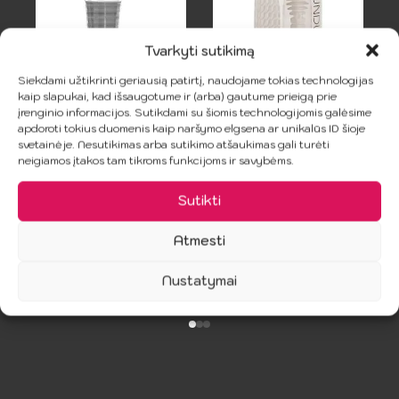
Tvarkyti sutikimą
Siekdami užtikrinti geriausią patirtį, naudojame tokias technologijas
kaip slapukai, kad išsaugotume ir (arba) gautume prieigą prie
PRETTY LOVE –
CALEXOTICS –
įrenginio informacijos. Sutikdami su šiomis technologijomis galėsime
apdoroti tokius duomenis kaip naršymo elgsena ar unikalūs ID šioje
HEDY VYRIŠKAS
Atvirkštinis
svetainėje. Nesutikimas arba sutikimo atšaukimas gali turėti
masturbatorius
briaunuotas
neigiamos įtakos tam tikroms funkcijoms ir savybėms.
malonumas
26.99
€
Sutikti
13.99
€
Atmesti
Į Krepšelį
Į Krepšelį
Nustatymai