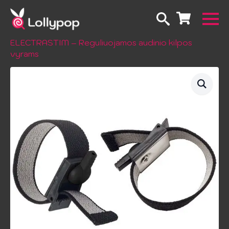
Pradžia
Erotiniai žailsai
Elektrostimuliacija
ELECTRASTIM – Reguliuojamos audinio kilpos
vyrams