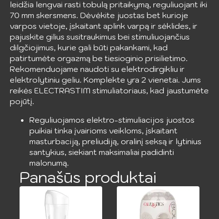
leidžia lengvai rasti tobulą pritaikymą, reguliuojant iki
70 mm skersmens. Dėvėkite juostas bet kurioje
varpos vietoje, įskaitant aplink varpą ir sėklides, ir
pajuskite gilius susitraukimus bei stimuliuojančius
dilgčiojimus, kurie gali būti pakankami, kad
patirtumėte orgazmą be tiesioginio prisilietimo.
Rekomenduojame naudoti su elektrodirgikliu ir
elektrolytiniu geliu. Komplekte yra 2 vienetai. Jums
reikės ELECTRASTIM stimuliatoriaus, kad jaustumėte
pojūtį.
Reguliuojamos elektro-stimuliacijos juostos
puikiai tinka įvairioms veikloms, įskaitant
masturbaciją, preliudiją, oralinį seksą ir lytinius
santykius, siekiant maksimaliai padidinti
malonumą.
Panašūs produktai