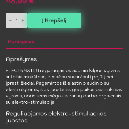
48.99
€
produkto
kiekis:
Į Krepšelį
ELECTRASTIM
-
Reguliuojamos
audinio
Aprašymas
kilpos
vyrams
Aprašymas
ELECTRASTIM reguliuojamos audinio kilpos vyrams
suteikia minkštesnį ir mažiau suvaržantį pojūtį nei
įprasti žiedai. Pagamintos iš elastinio audinio su
elektrolytėmis, šios juostelės yra puikus pasirinkimas
vyrams, norintiems mėgautis rankų darbo orgazmais
su elektro-stimuliacija.
Reguliuojamos elektro-stimuliacijos
juostos