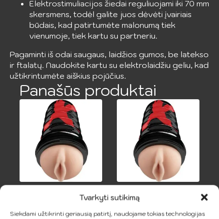
Elektrostimuliacijos žiedai reguliuojami iki 70 mm
skersmens, todėl galite juos dėvėti įvairiais
būdais, kad patirtumėte malonumą tiek
vienumoje, tiek kartu su partneriu.
Pagaminti iš odai saugaus, laidžios gumos, be latekso
ir ftalatų. Naudokite kartu su elektrolaidžiu geliu, kad
užtikrintumėte aiškius pojūčius.
Panašūs produktai
PDX ELITE –
PDX ELITE – As-
Tvarkyti sutikimą
Sandarus
Gazmo Vaginos
Siekdami užtikrinti geriausią patirtį, naudojame tokias technologijas
Vaginos
Rinkinys