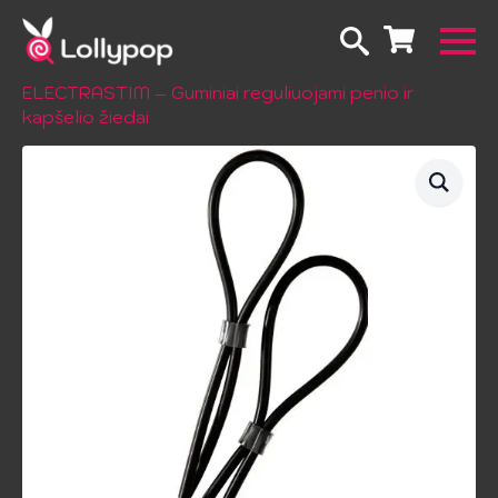
Pradžia
Erotiniai žailsai
Elektrostimuliacija
ELECTRASTIM – Guminiai reguliuojami penio ir
kapšelio žiedai