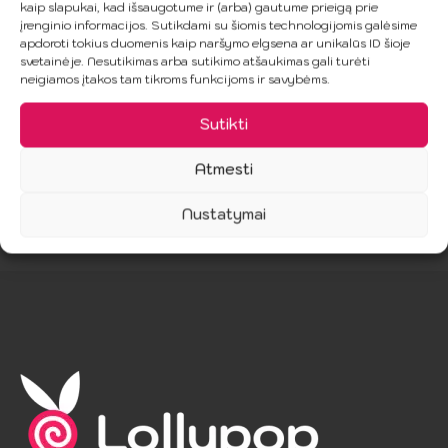
kaip slapukai, kad išsaugotume ir (arba) gautume prieigą prie
Strokeris
70.99
€
įrenginio informacijos. Sutikdami su šiomis technologijomis galėsime
apdoroti tokius duomenis kaip naršymo elgsena ar unikalūs ID šioje
39.99
€
svetainėje. Nesutikimas arba sutikimo atšaukimas gali turėti
neigiamos įtakos tam tikroms funkcijoms ir savybėms.
Į Krepšelį
Į Krepšelį
Sutikti
Atmesti
Nustatymai