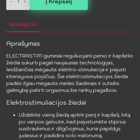
kiekis:
Į Krepšelį
ELECTRASTIM
-
Guminiai
reguliuojami
Aprašymas
penio
ir
kapšelio
žiedai
Aprašymas
ELECTRASTIM guminiai reguliuojami penio ir kapšelio
žiedai sukurti pagal naujausias technologijas,
leidžiančias mėgautis elektro-stimuliacija ir pajusti
intensyvius pojūčius. Šie elektrostimuliacijos žiedai
padės ilgiau mėgautis meilės žaidimais ir suteiks
galimybę patirti orgazmus be rankų pagalbos.
Elektrostimuliacijos žiedai
Uždėkite vieną žiedą aplink penį ir kapšelį, kitą
po varpos galvute, kad pajustumėte stiprius
susitraukimus ir dilgčiojimus, kurie papildys
judesius ir padidins solo malonumą.