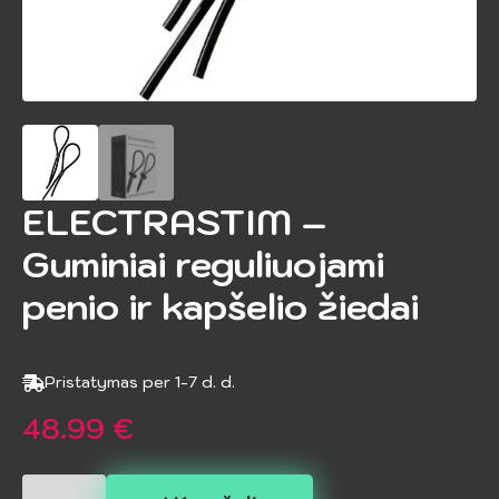
ELECTRASTIM –
Guminiai reguliuojami
penio ir kapšelio žiedai
Pristatymas per 1-7 d. d.
48.99
€
produkto