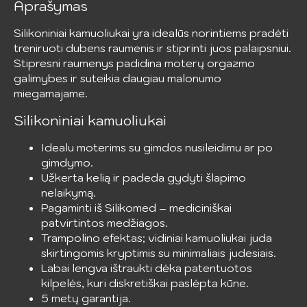
Aprašymas
Silikoniniai kamuoliukai yra idealūs norintiems pradėti
treniruoti dubens raumenis ir stiprinti juos palaipsniui.
Stipresni raumenys padidina moterų orgazmo
galimybes ir suteikia daugiau malonumo
miegamajame.
Silikoniniai kamuoliukai
Idealu moterims su gimdos nusileidimu ar po
gimdymo.
Užkerta kelią ir padeda gydyti šlapimo
nelaikymą.
Pagaminti iš Silikomed – mediciniškai
patvirtintos medžiagos.
Trampolino efektas; vidiniai kamuoliukai juda
skirtingomis kryptimis su minimaliais judesiais.
Labai lengva ištraukti dėka patentuotos
kilpelės, kuri diskretiškai paslėpta kūne.
5 metų garantija.