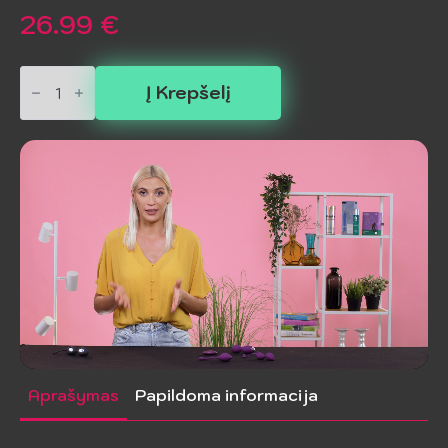
26.99
€
produkto
kiekis:
Į Krepšelį
JOYDIVION
JOYBALLS
-
SLAPTOS
JUODOS
IR
RAUDONOS
Aprašymas
Papildoma informacija