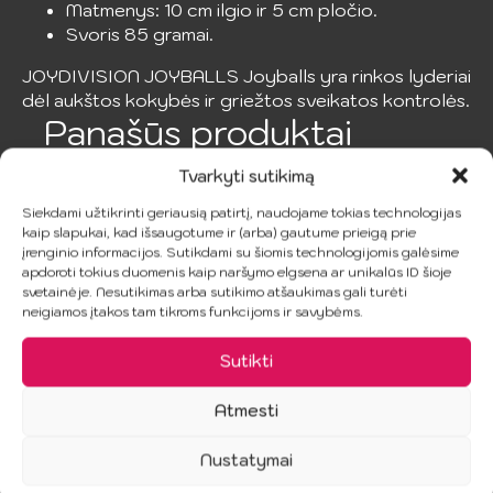
Matmenys: 10 cm ilgio ir 5 cm pločio.
Svoris 85 gramai.
JOYDIVISION JOYBALLS Joyballs yra rinkos lyderiai
dėl aukštos kokybės ir griežtos sveikatos kontrolės.
Panašūs produktai
Tvarkyti sutikimą
Siekdami užtikrinti geriausią patirtį, naudojame tokias technologijas
kaip slapukai, kad išsaugotume ir (arba) gautume prieigą prie
įrenginio informacijos. Sutikdami su šiomis technologijomis galėsime
apdoroti tokius duomenis kaip naršymo elgsena ar unikalūs ID šioje
svetainėje. Nesutikimas arba sutikimo atšaukimas gali turėti
neigiamos įtakos tam tikroms funkcijoms ir savybėms.
Sutikti
PDX ELITE –
PDX PLUS –
STROKER
Dvigubas
Atmesti
ULTIMATE
Malonumas
MILKER
Rudos Spalvos
Nustatymai
masturbatorius
145.99
€