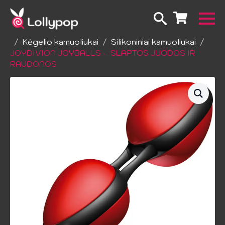
Pradžia
Erotiniai žailsai
Sekso žaislai moterims
Kėgelio kamuoliukai
Silikoniniai kamuoliukai
JOYDIVION JOYBALLS – SLAPTOS JUODOS IR
RAUDONOS