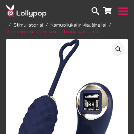
Pradžia
Erotiniai žailsai
Sekso žaislai moterims
Stimuliatoriai
Kamuoliukai ir kiaušinėliai
Vibracinis kiaušinis su nuotoliniu valdymu