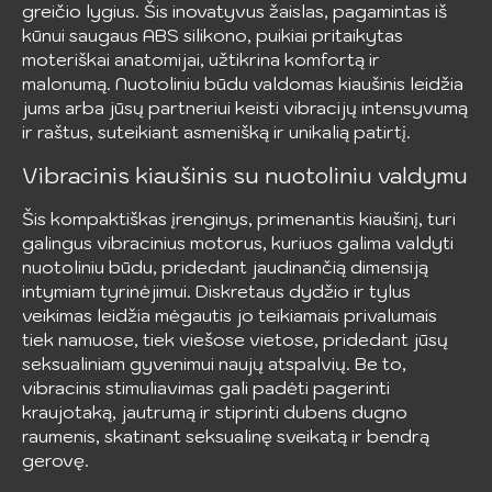
greičio lygius. Šis inovatyvus žaislas, pagamintas iš
kūnui saugaus ABS silikono, puikiai pritaikytas
moteriškai anatomijai, užtikrina komfortą ir
malonumą. Nuotoliniu būdu valdomas kiaušinis leidžia
jums arba jūsų partneriui keisti vibracijų intensyvumą
ir raštus, suteikiant asmenišką ir unikalią patirtį.
Vibracinis kiaušinis su nuotoliniu valdymu
Šis kompaktiškas įrenginys, primenantis kiaušinį, turi
galingus vibracinius motorus, kuriuos galima valdyti
nuotoliniu būdu, pridedant jaudinančią dimensiją
intymiam tyrinėjimui. Diskretaus dydžio ir tylus
veikimas leidžia mėgautis jo teikiamais privalumais
tiek namuose, tiek viešose vietose, pridedant jūsų
seksualiniam gyvenimui naujų atspalvių. Be to,
vibracinis stimuliavimas gali padėti pagerinti
kraujotaką, jautrumą ir stiprinti dubens dugno
raumenis, skatinant seksualinę sveikatą ir bendrą
gerovę.