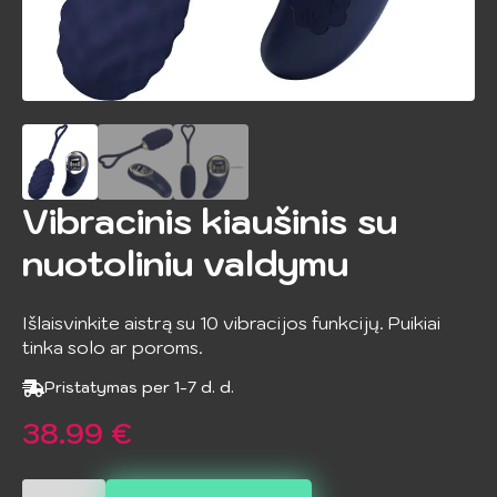
Vibracinis kiaušinis su
nuotoliniu valdymu
Išlaisvinkite aistrą su 10 vibracijos funkcijų. Puikiai
tinka solo ar poroms.
Pristatymas per 1-7 d. d.
38.99
€
produkto