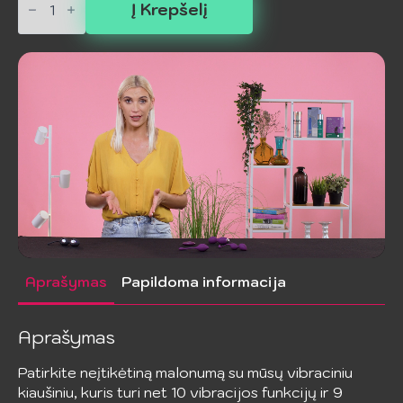
kiekis:
Į Krepšelį
Vibracinis
kiaušinis
su
nuotoliniu
valdymu
Aprašymas
Papildoma informacija
Aprašymas
Patirkite neįtikėtiną malonumą su mūsų vibraciniu
kiaušiniu, kuris turi net 10 vibracijos funkcijų ir 9