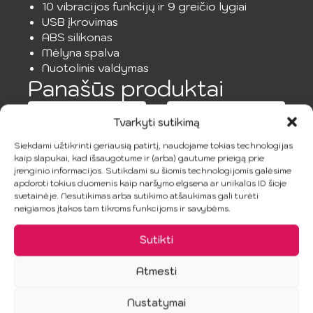
10 vibracijos funkcijų ir 9 greičio lygiai
USB įkrovimas
ABS silikonas
Mėlyna spalva
Nuotolinis valdymas
Panašūs produktai
Tvarkyti sutikimą
Siekdami užtikrinti geriausią patirtį, naudojame tokias technologijas
kaip slapukai, kad išsaugotume ir (arba) gautume prieigą prie
įrenginio informacijos. Sutikdami su šiomis technologijomis galėsime
apdoroti tokius duomenis kaip naršymo elgsena ar unikalūs ID šioje
svetainėje. Nesutikimas arba sutikimo atšaukimas gali turėti
neigiamos įtakos tam tikroms funkcijoms ir savybėms.
FETISH
JAMYJOB –
Sutikti
FANTASY
EXTREME
EXTREME –
TENSEK 5
Atmesti
Sultingas
masturbatorius
Vaginos
JUODAS
Nustatymai