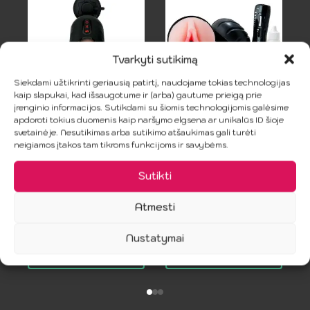
Tvarkyti sutikimą
Siekdami užtikrinti geriausią patirtį, naudojame tokias technologijas
kaip slapukai, kad išsaugotume ir (arba) gautume prieigą prie
įrenginio informacijos. Sutikdami su šiomis technologijomis galėsime
apdoroti tokius duomenis kaip naršymo elgsena ar unikalūs ID šioje
PDX ELITE –
BAILE – 7 Ritmų
svetainėje. Nesutikimas arba sutikimo atšaukimas gali turėti
Vibratorinė
Ciberskin Vagina
neigiamos įtakos tam tikroms funkcijoms ir savybėms.
Mega Melžėja
17.99
€
Sutikti
106.99
€
Atmesti
Nustatymai
Į Krepšelį
Į Krepšelį