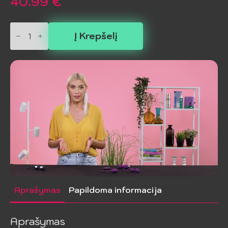
40.99
€
produkto
kiekis:
Į Krepšelį
PRETTY
LOVE
-
CASPER
Violetinis
Vibruojantis
Kiaušinis
Aprašymas
Papildoma informacija
Aprašymas