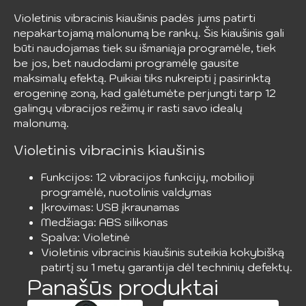
Violetinis vibracinis kiaušinis padės jums patirti
nepakartojamą malonumą be rankų. Šis kiaušinis gali
būti naudojamas tiek su išmaniąja programėle, tiek
be jos, bet naudodami programėlę gausite
maksimalų efektą. Puikiai tiks nukreipti į pasirinktą
erogeninę zoną, kad galėtumėte perjungti tarp 12
galingų vibracijos režimų ir rasti savo idealų
malonumą.
Violetinis vibracinis kiaušinis
Funkcijos: 12 vibracijos funkcijų, mobilioji
programėlė, nuotolinis valdymas
Įkrovimas: USB įkraunamas
Medžiaga: ABS silikonas
Spalva: Violetinė
Violetinis vibracinis kiaušinis suteikia kokybišką
patirtį su 1 metų garantija dėl techninių defektų.
Panašūs produktai