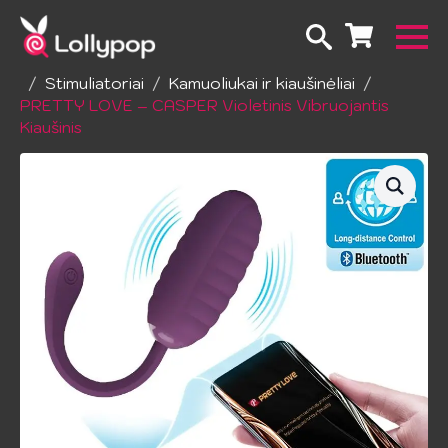
Pradžia
Erotiniai žailsai
Sekso žaislai moterims
Stimuliatoriai
Kamuoliukai ir kiaušinėliai
PRETTY LOVE – CASPER Violetinis Vibruojantis
Kiaušinis