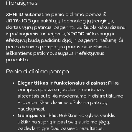
Aprašymas
XPAND
automatinė penio didinimo pompa iš
JAMYJOB
yra aukštųjų technologijų įrenginys,
skirtas vyrų patirčiai pagerinti. Su šiuolaikišku dizainu
ir pažangiomis funkcijomis,
XPAND
siūlo saugų ir
efektyvų būdą padidinti dydį ir pagerinti našumą. Ši
penio didinimo pompa yra puikus pasirinkimas
ieškantiems patikimo, saugaus ir efektyvaus
produkto.
Penio didinimo pompa
Elegantiškas ir funkcionalus dizainas:
Pilka
pompos spalva su juodais ir raudonais
akcentais suteikia modernumo ir diskretiškumo.
Ergonomiškas dizainas užtikrina patogų
naudojimąsi.
Galingas variklis:
Aukštos kokybės variklis
užtikrina stiprią ir pastovią siurbimo jėgą,
padedant greičiau pasiekti rezultatus.