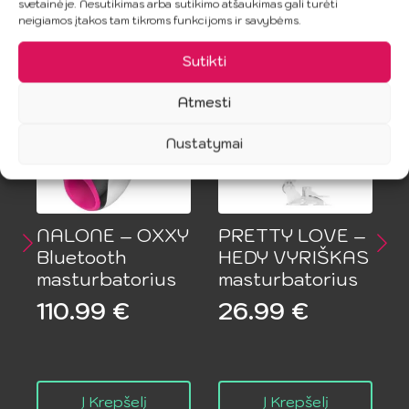
svetainėje. Nesutikimas arba sutikimo atšaukimas gali turėti
produktu.
neigiamos įtakos tam tikroms funkcijoms ir savybėms.
Panašūs produktai
Sutikti
Atmesti
Nustatymai
NALONE – OXXY
PRETTY LOVE –
Bluetooth
HEDY VYRIŠKAS
masturbatorius
masturbatorius
110.99
€
26.99
€
Į Krepšelį
Į Krepšelį