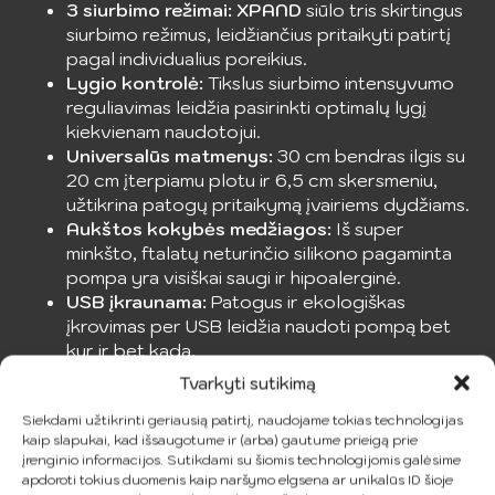
3 siurbimo režimai:
XPAND
siūlo tris skirtingus
siurbimo režimus, leidžiančius pritaikyti patirtį
pagal individualius poreikius.
Lygio kontrolė:
Tikslus siurbimo intensyvumo
reguliavimas leidžia pasirinkti optimalų lygį
kiekvienam naudotojui.
Universalūs matmenys:
30 cm bendras ilgis su
20 cm įterpiamu plotu ir 6,5 cm skersmeniu,
užtikrina patogų pritaikymą įvairiems dydžiams.
Aukštos kokybės medžiagos:
Iš super
minkšto, ftalatų neturinčio silikono pagaminta
pompa yra visiškai saugi ir hipoalerginė.
USB įkraunama:
Patogus ir ekologiškas
įkrovimas per USB leidžia naudoti pompą bet
kur ir bet kada.
Atspari vandeniui:
Naudojama vonioje ar duše,
Tvarkyti sutikimą
lengvai valoma, užtikrinant optimalią higieną.
Siekdami užtikrinti geriausią patirtį, naudojame tokias technologijas
XPAND
penio didinimo pompa – tai idealus
kaip slapukai, kad išsaugotume ir (arba) gautume prieigą prie
įrenginio informacijos. Sutikdami su šiomis technologijomis galėsime
pasirinkimas vyrams, siekiantiems patobulinti savo
apdoroti tokius duomenis kaip naršymo elgsena ar unikalūs ID šioje
dydį ir našumą su patikimu, saugiu ir efektyviu