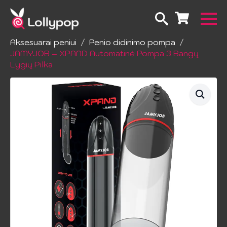
Pradžia
Erotiniai žailsai
Sekso žaislai vyrams
Aksesuarai peniui
Penio didinimo pompa
JAMYJOB – XPAND Automatinė Pompa 3 Bangų
Lygių Pilka