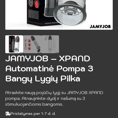
JAMYJOB – XPAND
Automatinė Pompa 3
Bangų Lygių Pilka
Atraskite naują pojūčių lygį su JAMYJOB XPAND
pompa. Atnaujinkite dydį ir našumą su 3
stimuliuojančiomis bangomis.
Pristatymas per 1-7 d. d.