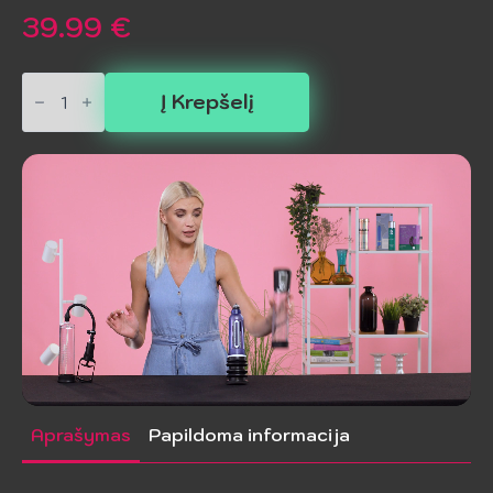
39.99
€
produkto
kiekis:
Į Krepšelį
JAMYJOB
-
XPAND
Automatinė
Pompa
3
Bangų
Lygių
Pilka
Aprašymas
Papildoma informacija