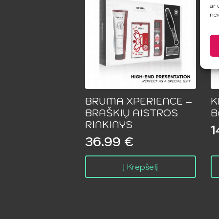
ar 
nei
BRUMA XPERIENCE –
K
BRAŠKIŲ AISTROS
B
RINKINYS
1
36.99
€
Į Krepšelį