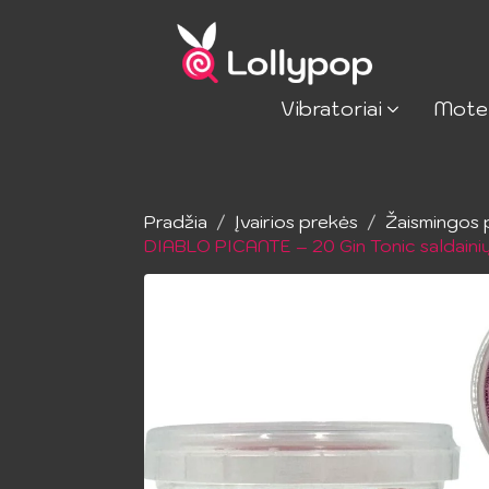
Vibratoriai
Mote
Pradžia
Įvairios prekės
Žaismingos 
DIABLO PICANTE – 20 Gin Tonic saldainių