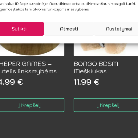
unikalūs ID šioje svetainėje. Nesutikimas arba sutikimo atšaukimas gali turėti
giamos įtakos tam tikroms funkcijoms ir savybėms.
Sutikti
Atmesti
Nustatymai
HEPER GAMES –
BONGO BDSM
utelis linksmybėms
Meškiukas
4.99
€
11.99
€
Į Krepšelį
Į Krepšelį