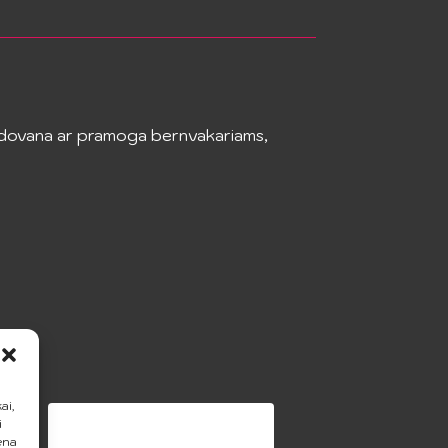
iška dovana ar pramoga bernvakariams,
ai,
i
ena