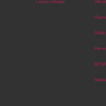
Lovos reikalai
Vibra
Mastu
Dildo 
Peni
BDSM 
Seksu