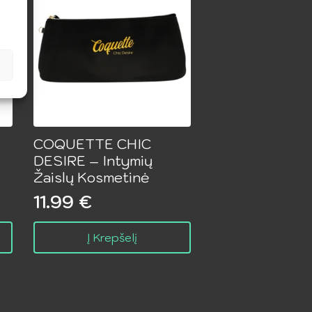
COQUETTE CHIC
DESIRE – Intymių
Žaislų Kosmetinė
11.99
€
Į Krepšelį