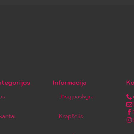
tegorijos
Informacija
Ko
os
Jūsų paskyra
kantai
Krepšelis