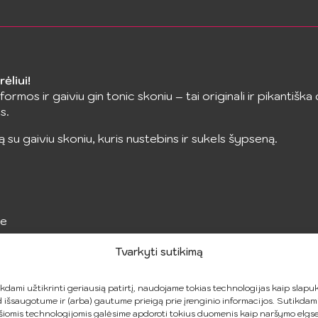
ėliui!
s formos ir gaiviu gin tonic skoniu – tai originali ir pikant
s.
 su gaiviu skoniu, kuris nustebins ir sukels šypseną.
je
Tvarkyti sutikimą
i
kdami užtikrinti geriausią patirtį, naudojame tokias technologijas kaip slapuk
 išsaugotume ir (arba) gautume prieigą prie įrenginio informacijos. Sutikdam
šiomis technologijomis galėsime apdoroti tokius duomenis kaip naršymo elgs