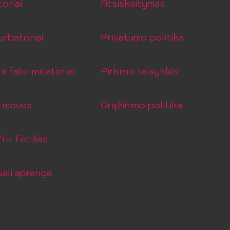
toriai
Atsiskaitymas
rbatoriai
Privatumo politika
ir falo imitatoriai
Pirkimo taisyklės
o movos
Grąžinimo politika
ir Fetišas
ali apranga