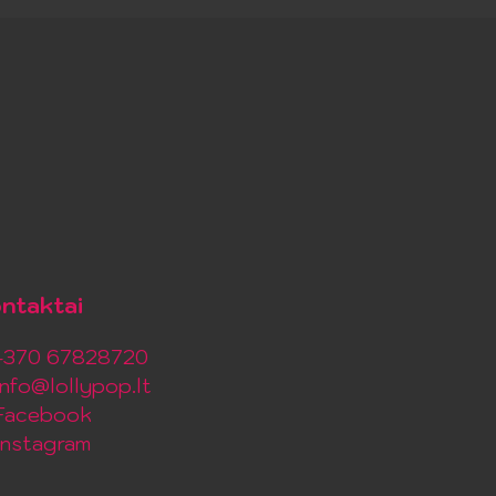
ntaktai
+370 67828720
info@lollypop.lt
Facebook
Instagram