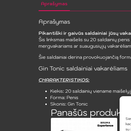
Aprašymas
Aprašymas
Pikantiški ir gaivūs saldainiai jūsų vakar
Šis linksmas maišelis su 20 saldainių peni
mergvakariams ar suaugusiųjų vakarėliam
Šie saldainiai derina provokuojančią formą
Gin Tonic saldainiai vakarėliams
CHARAKTERISTIKOS:
Kiekis: 20 saldainių viename maišely
Forma: Penis
Skonis: Gin Tonic
Panašūs produkta
Sie
kad
su 