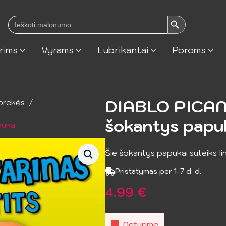
Search Button
Search
for:
rims
Vyrams
Lubrikantai
Poroms
DIABLO PICANT
prekės
šokantys papu
ukai
Šie šokantys papukai suteiks li
Pristatymas per 1-7 d. d.
4.99
€
Neturime