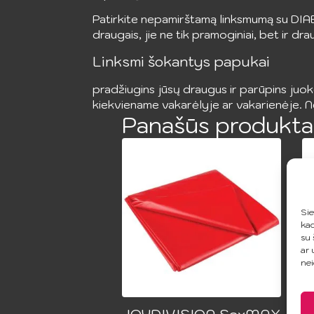
Patirkite nepamirštamą linksmumą su DIA
draugais, jie ne tik pramoginiai, bet ir d
Linksmi šokantys papukai
pradžiugins jūsų draugus ir parūpins juok
kiekviename vakarėlyje ar vakarienėje. Nep
Panašūs produkta
Sie
kad
su 
ar 
nei