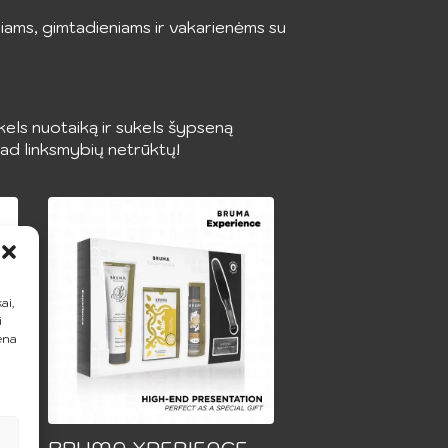
ams, gimtadieniams ir vakarienėms su
kels nuotaiką ir sukels šypseną
 kad linksmybių netrūktų!
ai,
i
ena