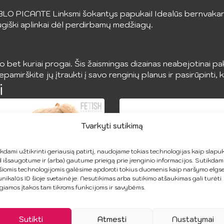
BLO PICANTE Linksmi šokantys papukai! Idealūs bernvakari
raugiški aplinkai dėl perdirbamų medžiagų.
o bet kuriai progai. Šis žaismingas dizainas neabejotinai pa
amirškite jų įtraukti į savo renginių planus ir pasirūpinti,
i
Tvarkyti sutikimą
kdami užtikrinti geriausią patirtį, naudojame tokias technologijas kaip slapuk
 išsaugotume ir (arba) gautume prieigą prie įrenginio informacijos. Sutikdam
šiomis technologijomis galėsime apdoroti tokius duomenis kaip naršymo elgs
unikalūs ID šioje svetainėje. Nesutikimas arba sutikimo atšaukimas gali turėti
giamos įtakos tam tikroms funkcijoms ir savybėms.
Sutikti
Atmesti
Nustatymai