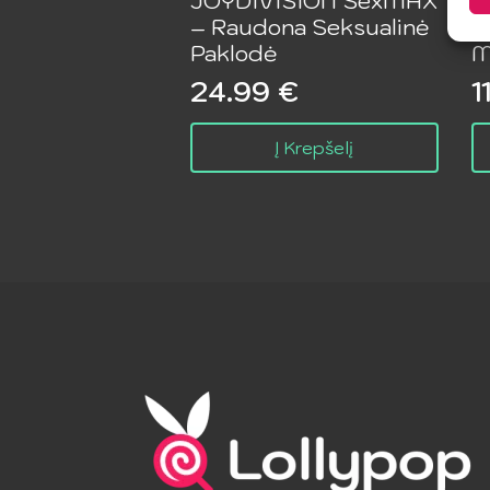
JOYDIVISION SexMAX
F
– Raudona Seksualinė
–
Paklodė
M
24.99
€
1
Į Krepšelį