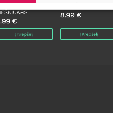
ETISH SUBMISSIVE
PRIDE – LGBT Kojinė
 YOGI KISKUČIŲ
S/M
EŠKIUKAS
8.99
€
1.99
€
Į Krepšelį
Į Krepšelį