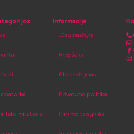
tegorijos
Informacija
Ko
os
Jūsų paskyra
kantai
Krepšelis
toriai
Atsiskaitymas
rbatoriai
Privatumo politika
ir falo imitatoriai
Pirkimo taisyklės
o movos
Grąžinimo politika