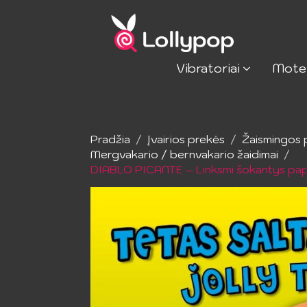
Vibratoriai
Mote
Pradžia
Įvairios prekės
Žaismingos 
Mergvakario / bernvakario žaidimai
DIABLO PICANTE – Linksmi šokantys pap