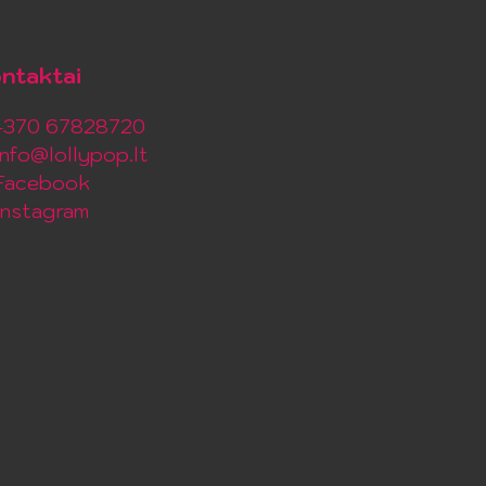
ntaktai
+370 67828720
info@lollypop.lt
Facebook
Instagram