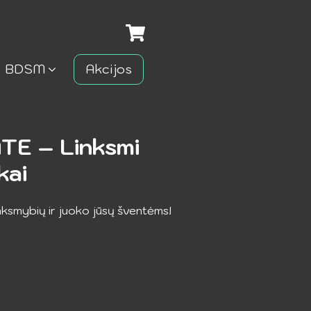
BDSM
Akcijos
E – Linksmi
kai
nksmybių ir juoko jūsų šventėms!