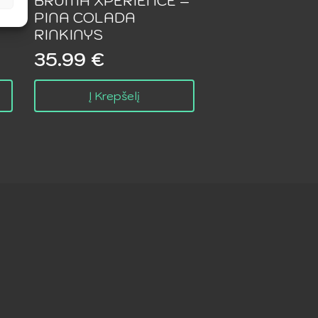
s
BRUMA XPERIENCE –
PINA COLADA
RINKINYS
35.99
€
Į Krepšelį