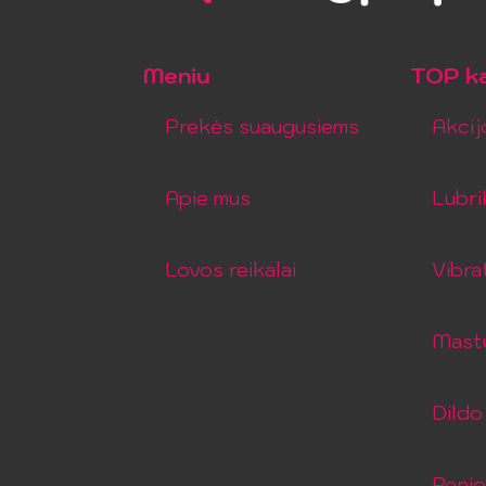
Meniu
TOP ka
Prekės suaugusiems
Akcij
Apie mus
Lubri
Lovos reikalai
Vibra
Mastu
Dildo 
Peni