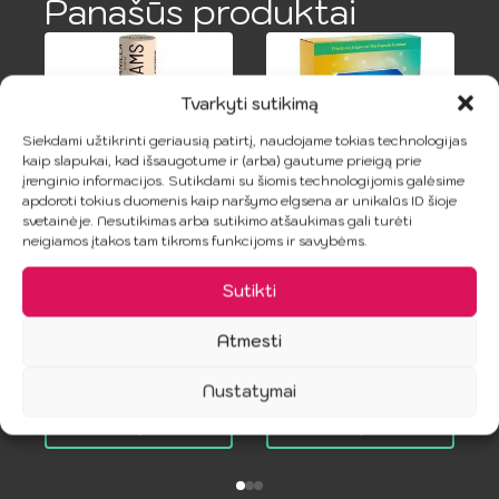
Panašūs produktai
Tvarkyti sutikimą
Siekdami užtikrinti geriausią patirtį, naudojame tokias technologijas
kaip slapukai, kad išsaugotume ir (arba) gautume prieigą prie
įrenginio informacijos. Sutikdami su šiomis technologijomis galėsime
apdoroti tokius duomenis kaip naršymo elgsena ar unikalūs ID šioje
svetainėje. Nesutikimas arba sutikimo atšaukimas gali turėti
neigiamos įtakos tam tikroms funkcijoms ir savybėms.
SHEER GLYDE –
PASANTE –
Vanilės skonio
Vidiniai
Sutikti
oralinio sekso
prezervatyvai be
1
apsauga
latekso, 3 vnt.
Atmesti
8.99
€
16.99
€
Nustatymai
Į Krepšelį
Į Krepšelį