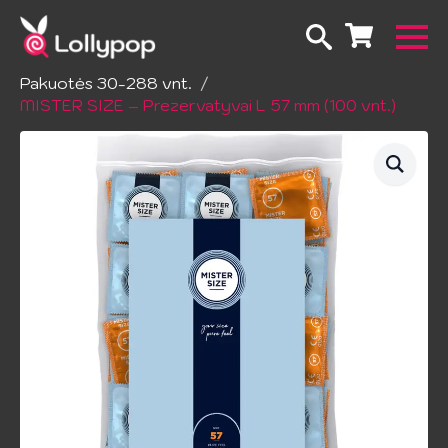
Pradžia
Prezervatyvai
Visi pakuočių dydžiai
Pakuotės 30-288 vnt.
MISTER SIZE – Prezervatyvai L 57 mm (100 vnt.)