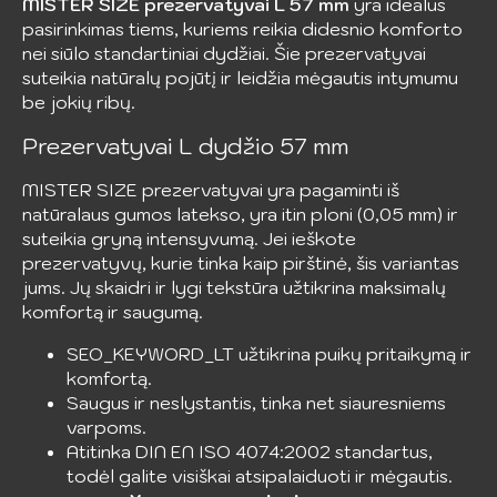
MISTER SIZE prezervatyvai L 57 mm
yra idealus
pasirinkimas tiems, kuriems reikia didesnio komforto
nei siūlo standartiniai dydžiai. Šie prezervatyvai
suteikia natūralų pojūtį ir leidžia mėgautis intymumu
be jokių ribų.
Prezervatyvai L dydžio 57 mm
MISTER SIZE prezervatyvai yra pagaminti iš
natūralaus gumos latekso, yra itin ploni (0,05 mm) ir
suteikia gryną intensyvumą. Jei ieškote
prezervatyvų, kurie tinka kaip pirštinė, šis variantas
jums. Jų skaidri ir lygi tekstūra užtikrina maksimalų
komfortą ir saugumą.
SEO_KEYWORD_LT užtikrina puikų pritaikymą ir
komfortą.
Saugus ir neslystantis, tinka net siauresniems
varpoms.
Atitinka DIN EN ISO 4074:2002 standartus,
todėl galite visiškai atsipalaiduoti ir mėgautis.