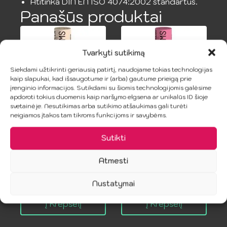
Atitinka DIN EN ISO 4074:2002 standartus.
Panašūs produktai
Tvarkyti sutikimą
Siekdami užtikrinti geriausią patirtį, naudojame tokias technologijas
kaip slapukai, kad išsaugotume ir (arba) gautume prieigą prie
įrenginio informacijos. Sutikdami su šiomis technologijomis galėsime
apdoroti tokius duomenis kaip naršymo elgsena ar unikalūs ID šioje
svetainėje. Nesutikimas arba sutikimo atšaukimas gali turėti
neigiamos įtakos tam tikroms funkcijoms ir savybėms.
SHEER GLYDE –
SHEER GLYDE –
Vanilės skonio
Oralinis Barjeras
P
Sutikti
oralinio sekso
Braškė
apsauga
v
Atmesti
8.99
€
8.99
€
Nustatymai
Į Krepšelį
Į Krepšelį