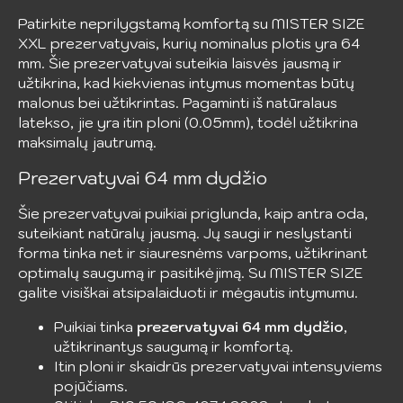
Patirkite neprilygstamą komfortą su MISTER SIZE
XXL prezervatyvais, kurių nominalus plotis yra 64
mm. Šie prezervatyvai suteikia laisvės jausmą ir
užtikrina, kad kiekvienas intymus momentas būtų
malonus bei užtikrintas. Pagaminti iš natūralaus
latekso, jie yra itin ploni (0.05mm), todėl užtikrina
maksimalų jautrumą.
Prezervatyvai 64 mm dydžio
Šie prezervatyvai puikiai priglunda, kaip antra oda,
suteikiant natūralų jausmą. Jų saugi ir neslystanti
forma tinka net ir siauresnėms varpoms, užtikrinant
optimalų saugumą ir pasitikėjimą. Su MISTER SIZE
galite visiškai atsipalaiduoti ir mėgautis intymumu.
Puikiai tinka
prezervatyvai 64 mm dydžio
,
užtikrinantys saugumą ir komfortą.
Itin ploni ir skaidrūs prezervatyvai intensyviems
pojūčiams.