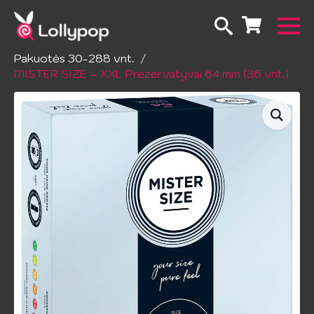
Pradžia
Prezervatyvai
Visi pakuočių dydžiai
Pakuotės 30-288 vnt.
MISTER SIZE – XXL Prezervatyvai 64 mm (36 vnt.)