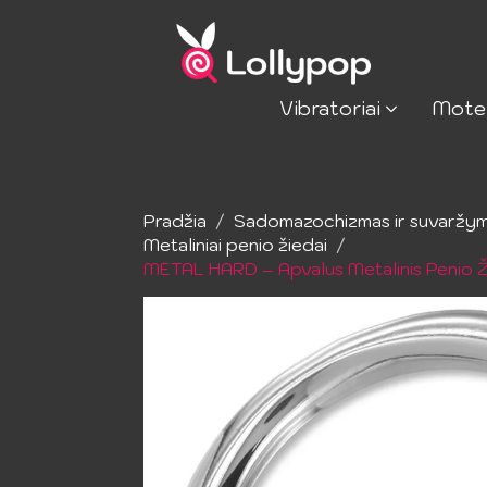
Vibratoriai
Mote
Pradžia
Sadomazochizmas ir suvaržy
Metaliniai penio žiedai
METAL HARD – Apvalus Metalinis Penio 