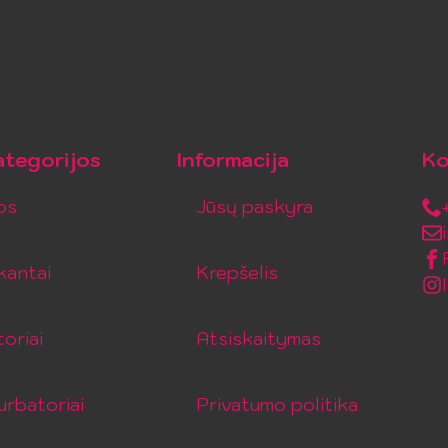
tegorijos
Informacija
Ko
os
Jūsų paskyra
kantai
Krepšelis
toriai
Atsiskaitymas
rbatoriai
Privatumo politika