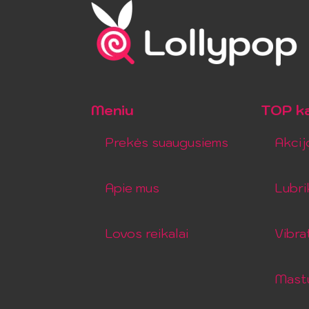
Meniu
TOP ka
Prekės suaugusiems
Akcij
Apie mus
Lubri
Lovos reikalai
Vibra
Mastu