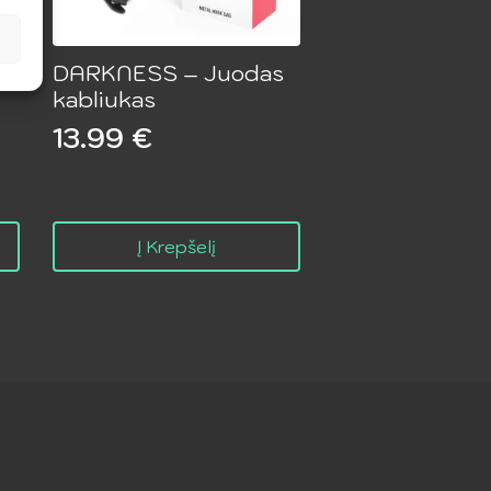
s
DARKNESS – Juodas
kabliukas
13.99
€
Į Krepšelį