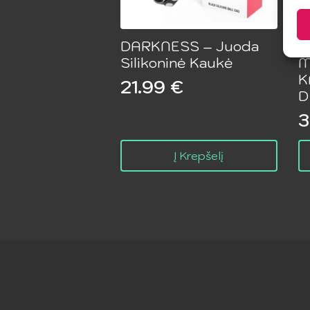
DARKNESS – Juoda
B
Silikoninė Kaukė
M
K
21.99
€
D
3
Į Krepšelį