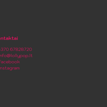
ntaktai
+370 67828720
info@lollypop.lt
Facebook
Instagram