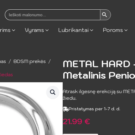
Search Button
Search
for:
rims
Vyrams
Lubrikantai
Poroms
METAL HARD –
mas
BDSM prekės
Metalinis Peni
Žiedas
Atrask ilgesnę erekciją su MET
žiedu.
Pristatymas per 1-7 d. d.
21.99
€