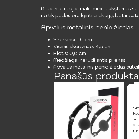
Atraskite naujas malonumo aukštumas su 
ne tik padės prailginti erekciją, bet ir su
Apvalus metalinis penio žiedas
Skersmuo: 6 cm
Vidinis skersmuo: 4,5 cm
Plotis: 0,8 cm
Medžiaga: nerūdijantis plienas
Apvalus metalinis penio žiedas sutei
Panašūs produkta
Sie
kad
su 
ar 
nei