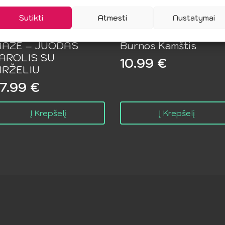
Sutikti
Atmesti
Nustatymai
IJOUX INDISCRETS
DARKNESS – Juoda
AZE – JUODAS
Burnos Kamštis
AROLIS SU
10.99
€
IRŽELIU
7.99
€
Į Krepšelį
Į Krepšelį