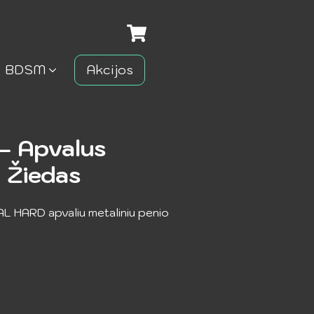
BDSM
Akcijos
 Apvalus
o Žiedas
AL HARD apvaliu metaliniu penio