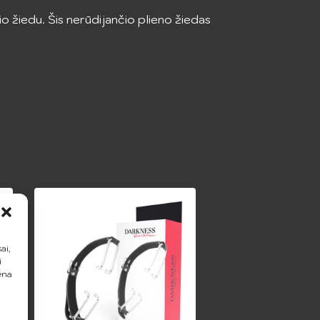
žiedu. Šis nerūdijančio plieno žiedas
ai,
i
ena