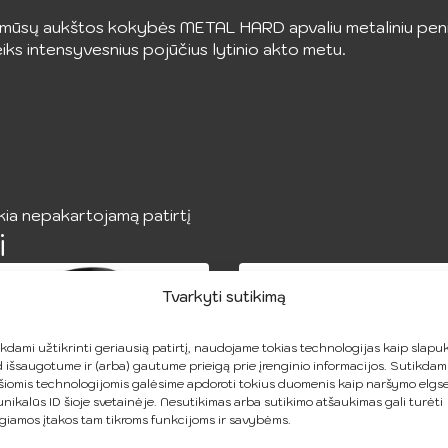
mūsų aukštos kokybės METAL HARD apvaliu metaliniu penio 
teiks intensyvesnius pojūčius lytinio akto metu.
kia nepakartojamą patirtį
i
Tvarkyti sutikimą
kdami užtikrinti geriausią patirtį, naudojame tokias technologijas kaip slapuk
 išsaugotume ir (arba) gautume prieigą prie įrenginio informacijos. Sutikdam
šiomis technologijomis galėsime apdoroti tokius duomenis kaip naršymo elgs
unikalūs ID šioje svetainėje. Nesutikimas arba sutikimo atšaukimas gali turėti
giamos įtakos tam tikroms funkcijoms ir savybėms.