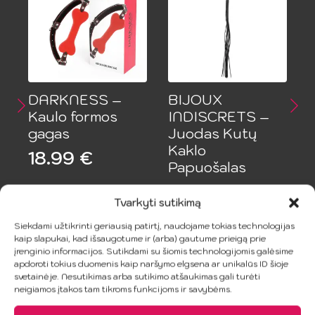
DARKNESS –
BIJOUX
Kaulo formos
INDISCRETS –
gagas
Juodas Kutų
Kaklo
Z
18.99
€
Papuošalas
27.99
€
Tvarkyti sutikimą
Į Krepšelį
Į Krepšelį
Siekdami užtikrinti geriausią patirtį, naudojame tokias technologijas
kaip slapukai, kad išsaugotume ir (arba) gautume prieigą prie
įrenginio informacijos. Sutikdami su šiomis technologijomis galėsime
apdoroti tokius duomenis kaip naršymo elgsena ar unikalūs ID šioje
svetainėje. Nesutikimas arba sutikimo atšaukimas gali turėti
neigiamos įtakos tam tikroms funkcijoms ir savybėms.