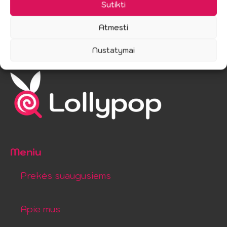
Sutikti
Atmesti
Nustatymai
Meniu
Prekės suaugusiems
Apie mus