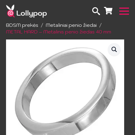
Pradžia
Sadomazochizmas ir suvaržymas
BDSM prekės
Metaliniai penio žiedai
METAL HARD – Metalinis penio žiedas 40 mm