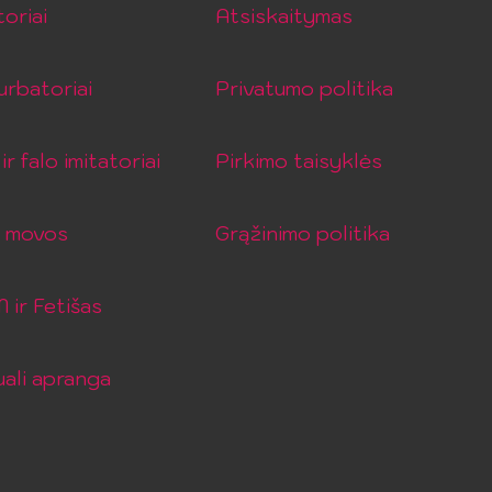
toriai
Atsiskaitymas
rbatoriai
Privatumo politika
ir falo imitatoriai
Pirkimo taisyklės
o movos
Grąžinimo politika
ir Fetišas
ali apranga