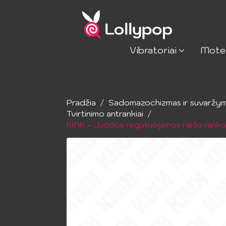
Vibratoriai
Mote
Pradžia
Sadomazochizmas ir suvaržy
Tvirtinimo antrankiai
KINK – Juodos reguliuojamos riešo ranko