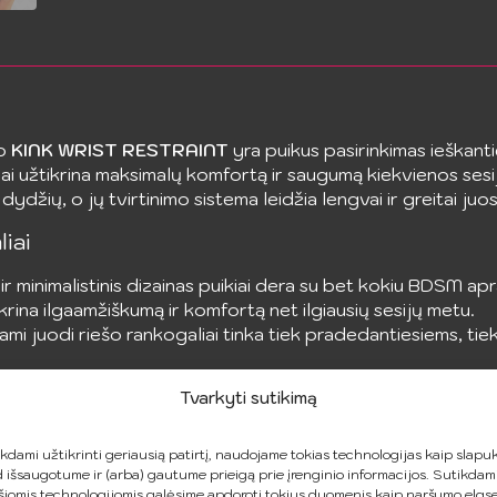
o
KINK WRIST RESTRAINT
yra puikus pasirinkimas ieškanti
i užtikrina maksimalų komfortą ir saugumą kiekvienos ses
 dydžių, o jų tvirtinimo sistema leidžia lengvai ir greitai juos
iai
 minimalistinis dizainas puikiai dera su bet kokiu BDSM apra
krina ilgaamžiškumą ir komfortą net ilgiausių sesijų metu.
ami juodi riešo rankogaliai tinka tiek pradedantiesiems, t
ktų galimybes ir pakelkite savo patirtis į naują elegancijo
i
Tvarkyti sutikimą
kdami užtikrinti geriausią patirtį, naudojame tokias technologijas kaip slapuk
 išsaugotume ir (arba) gautume prieigą prie įrenginio informacijos. Sutikdam
šiomis technologijomis galėsime apdoroti tokius duomenis kaip naršymo elgs