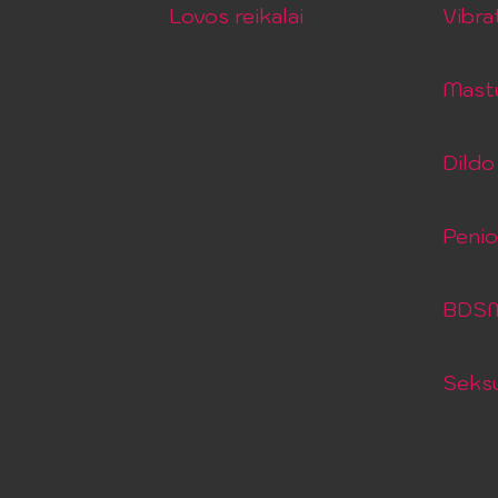
Lovos reikalai
Vibra
Mastu
Dildo 
Peni
BDSM 
Seksu