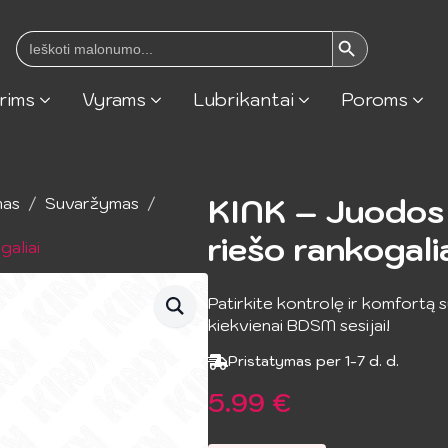
Search Button
Search
for:
rims
Vyrams
Lubrikantai
Poroms
KINK – Juodos
mas
Suvaržymas
riešo rankogali
galiai
Patirkite kontrolę ir komfortą s
kiekvienai BDSM sesijai!
Pristatymas per 1-7 d. d.
5.99
€