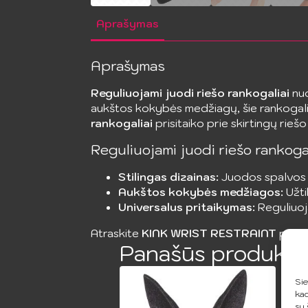
Aprašymas
Aprašymas
Reguliuojami juodi riešo rankogaliai
nu
aukštos kokybės medžiagų, šie rankogalia
rankogaliai
prisitaiko prie skirtingų riešo
Reguliuojami juodi riešo rankogal
Stilingas dizainas:
Juodos spalvos ir
Aukštos kokybės medžiagos:
Užti
Universalus pritaikymas:
Reguliuoj
Atraskite
KINK WRIST RESTRAINT
produ
Panašūs produkta
Sie
kad
su 