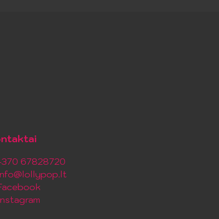
ntaktai
+370 67828720
info@lollypop.lt
Facebook
Instagram