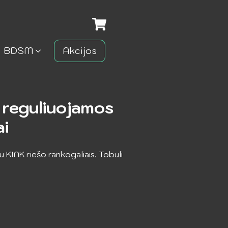
BDSM
Akcijos
 reguliuojamos
ai
u KINK riešo rankogaliais. Tobuli