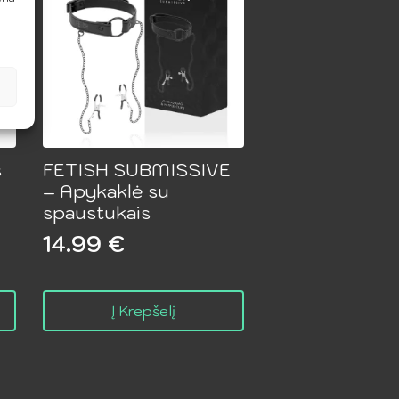
s
FETISH SUBMISSIVE
– Apykaklė su
spaustukais
14.99
€
Į Krepšelį