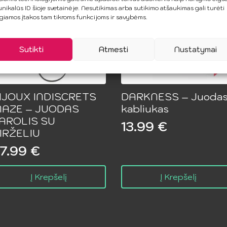
unikalūs ID šioje svetainėje. Nesutikimas arba sutikimo atšaukimas gali turėti
giamos įtakos tam tikroms funkcijoms ir savybėms.
Sutikti
Atmesti
Nustatymai
IJOUX INDISCRETS
DARKNESS – Juoda
AZE – JUODAS
kabliukas
AROLIS SU
13.99
€
IRŽELIU
7.99
€
Į Krepšelį
Į Krepšelį