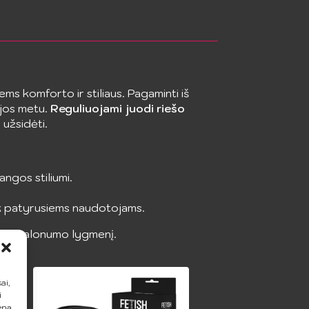
ems komforto ir stiliaus. Pagaminti iš
ijos metu.
Reguliuojami juodi riešo
 užsidėti.
ngos stiliumi.
iek patyrusiems naudotojams.
s ir malonumo lygmenį.
ai,
i
ena