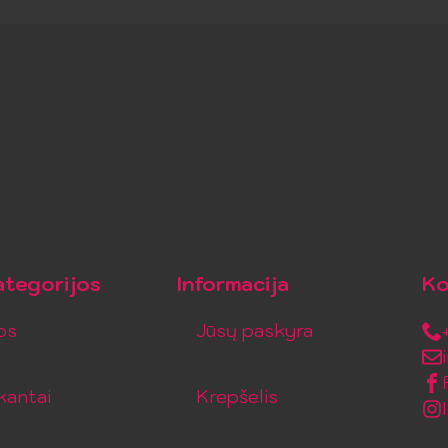
tegorijos
Informacija
Ko
os
Jūsų paskyra
kantai
Krepšelis