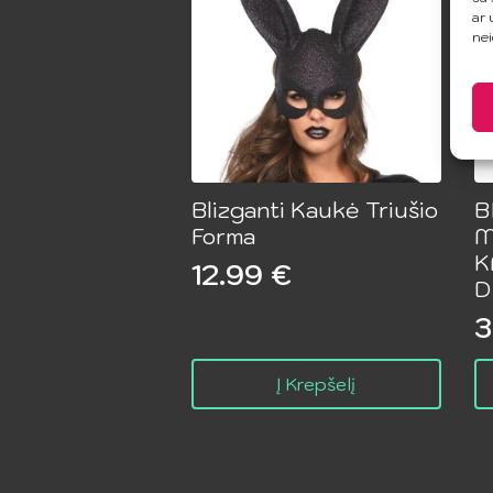
ar 
nei
Blizganti Kaukė Triušio
B
Forma
M
K
12.99
€
D
3
Į Krepšelį